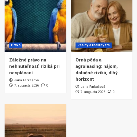
Právo
Reality a realitný trh
Záložné právo na
Orná pôda a
nehnuteľnosť: riziká pri
agroleasing: nájom,
nesplácaní
dotačné riziká, dlhý
horizont
Jana Farkašová
7. augusta 2026
0
Jana Farkašová
7. augusta 2026
0