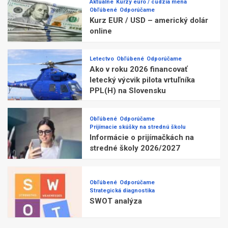
Aktuálne
Kurzy euro / cudzia mena
Obľúbené
Odporúčame
Kurz EUR / USD – americký dolár
online
Letectvo
Obľúbené
Odporúčame
Ako v roku 2026 financovať
letecký výcvik pilota vrtuľníka
PPL(H) na Slovensku
Obľúbené
Odporúčame
Prijímacie skúšky na strednú školu
Informácie o prijímačkách na
stredné školy 2026/2027
Obľúbené
Odporúčame
Strategická diagnostika
SWOT analýza