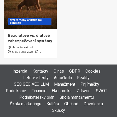
Kryptomeny a virtuálne
peniaze
Bezdrátové vs. drátové
zabezpečovací systémy
Jana Farkašová
6. augusta 2026
0
Inzercia
Kontakty
O nás
GDPR
Cookies
Letecké testy
Autoškola
Reality
SEO GEO AEO LLM
Manažment
Prijímačky
Podnikanie
Financie
Ekonomika
Zdravie
SWOT
Podnikateľský plán
Škola manažmentu
Škola marketingu
Kultúra
Obchod
Dovolenka
Skúšky