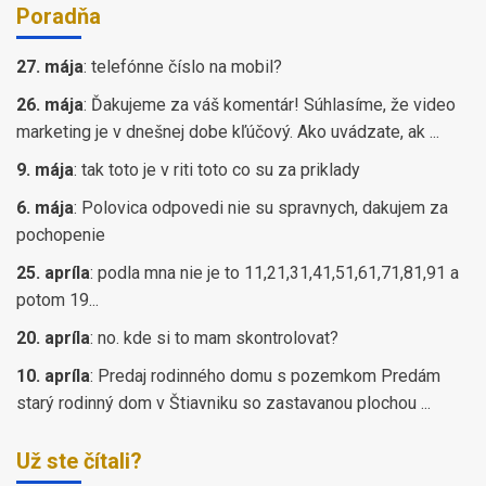
Poradňa
27. mája
:
telefónne číslo na mobil?
26. mája
:
Ďakujeme za váš komentár! Súhlasíme, že video
marketing je v dnešnej dobe kľúčový. Ako uvádzate, ak ...
9. mája
:
tak toto je v riti toto co su za priklady
6. mája
:
Polovica odpovedi nie su spravnych, dakujem za
pochopenie
25. apríla
:
podla mna nie je to 11,21,31,41,51,61,71,81,91 a
potom 19...
20. apríla
:
no. kde si to mam skontrolovat?
10. apríla
:
Predaj rodinného domu s pozemkom Predám
starý rodinný dom v Štiavniku so zastavanou plochou ...
Už ste čítali?