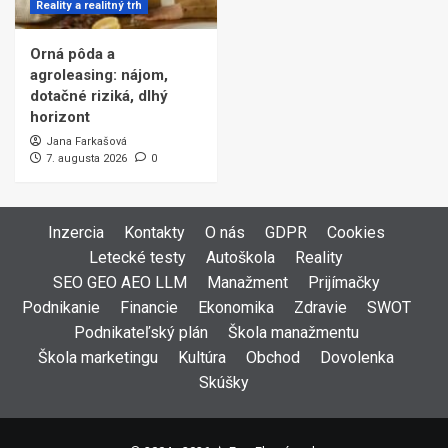
Reality a realitný trh
Orná pôda a
agroleasing: nájom,
dotačné riziká, dlhý
horizont
Jana Farkašová
7. augusta 2026
0
Inzercia
Kontakty
O nás
GDPR
Cookies
Letecké testy
Autoškola
Reality
SEO GEO AEO LLM
Manažment
Prijímačky
Podnikanie
Financie
Ekonomika
Zdravie
SWOT
Podnikateľský plán
Škola manažmentu
Škola marketingu
Kultúra
Obchod
Dovolenka
Skúšky