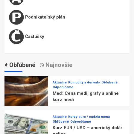
Podnikateľský plán
Častušky
Obľúbené
Najnovšie
Aktuálne
Komodity a deriváty
Obľúbené
Odporúčame
Meď: Cena medi, grafy a online
kurz medi
Aktuálne
Kurzy euro / cudzia mena
Obľúbené
Odporúčame
Kurz EUR / USD – americký dolár
online