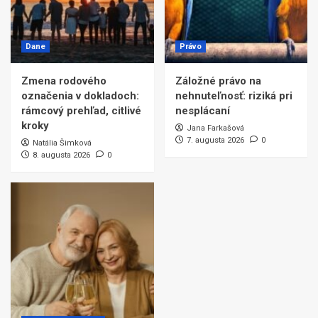
Dane
Právo
Zmena rodového
Záložné právo na
označenia v dokladoch:
nehnuteľnosť: riziká pri
rámcový prehľad, citlivé
nesplácaní
kroky
Jana Farkašová
7. augusta 2026
0
Natália Šimková
8. augusta 2026
0