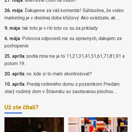
27. mája
:
telefónne číslo na mobil?
26. mája
:
Ďakujeme za váš komentár! Súhlasíme, že video
marketing je v dnešnej dobe kľúčový. Ako uvádzate, ak ...
9. mája
:
tak toto je v riti toto co su za priklady
6. mája
:
Polovica odpovedi nie su spravnych, dakujem za
pochopenie
25. apríla
:
podla mna nie je to 11,21,31,41,51,61,71,81,91 a
potom 19...
20. apríla
:
no. kde si to mam skontrolovat?
10. apríla
:
Predaj rodinného domu s pozemkom Predám
starý rodinný dom v Štiavniku so zastavanou plochou ...
Už ste čítali?