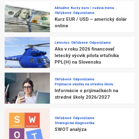
Aktuálne
Kurzy euro / cudzia mena
Obľúbené
Odporúčame
Kurz EUR / USD – americký dolár
online
Letectvo
Obľúbené
Odporúčame
Ako v roku 2026 financovať
letecký výcvik pilota vrtuľníka
PPL(H) na Slovensku
Obľúbené
Odporúčame
Prijímacie skúšky na strednú školu
Informácie o prijímačkách na
stredné školy 2026/2027
Obľúbené
Odporúčame
Strategická diagnostika
SWOT analýza