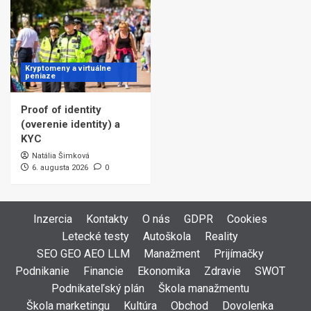
Kryptomeny a virtuálne
peniaze
Proof of identity
(overenie identity) a
KYC
Natália Šimková
6. augusta 2026
0
Inzercia
Kontakty
O nás
GDPR
Cookies
Letecké testy
Autoškola
Reality
SEO GEO AEO LLM
Manažment
Prijímačky
Podnikanie
Financie
Ekonomika
Zdravie
SWOT
Podnikateľský plán
Škola manažmentu
Škola marketingu
Kultúra
Obchod
Dovolenka