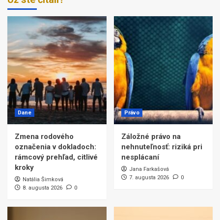
Dane
Právo
Zmena rodového
Záložné právo na
označenia v dokladoch:
nehnuteľnosť: riziká pri
rámcový prehľad, citlivé
nesplácaní
kroky
Jana Farkašová
7. augusta 2026
0
Natália Šimková
8. augusta 2026
0