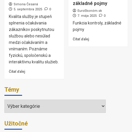
základné pojmy
Simona Česaná
5. septembra 2025
0
EuroEkonóm.sk
7. mája 2025
0
Kvalita služby je stupeň
splnenia očakávania
Funkcia kontroly, základné
zákazníkov poskytnutou
pojmy
službou alebo nesúlad
Čítať ďalej
medzi očakávaním a
vnímaním. Poznáme
fyzickú, spoločenskú a
interaktívnu kvalitu služieb.
Čítať ďalej
Témy
Témy
Užitočné