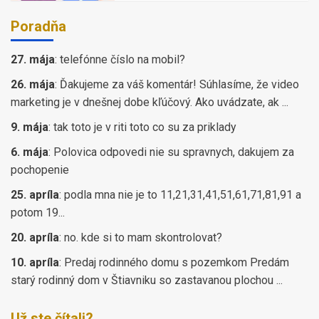
Poradňa
27. mája
:
telefónne číslo na mobil?
26. mája
:
Ďakujeme za váš komentár! Súhlasíme, že video
marketing je v dnešnej dobe kľúčový. Ako uvádzate, ak ...
9. mája
:
tak toto je v riti toto co su za priklady
6. mája
:
Polovica odpovedi nie su spravnych, dakujem za
pochopenie
25. apríla
:
podla mna nie je to 11,21,31,41,51,61,71,81,91 a
potom 19...
20. apríla
:
no. kde si to mam skontrolovat?
10. apríla
:
Predaj rodinného domu s pozemkom Predám
starý rodinný dom v Štiavniku so zastavanou plochou ...
Už ste čítali?