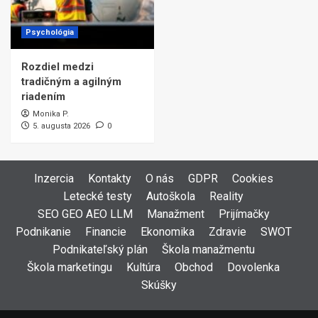
Psychológia
Rozdiel medzi
tradičným a agilným
riadením
Monika P.
5. augusta 2026
0
Inzercia
Kontakty
O nás
GDPR
Cookies
Letecké testy
Autoškola
Reality
SEO GEO AEO LLM
Manažment
Prijímačky
Podnikanie
Financie
Ekonomika
Zdravie
SWOT
Podnikateľský plán
Škola manažmentu
Škola marketingu
Kultúra
Obchod
Dovolenka
Skúšky