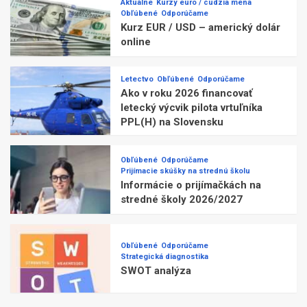
Aktuálne
Kurzy euro / cudzia mena
Obľúbené
Odporúčame
Kurz EUR / USD – americký dolár
online
Letectvo
Obľúbené
Odporúčame
Ako v roku 2026 financovať
letecký výcvik pilota vrtuľníka
PPL(H) na Slovensku
Obľúbené
Odporúčame
Prijímacie skúšky na strednú školu
Informácie o prijímačkách na
stredné školy 2026/2027
Obľúbené
Odporúčame
Strategická diagnostika
SWOT analýza