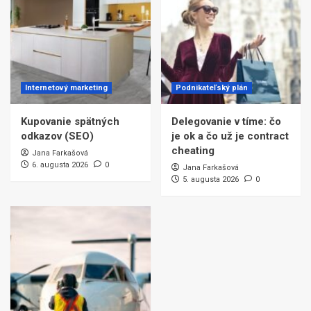
Internetový marketing
Podnikateľský plán
Kupovanie spätných
Delegovanie v tíme: čo
odkazov (SEO)
je ok a čo už je contract
cheating
Jana Farkašová
6. augusta 2026
0
Jana Farkašová
5. augusta 2026
0