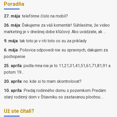
Poradňa
27. mája
:
telefónne číslo na mobil?
26. mája
:
Ďakujeme za váš komentár! Súhlasíme, že video
marketing je v dnešnej dobe kľúčový. Ako uvádzate, ak ...
9. mája
:
tak toto je v riti toto co su za priklady
6. mája
:
Polovica odpovedi nie su spravnych, dakujem za
pochopenie
25. apríla
:
podla mna nie je to 11,21,31,41,51,61,71,81,91 a
potom 19...
20. apríla
:
no. kde si to mam skontrolovat?
10. apríla
:
Predaj rodinného domu s pozemkom Predám
starý rodinný dom v Štiavniku so zastavanou plochou ...
Už ste čítali?