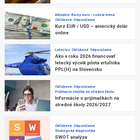
Aktuálne
Kurzy euro / cudzia mena
Obľúbené
Odporúčame
Kurz EUR / USD – americký dolár
online
Letectvo
Obľúbené
Odporúčame
Ako v roku 2026 financovať
letecký výcvik pilota vrtuľníka
PPL(H) na Slovensku
Obľúbené
Odporúčame
Prijímacie skúšky na strednú školu
Informácie o prijímačkách na
stredné školy 2026/2027
Obľúbené
Odporúčame
Strategická diagnostika
SWOT analýza