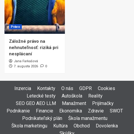
Právo
Záložné právo na
nehnuteľnosť: riziká pri
nesplácaní
Jana Farkašová
7. augusta 2026
0
Inzercia
Kontakty
O nás
GDPR
Cookies
Letecké testy
Autoškola
Reality
SEO GEO AEO LLM
Manažment
Prijímačky
Podnikanie
Financie
Ekonomika
Zdravie
SWOT
Podnikateľský plán
Škola manažmentu
Škola marketingu
Kultúra
Obchod
Dovolenka
Skúšky