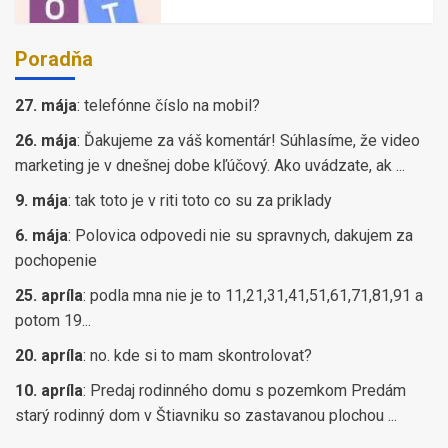
Poradňa
27. mája
:
telefónne číslo na mobil?
26. mája
:
Ďakujeme za váš komentár! Súhlasíme, že video
marketing je v dnešnej dobe kľúčový. Ako uvádzate, ak ...
9. mája
:
tak toto je v riti toto co su za priklady
6. mája
:
Polovica odpovedi nie su spravnych, dakujem za
pochopenie
25. apríla
:
podla mna nie je to 11,21,31,41,51,61,71,81,91 a
potom 19...
20. apríla
:
no. kde si to mam skontrolovat?
10. apríla
:
Predaj rodinného domu s pozemkom Predám
starý rodinný dom v Štiavniku so zastavanou plochou ...