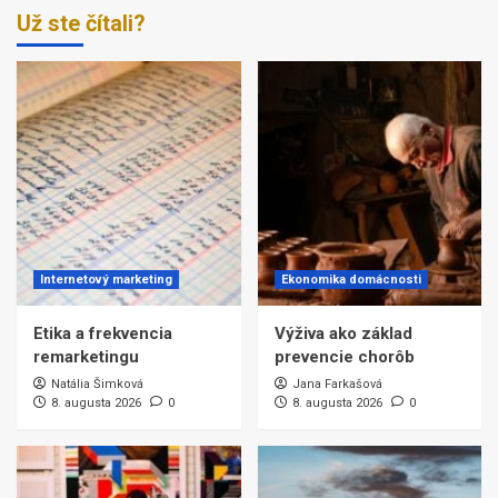
Už ste čítali?
Internetový marketing
Ekonomika domácnosti
Etika a frekvencia
Výživa ako základ
remarketingu
prevencie chorôb
Natália Šimková
Jana Farkašová
8. augusta 2026
0
8. augusta 2026
0