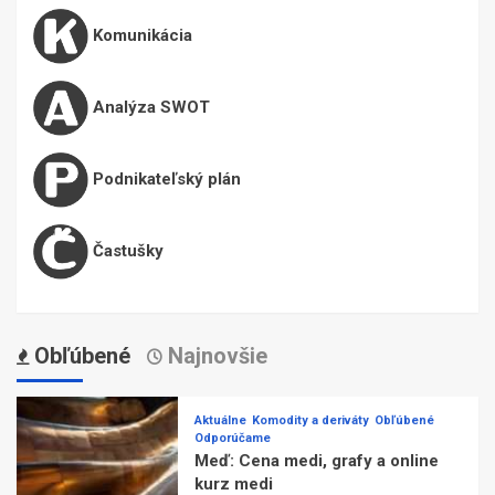
Komunikácia
Analýza SWOT
Podnikateľský plán
Častušky
Obľúbené
Najnovšie
Aktuálne
Komodity a deriváty
Obľúbené
Odporúčame
Meď: Cena medi, grafy a online
kurz medi