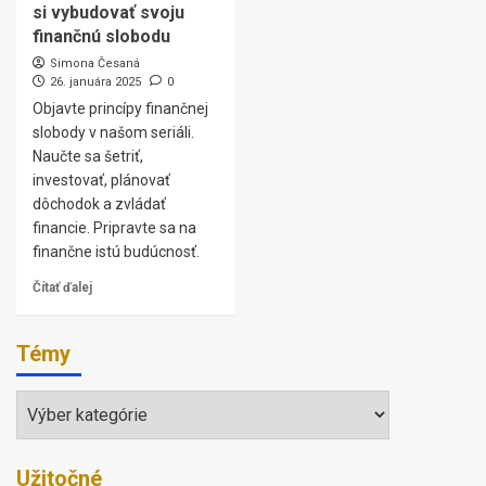
si vybudovať svoju
finančnú slobodu
Simona Česaná
26. januára 2025
0
Objavte princípy finančnej
slobody v našom seriáli.
Naučte sa šetriť,
investovať, plánovať
dôchodok a zvládať
financie. Pripravte sa na
finančne istú budúcnosť.
Čítať ďalej
Témy
Témy
Užitočné