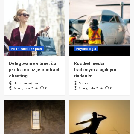
Podnikateľský plán
Psychológia
Delegovanie v tíme: čo
Rozdiel medzi
je ok a čo už je contract
tradičným a agilným
cheating
riadením
Jana Farkašová
Monika P.
5. augusta 2026
0
5. augusta 2026
0