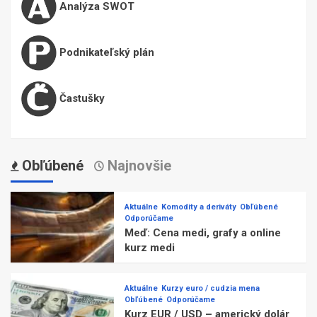
Analýza SWOT
Podnikateľský plán
Častušky
Obľúbené
Najnovšie
Aktuálne
Komodity a deriváty
Obľúbené
Odporúčame
Meď: Cena medi, grafy a online
kurz medi
Aktuálne
Kurzy euro / cudzia mena
Obľúbené
Odporúčame
Kurz EUR / USD – americký dolár