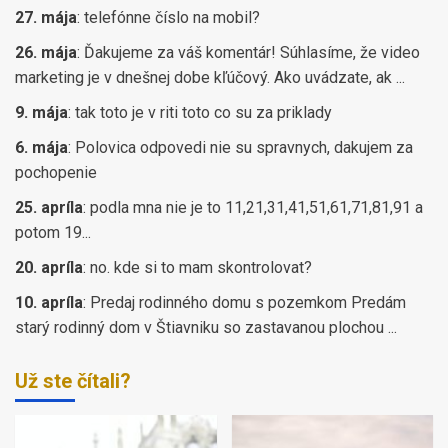
27. mája
:
telefónne číslo na mobil?
26. mája
:
Ďakujeme za váš komentár! Súhlasíme, že video
marketing je v dnešnej dobe kľúčový. Ako uvádzate, ak ...
9. mája
:
tak toto je v riti toto co su za priklady
6. mája
:
Polovica odpovedi nie su spravnych, dakujem za
pochopenie
25. apríla
:
podla mna nie je to 11,21,31,41,51,61,71,81,91 a
potom 19...
20. apríla
:
no. kde si to mam skontrolovat?
10. apríla
:
Predaj rodinného domu s pozemkom Predám
starý rodinný dom v Štiavniku so zastavanou plochou ...
Už ste čítali?