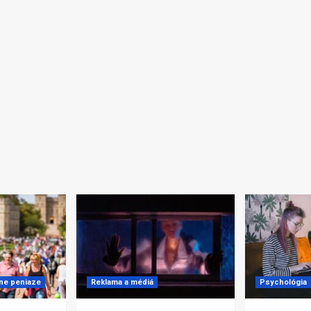
lne peniaze
Reklama a médiá
Psychológia