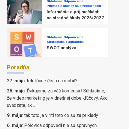
Obľúbené
Odporúčame
Prijímacie skúšky na strednú školu
Informácie o prijímačkách
na stredné školy 2026/2027
Obľúbené
Odporúčame
Strategická diagnostika
SWOT analýza
Poradňa
27. mája
:
telefónne číslo na mobil?
26. mája
:
Ďakujeme za váš komentár! Súhlasíme,
že video marketing je v dnešnej dobe kľúčový. Ako
uvádzate, ak ...
9. mája
:
tak toto je v riti toto co su za priklady
6. mája
:
Polovica odpovedi nie su spravnych,