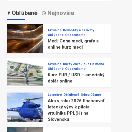
Obľúbené
Najnovšie
Aktuálne
Komodity a deriváty
Obľúbené
Odporúčame
Meď: Cena medi, grafy a
online kurz medi
Aktuálne
Kurzy euro / cudzia mena
Obľúbené
Odporúčame
Kurz EUR / USD – americký
dolár online
Letectvo
Obľúbené
Odporúčame
Ako v roku 2026 financovať
letecký výcvik pilota
vrtuľníka PPL(H) na
Slovensku