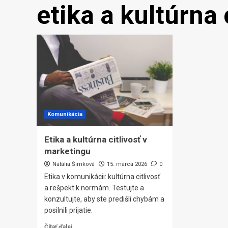
etika a kultúrna 
Komunikácia
Etika a kultúrna citlivosť v
marketingu
Natália Šimková
15. marca 2026
0
Etika v komunikácii: kultúrna citlivosť
a rešpekt k normám. Testujte a
konzultujte, aby ste predišli chybám a
posilnili prijatie.
Čítať ďalej