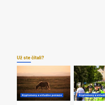
Už ste čítali?
Kryptomeny a virtuálne peniaze
Kryptomeny a virtuá