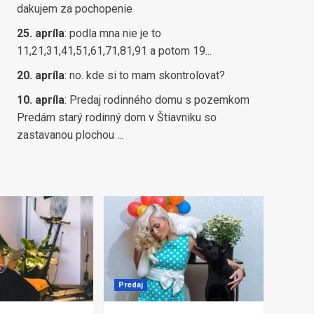
dakujem za pochopenie
25. apríla
:
podla mna nie je to
11,21,31,41,51,61,71,81,91 a potom 19...
20. apríla
:
no. kde si to mam skontrolovat?
10. apríla
:
Predaj rodinného domu s pozemkom
Predám starý rodinný dom v Štiavniku so
zastavanou plochou ...
Predaj