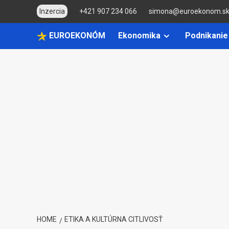
Skip
Inzercia
+421 907 234 066
simona@euroekonom.s
to
content
EUROEKONÓM
Ekonomika
Podnikanie
HOME
ETIKA A KULTÚRNA CITLIVOSŤ