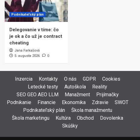
Podnikateľský plán
Delegovanie v tíme: čo
je ok a čo už je contract
cheating
Jana Farkašová
5. augusta 2026
0
Inzercia
Kontakty
O nás
GDPR
Cookies
Letecké testy
Autoškola
Reality
SEO GEO AEO LLM
Manažment
Prijímačky
Podnikanie
Financie
Ekonomika
Zdravie
SWOT
Podnikateľský plán
Škola manažmentu
Škola marketingu
Kultúra
Obchod
Dovolenka
Skúšky