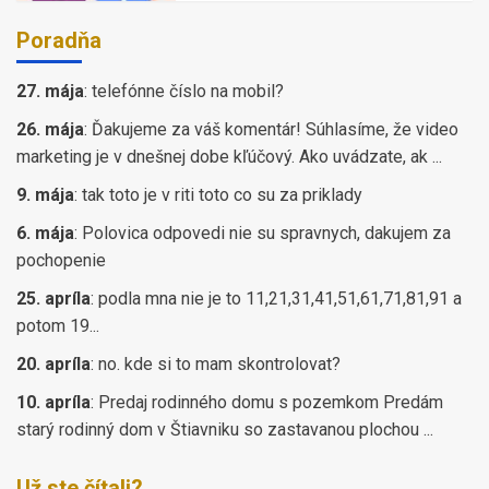
Poradňa
27. mája
:
telefónne číslo na mobil?
26. mája
:
Ďakujeme za váš komentár! Súhlasíme, že video
marketing je v dnešnej dobe kľúčový. Ako uvádzate, ak ...
9. mája
:
tak toto je v riti toto co su za priklady
6. mája
:
Polovica odpovedi nie su spravnych, dakujem za
pochopenie
25. apríla
:
podla mna nie je to 11,21,31,41,51,61,71,81,91 a
potom 19...
20. apríla
:
no. kde si to mam skontrolovat?
10. apríla
:
Predaj rodinného domu s pozemkom Predám
starý rodinný dom v Štiavniku so zastavanou plochou ...
Už ste čítali?