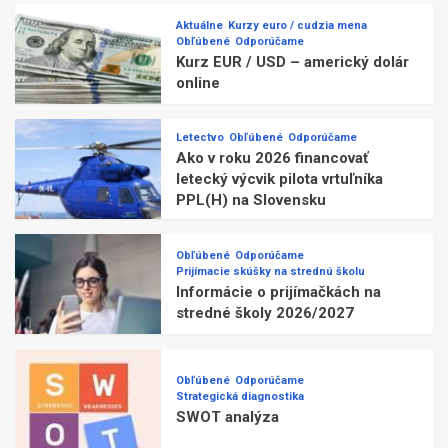
Aktuálne
Kurzy euro / cudzia mena
Obľúbené
Odporúčame
Kurz EUR / USD – americký dolár
online
Letectvo
Obľúbené
Odporúčame
Ako v roku 2026 financovať
letecký výcvik pilota vrtuľníka
PPL(H) na Slovensku
Obľúbené
Odporúčame
Prijímacie skúšky na strednú školu
Informácie o prijímačkách na
stredné školy 2026/2027
Obľúbené
Odporúčame
Strategická diagnostika
SWOT analýza