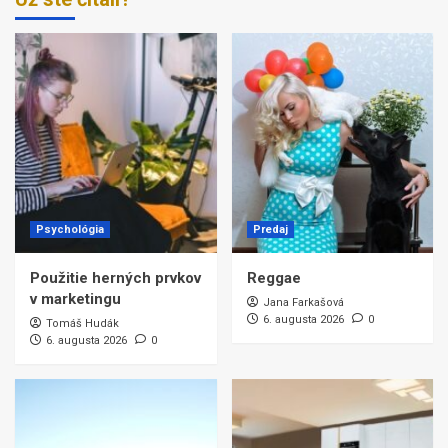
Psychológia
Predaj
Použitie herných prvkov
Reggae
v marketingu
Jana Farkašová
6. augusta 2026
0
Tomáš Hudák
6. augusta 2026
0