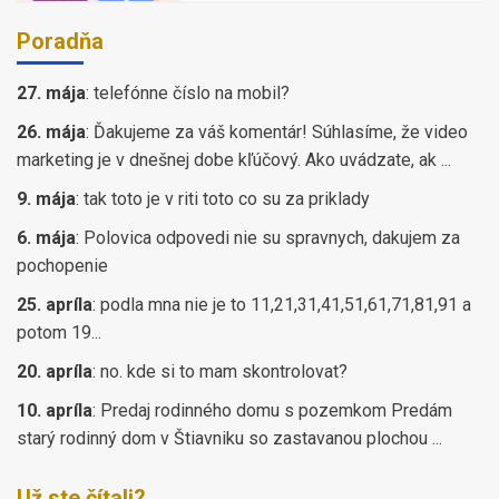
Poradňa
27. mája
:
telefónne číslo na mobil?
26. mája
:
Ďakujeme za váš komentár! Súhlasíme, že video
marketing je v dnešnej dobe kľúčový. Ako uvádzate, ak ...
9. mája
:
tak toto je v riti toto co su za priklady
6. mája
:
Polovica odpovedi nie su spravnych, dakujem za
pochopenie
25. apríla
:
podla mna nie je to 11,21,31,41,51,61,71,81,91 a
potom 19...
20. apríla
:
no. kde si to mam skontrolovat?
10. apríla
:
Predaj rodinného domu s pozemkom Predám
starý rodinný dom v Štiavniku so zastavanou plochou ...
Už ste čítali?