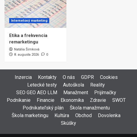
Internetový marketing
Etika a frekvencia
remarketingu
Natália Šimková
8. augusta 2026
0
Inzercia
Kontakty
O nás
GDPR
Cookies
Letecké testy
Autoškola
Reality
SEO GEO AEO LLM
Manažment
Prijímačky
Podnikanie
Financie
Ekonomika
Zdravie
SWOT
Podnikateľský plán
Škola manažmentu
Škola marketingu
Kultúra
Obchod
Dovolenka
Skúšky