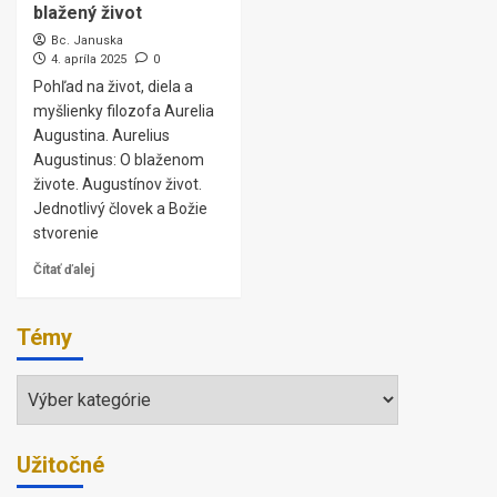
blažený život
Bc. Januska
4. apríla 2025
0
Pohľad na život, diela a
myšlienky filozofa Aurelia
Augustina. Aurelius
Augustinus: O blaženom
živote. Augustínov život.
Jednotlivý človek a Božie
stvorenie
Čítať ďalej
Témy
Témy
Užitočné