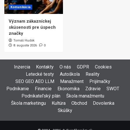
Komunikácia
Význam zákazníckej
skúsenosti pre úspech
značky
Tomáš Hudák
8. augusta 2026
0
Inzercia
Kontakty
O nás
GDPR
Cookies
Letecké testy
Autoškola
Reality
SEO GEO AEO LLM
Manažment
Prijímačky
Podnikanie
Financie
Ekonomika
Zdravie
SWOT
Podnikateľský plán
Škola manažmentu
Škola marketingu
Kultúra
Obchod
Dovolenka
Skúšky