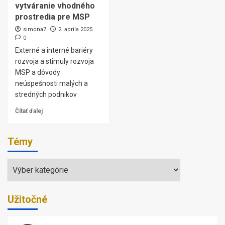
vytváranie vhodného
prostredia pre MSP
simona7
2. apríla 2025
0
Externé a interné bariéry
rozvoja a stimuly rozvoja
MSP a dôvody
neúspešnosti malých a
stredných podnikov
Čítať ďalej
Témy
Témy
Užitočné