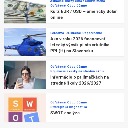
Aktuálne
Kurzy euro / cudzia mena
Obľúbené
Odporúčame
Kurz EUR / USD – americký dolár
online
Letectvo
Obľúbené
Odporúčame
Ako v roku 2026 financovať
letecký výcvik pilota vrtuľníka
PPL(H) na Slovensku
Obľúbené
Odporúčame
Prijímacie skúšky na strednú školu
Informácie o prijímačkách na
stredné školy 2026/2027
Obľúbené
Odporúčame
Strategická diagnostika
SWOT analýza