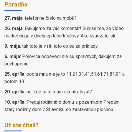
Poradňa
27. mája
:
telefónne číslo na mobil?
26. mája
:
Ďakujeme za váš komentár! Súhlasíme, že video
marketing je v dnešnej dobe kľúčový. Ako uvádzate, ak ...
9. mája
:
tak toto je v riti toto co su za priklady
6. mája
:
Polovica odpovedi nie su spravnych, dakujem za
pochopenie
25. apríla
:
podla mna nie je to 11,21,31,41,51,61,71,81,91 a
potom 19...
20. apríla
:
no. kde si to mam skontrolovat?
10. apríla
:
Predaj rodinného domu s pozemkom Predám
starý rodinný dom v Štiavniku so zastavanou plochou ...
Už ste čítali?