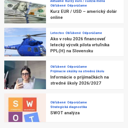
Aktuálne
Kurzy euro / cudzia mena
Obľúbené
Odporúčame
Kurz EUR / USD – americký dolár
online
Letectvo
Obľúbené
Odporúčame
Ako v roku 2026 financovať
letecký výcvik pilota vrtuľníka
PPL(H) na Slovensku
Obľúbené
Odporúčame
Prijímacie skúšky na strednú školu
Informácie o prijímačkách na
stredné školy 2026/2027
Obľúbené
Odporúčame
Strategická diagnostika
SWOT analýza