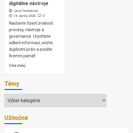
digitálne nástroje
Jana Farkašová
14. apríla 2026
0
Nastavte řízení znalostí:
procesy, nástroje a
governance. Urychlete
sdílení informací, snižte
duplicitní práci a posilte
firemní paměť.
Čítať ďalej
Témy
Témy
Užitočné