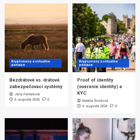
Kryptomeny a virtuálne
Kryptomeny a virtuálne
peniaze
peniaze
Bezdrátové vs. drátové
Proof of identity
zabezpečovací systémy
(overenie identity) a
KYC
Jana Farkašová
6. augusta 2026
0
Natália Šimková
6. augusta 2026
0