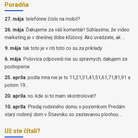
Poradňa
27. mája
:
telefónne číslo na mobil?
26. mája
:
Ďakujeme za váš komentár! Súhlasíme, že video
marketing je v dnešnej dobe kľúčový. Ako uvádzate, ak ...
9. mája
:
tak toto je v riti toto co su za priklady
6. mája
:
Polovica odpovedi nie su spravnych, dakujem za
pochopenie
25. apríla
:
podla mna nie je to 11,21,31,41,51,61,71,81,91 a
potom 19...
20. apríla
:
no. kde si to mam skontrolovat?
10. apríla
:
Predaj rodinného domu s pozemkom Predám
starý rodinný dom v Štiavniku so zastavanou plochou ...
Už ste čítali?