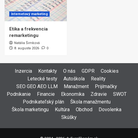
Internetový marketing
Etika a frekvencia
remarketingu
Natália Šimková
8. augusta 2026
0
Inzercia
Kontakty
O nás
GDPR
Cookies
Letecké testy
Autoškola
Reality
SEO GEO AEO LLM
Manažment
Prijímačky
Podnikanie
Financie
Ekonomika
Zdravie
SWOT
Podnikateľský plán
Škola manažmentu
Škola marketingu
Kultúra
Obchod
Dovolenka
Skúšky