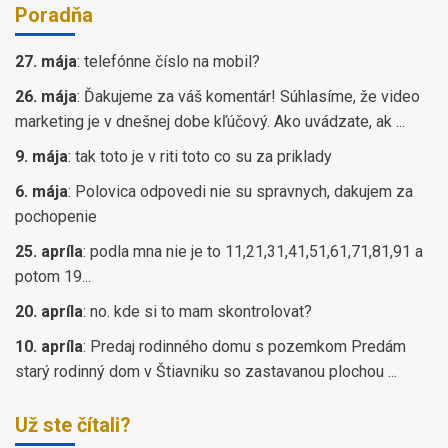
Poradňa
27. mája
:
telefónne číslo na mobil?
26. mája
:
Ďakujeme za váš komentár! Súhlasíme, že video
marketing je v dnešnej dobe kľúčový. Ako uvádzate, ak ...
9. mája
:
tak toto je v riti toto co su za priklady
6. mája
:
Polovica odpovedi nie su spravnych, dakujem za
pochopenie
25. apríla
:
podla mna nie je to 11,21,31,41,51,61,71,81,91 a
potom 19...
20. apríla
:
no. kde si to mam skontrolovat?
10. apríla
:
Predaj rodinného domu s pozemkom Predám
starý rodinný dom v Štiavniku so zastavanou plochou ...
Už ste čítali?