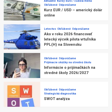
Aktuálne
Kurzy euro / cudzia mena
Obľúbené
Odporúčame
Kurz EUR / USD – americký dolár
online
Letectvo
Obľúbené
Odporúčame
Ako v roku 2026 financovať
letecký výcvik pilota vrtuľníka
PPL(H) na Slovensku
Obľúbené
Odporúčame
Prijímacie skúšky na strednú školu
Informácie o prijímačkách na
stredné školy 2026/2027
Obľúbené
Odporúčame
Strategická diagnostika
SWOT analýza