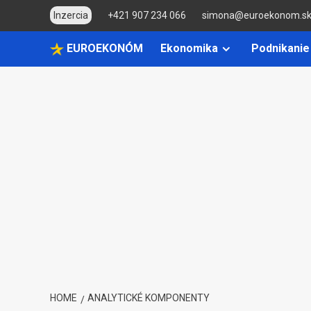
Skip
Inzercia
+421 907 234 066
simona@euroekonom.s
to
content
EUROEKONÓM
Ekonomika
Podnikanie
HOME
ANALYTICKÉ KOMPONENTY