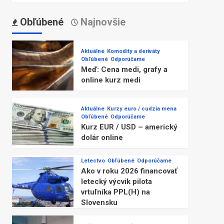
Obľúbené
Najnovšie
Aktuálne
Komodity a deriváty
Obľúbené
Odporúčame
Meď: Cena medi, grafy a
online kurz medi
Aktuálne
Kurzy euro / cudzia mena
Obľúbené
Odporúčame
Kurz EUR / USD – americký
dolár online
Letectvo
Obľúbené
Odporúčame
Ako v roku 2026 financovať
letecký výcvik pilota
vrtuľníka PPL(H) na
Slovensku