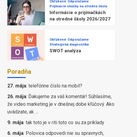
Obľúbené
Odporúčame
Prijímacie skúšky na strednú školu
Informácie o prijímačkách
na stredné školy 2026/2027
Obľúbené
Odporúčame
Strategická diagnostika
SWOT analýza
Poradňa
27. mája
:
telefónne číslo na mobil?
26. mája
:
Ďakujeme za váš komentár! Súhlasíme,
že video marketing je v dnešnej dobe kľúčový. Ako
uvádzate, ak ...
9. mája
:
tak toto je v riti toto co su za priklady
6. mája
:
Polovica odpovedi nie su spravnych,