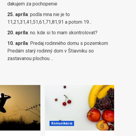
dakujem za pochopenie
25. apríla
:
podla mna nie je to
11,21,31,41,51,61,71,81,91 a potom 19...
20. apríla
:
no. kde si to mam skontrolovat?
10. apríla
:
Predaj rodinného domu s pozemkom
Predám starý rodinný dom v Štiavniku so
zastavanou plochou ...
Komunikácia