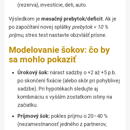
(rezerva), investície, deti, auto.
Výsledkom je
mesačný prebytok/deficit
. Ak je
po započítaní novej splátky
prebytok < 10 %
príjmu
, stres test nastavte obzvlášť prísne.
Modelovanie šokov: čo by
sa mohlo pokaziť
Úrokový šok:
nárast sadzby o +2 až +5 p.b.
po skončení fixácie (alebo skôr pri pohyblivej
sadzbe). Pri hypotékach sledujte aj
kombináciu s vyšším zostatkom istiny na
začiatku.
Príjmový šok:
pokles príjmu o 20–40 %
(nezamestnanosť jedného z partnerov,