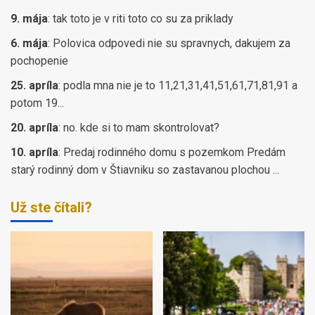
9. mája
:
tak toto je v riti toto co su za priklady
6. mája
:
Polovica odpovedi nie su spravnych, dakujem za
pochopenie
25. apríla
:
podla mna nie je to 11,21,31,41,51,61,71,81,91 a
potom 19...
20. apríla
:
no. kde si to mam skontrolovat?
10. apríla
:
Predaj rodinného domu s pozemkom Predám
starý rodinný dom v Štiavniku so zastavanou plochou ...
Už ste čítali?