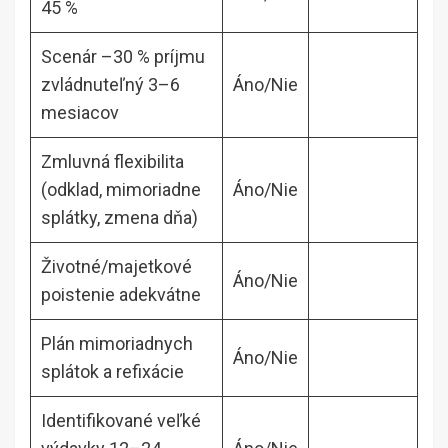
45 %
Scenár –30 % príjmu
zvládnuteľný 3–6
Áno/Nie
mesiacov
Zmluvná flexibilita
(odklad, mimoriadne
Áno/Nie
splátky, zmena dňa)
Životné/majetkové
Áno/Nie
poistenie adekvátne
Plán mimoriadnych
Áno/Nie
splátok a refixácie
Identifikované veľké