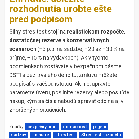
rozhodnutia urobte ešte
pred podpisom
Silný stres test stojí na
realistickom rozpočte
,
dostatočnej rezerve
a
konzervatívnych
scenároch
(+3 p.b. na sadzbe, –20 až –30 % na
príjme, +15 % na výdavkoch). Ak v týchto
podmienkach zostávate v bezpečnom pásme
DSTI a bez trvalého deficitu, zmluvu môžete
podpísať s väčšou istotou. Ak nie, upravte
parametre úveru, posilnite rezervy alebo posuňte
nákup, kým sa čísla nebudú správať odolne aj v
zhoršených situáciách.
Značky:
bezpečný limit
domácnosť
príjem
sadzby
scenáre
stres test
Stres test rozpočtu