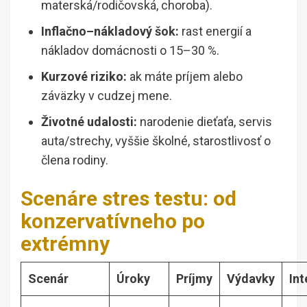
materská/rodičovská, choroba).
Inflačno–nákladový šok:
rast energií a
nákladov domácnosti o 15–30 %.
Kurzové riziko:
ak máte príjem alebo
záväzky v cudzej mene.
Životné udalosti:
narodenie dieťaťa, servis
auta/strechy, vyššie školné, starostlivosť o
člena rodiny.
Scenáre stres testu: od
konzervatívneho po
extrémny
Scenár
Úroky
Príjmy
Výdavky
Int