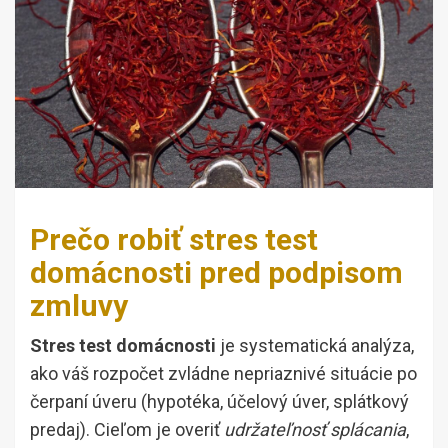
Prečo robiť stres test
domácnosti pred podpisom
zmluvy
Stres test domácnosti
je systematická analýza,
ako váš rozpočet zvládne nepriaznivé situácie po
čerpaní úveru (hypotéka, účelový úver, splátkový
predaj). Cieľom je overiť
udržateľnosť splácania
,