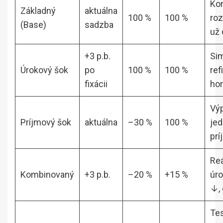
Kon
Základný
aktuálna
100 %
100 %
roz
(Base)
sadzba
už 
+3 p.b.
Si
Úrokový šok
po
100 %
100 %
ref
fixácii
hor
Vý
Príjmový šok
aktuálna
–30 %
100 %
je
prí
Reá
Kombinovaný
+3 p.b.
–20 %
+15 %
úro
↓,
Tes