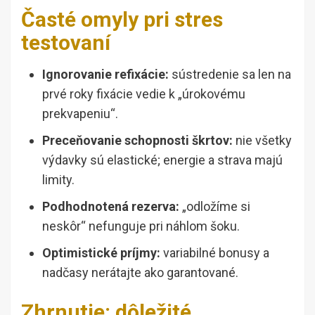
Časté omyly pri stres
testovaní
Ignorovanie refixácie:
sústredenie sa len na
prvé roky fixácie vedie k „úrokovému
prekvapeniu“.
Preceňovanie schopnosti škrtov:
nie všetky
výdavky sú elastické; energie a strava majú
limity.
Podhodnotená rezerva:
„odložíme si
neskôr“ nefunguje pri náhlom šoku.
Optimistické príjmy:
variabilné bonusy a
nadčasy nerátajte ako garantované.
Zhrnutie: dôležité