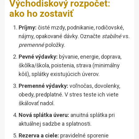
Východiskový rozpočet:
ako ho zostaviť
Príjmy:
čisté mzdy, podnikanie, rodičovské,
nájmy, opakované dávky. Označte
stabilné
vs.
premenné
položky.
Pevné výdavky:
bývanie, energie, doprava,
škôlka/škola, poistenia, strava (minimálny
kôš), splátky existujúcich úverov.
Premenné výdavky:
voľnočas, dovolenky,
obedy, predplatné. V stres teste ich viete
škálovať nadol.
Nová splátka úveru:
anuitná splátka pri
aktuálnej sadzbe a splatnosti.
Rezerva a ciele:
pravidelné sporenie