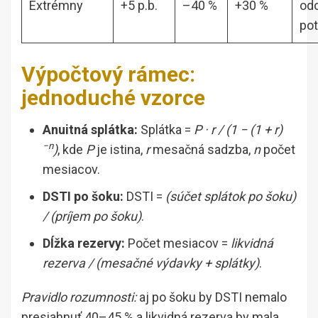
Extrémny
+5 p.b.
–40 %
+30 %
odo
pot
Výpočtový rámec:
jednoduché vzorce
Anuitná splátka:
Splátka =
P · r / (1 − (1 + r)
−n
)
, kde
P
je istina,
r
mesačná sadzba,
n
počet
mesiacov.
DSTI po šoku:
DSTI =
(súčet splátok po šoku)
/ (príjem po šoku)
.
Dĺžka rezervy:
Počet mesiacov =
likvidná
rezerva / (mesačné výdavky + splátky)
.
Pravidlo rozumnosti:
aj po šoku by DSTI nemalo
presiahnuť 40–45 % a likvidná rezerva by mala