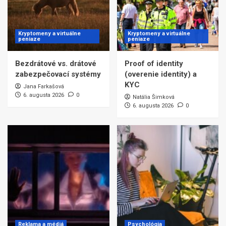
Kryptomeny a virtuálne
Kryptomeny a virtuálne
peniaze
peniaze
Bezdrátové vs. drátové
Proof of identity
zabezpečovací systémy
(overenie identity) a
KYC
Jana Farkašová
6. augusta 2026
0
Natália Šimková
6. augusta 2026
0
Reklama a médiá
Psychológia