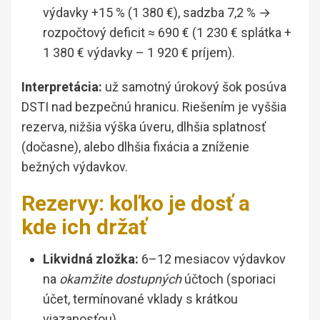
výdavky +15 % (1 380 €), sadzba 7,2 % →
rozpočtový deficit ≈ 690 € (1 230 € splátka +
1 380 € výdavky – 1 920 € príjem).
Interpretácia:
už samotný úrokový šok posúva
DSTI nad bezpečnú hranicu. Riešením je vyššia
rezerva, nižšia výška úveru, dlhšia splatnosť
(dočasne), alebo dlhšia fixácia a zníženie
bežných výdavkov.
Rezervy: koľko je dosť a
kde ich držať
Likvidná zložka:
6–12 mesiacov výdavkov
na
okamžite dostupných
účtoch (sporiaci
účet, termínované vklady s krátkou
viazanosťou).