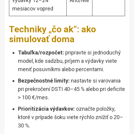
výdavky 12–24
Áno/Nie
mesiacov vopred
Techniky „čo ak“: ako
simulovať doma
Tabuľka/rozpočet:
pripravte si jednoduchý
model, kde sadzbu, príjem a výdavky viete
meniť posuvníkmi alebo percentami.
Bezpečnostné limity:
nastavte si varovania
pri prekročení DSTI 40–45 % alebo pri deficite
> 100 €/mes.
Prioritizácia výdavkov:
označte položky,
ktoré v prípade šoku viete rýchlo znížiť o 20–
30 %.