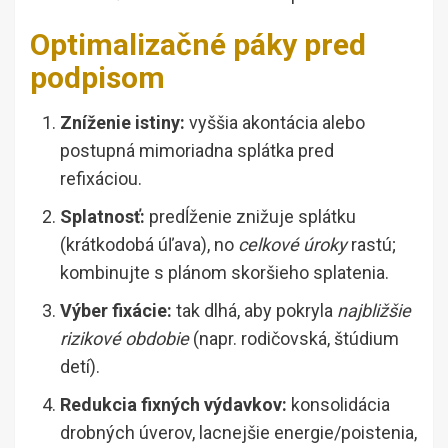
Optimalizačné páky pred
podpisom
Zníženie istiny:
vyššia akontácia alebo
postupná mimoriadna splátka pred
refixáciou.
Splatnosť:
predĺženie znižuje splátku
(krátkodobá úľava), no
celkové úroky
rastú;
kombinujte s plánom skoršieho splatenia.
Výber fixácie:
tak dlhá, aby pokryla
najbližšie
rizikové obdobie
(napr. rodičovská, štúdium
detí).
Redukcia fixných výdavkov:
konsolidácia
drobných úverov, lacnejšie energie/poistenia,