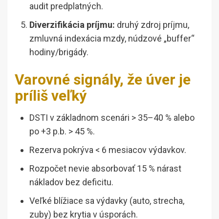
audit predplatných.
Diverzifikácia príjmu:
druhý zdroj príjmu,
zmluvná indexácia mzdy, núdzové „buffer“
hodiny/brigády.
Varovné signály, že úver je
príliš veľký
DSTI v základnom scenári > 35–40 % alebo
po +3 p.b. > 45 %.
Rezerva pokrýva < 6 mesiacov výdavkov.
Rozpočet nevie absorbovať 15 % nárast
nákladov bez deficitu.
Veľké blížiace sa výdavky (auto, strecha,
zuby) bez krytia v úsporách.