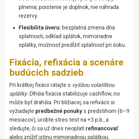
plnenia; poistenie je doplnok, nie náhrada
rezervy.
Flexibilita úveru:
bezplatná zmena dňa
splatnosti, odklad splátok, mimoriadne
splátky, možnosť predĺžiť splatnosť pri šoku.
Fixácia, refixácia a scenáre
budúcich sadzieb
Pri krátkej fixácii rátajte s
vyššou volatilitou
splátky
. Dlhšia fixácia stabilizuje cashflow, no
môže byť drahšia. Pri blížiacej sa refixácii si
vyžiadajte
predbežné ponuky
s predstihom (6–9
mesiacov), urobte stres test na +3 p.b., a
sledujte, či sa už dnes neoplatí
refinancovať
alebo znížiť istinu mimoriadnou splátkou.