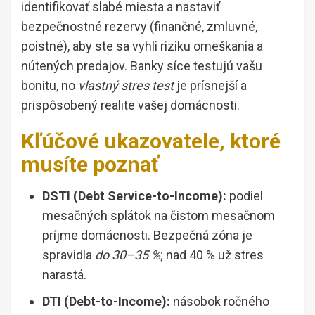
identifikovať slabé miesta a nastaviť
bezpečnostné rezervy (finančné, zmluvné,
poistné), aby ste sa vyhli riziku omeškania a
nútených predajov. Banky síce testujú vašu
bonitu, no
vlastný stres test
je prísnejší a
prispôsobený realite vašej domácnosti.
Kľúčové ukazovatele, ktoré
musíte poznať
DSTI (Debt Service-to-Income):
podiel
mesačných splátok na čistom mesačnom
príjme domácnosti. Bezpečná zóna je
spravidla
do 30–35 %
; nad 40 % už stres
narastá.
DTI (Debt-to-Income):
násobok ročného