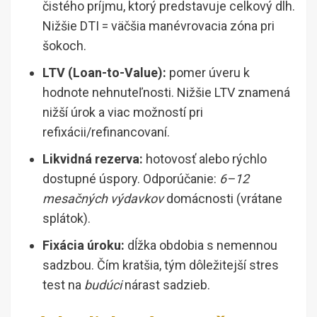
čistého príjmu, ktorý predstavuje celkový dlh.
Nižšie DTI = väčšia manévrovacia zóna pri
šokoch.
LTV (Loan-to-Value):
pomer úveru k
hodnote nehnuteľnosti. Nižšie LTV znamená
nižší úrok a viac možností pri
refixácii/refinancovaní.
Likvidná rezerva:
hotovosť alebo rýchlo
dostupné úspory. Odporúčanie:
6–12
mesačných výdavkov
domácnosti (vrátane
splátok).
Fixácia úroku:
dĺžka obdobia s nemennou
sadzbou. Čím kratšia, tým dôležitejší stres
test na
budúci
nárast sadzieb.