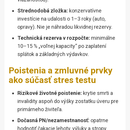
Strednodobá zložka:
konzervatívne
investície na udalosti o 1–3 roky (auto,
opravy). Nie je náhradou likvidnej rezervy.
Technická rezerva v rozpočte:
minimálne
10–15 % „voľnej kapacity“ po zaplatení
splátok a základných výdavkov.
Poistenia a zmluvné prvky
ako súčasť stres testu
Rizikové životné poistenie:
krytie smrti a
invalidity aspoň do výšky zostatku úveru pre
primárneho živiteľa.
Dočasná PN/nezamestnanosť:
opatrne
hodnotiť čakacie lehoty, výluky a stropy