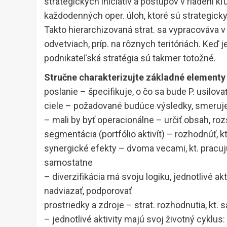
strategických iniciatív a postupov v riadení k
každodenných oper. úloh, ktoré sú strategic
Takto hierarchizovaná strat. sa vypracováva v
odvetviach, príp. na rôznych teritóriách. Keď 
podnikateľská stratégia sú takmer totožné.
Stručne charakterizujte základné elementy 
poslanie – špecifikuje, o čo sa bude P. usilova
ciele – požadované budúce výsledky, smeruje 
– mali by byť operacionálne – určiť obsah, ro
segmentácia (portfólio aktivít) – rozhodnúť, kt
synergické efekty – dvoma vecami, kt. pracuj
samostatne
– diverzifikácia má svoju logiku, jednotlivé akt
nadviazať, podporovať
prostriedky a zdroje – strat. rozhodnutia, kt. s
– jednotlivé aktivity majú svoj životný cyklus: