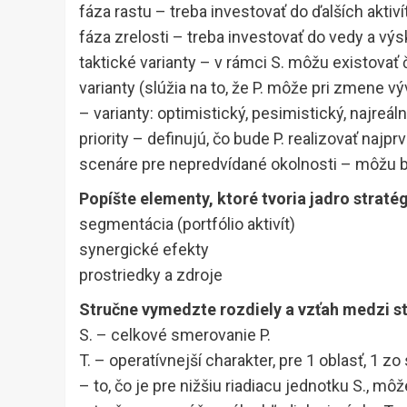
fáza rastu – treba investovať do ďalších aktiví
fáza zrelosti – treba investovať do vedy a v
taktické varianty – v rámci S. môžu existovať č
varianty (slúžia na to, že P. môže pri zmene vý
– varianty: optimistický, pesimistický, najreáln
priority – definujú, čo bude P. realizovať najpr
scenáre pre nepredvídané okolnosti – môžu 
Popíšte elementy, ktoré tvoria jadro straté
segmentácia (portfólio aktivít)
synergické efekty
prostriedky a zdroje
Stručne vymedzte rozdiely a vzťah medzi st
S. – celkové smerovanie P.
T. – operatívnejší charakter, pre 1 oblasť, 1 z
– to, čo je pre nižšiu riadiacu jednotku S., môž