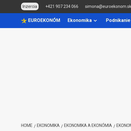
Skip
Inzercia
+421 907 234 066
simona@euroekonom.s
to
content
EUROEKONÓM
Ekonomika
Podnikanie
HOME
EKONOMIKA
EKONOMIKA A EKONÓMIA
EKONOM