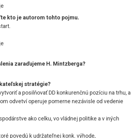
je
te kto je autorom tohto pojmu.
tart.
je
yslenia zaraďujeme H. Mintzberga?
ateľskej stratégie?
ytvoriť a posilňovať DD konkurenčnú pozíciu na trhu, a
 danom odvetví operuje pomerne nezávisle od vedenie
podárstve ako celku, vo vládnej politike a v iných
ktoré povedú k udržateľnej konk. výhode,