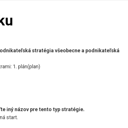
ku
podnikateľská stratégia všeobecne a podnikateľská
rami: 1. plán(plan)
e iný názov pre tento typ stratégie.
á start.