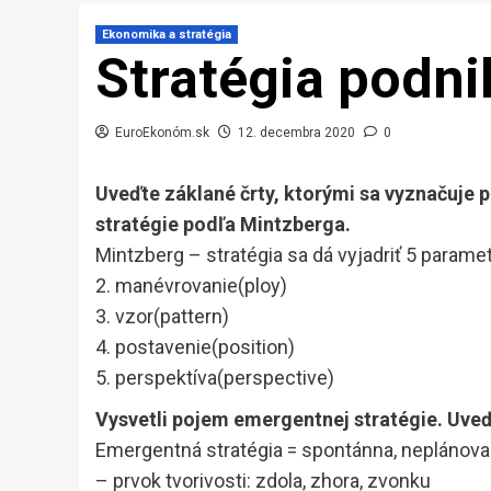
Ekonomika a stratégia
Stratégia podni
EuroEkonóm.sk
12. decembra 2020
0
Uveďte záklané črty, ktorými sa vyznačuje 
stratégie podľa Mintzberga.
Mintzberg – stratégia sa dá vyjadriť 5 paramet
2. manévrovanie(ploy)
3. vzor(pattern)
4. postavenie(position)
5. perspektíva(perspective)
Vysvetli pojem emergentnej stratégie. Uveďt
Emergentná stratégia = spontánna, neplánovan
– prvok tvorivosti: zdola, zhora, zvonku