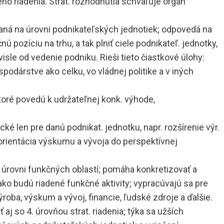
ho riadenia. Strat. rozhodnutia schvaľuje orgán
aná na úrovni podnikateľských jednotiek; odpovedá na
ú pozíciu na trhu, a tak plniť ciele podnikateľ. jednotky,
le od vedenie podniku. Rieši tieto čiastkové úlohy:
podárstve ako celku, vo vládnej politike a v iných
ktoré povedú k udržateľnej konk. výhode,
cké len pre danú podnikat. jednotku, napr. rozšírenie výr.
 orientácia výskumu a vývoja do perspektívnej
 úrovni funkčných oblastí; pomáha konkretizovať a
 ako budú riadené funkčné aktivity; vypracúvajú sa pre
ýroba, výskum a vývoj, financie, ľudské zdroje a ďalšie.
aj so 4. úrovňou strat. riadenia; týka sa užších