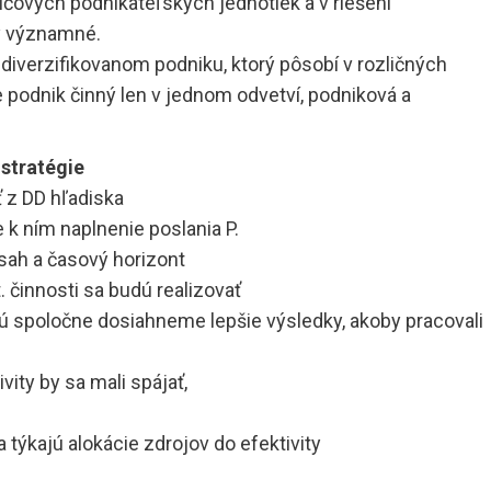
ľúčových podnikateľských jednotiek a v riešení
ky významné.
 diverzifikovanom podniku, ktorý pôsobí v rozličných
je podnik činný len v jednom odvetví, podniková a
stratégie
ť z DD hľadiska
k ním naplnenie poslania P.
zsah a časový horizont
. činnosti sa budú realizovať
ú spoločne dosiahneme lepšie výsledky, akoby pracovali
ivity by sa mali spájať,
a týkajú alokácie zdrojov do efektivity