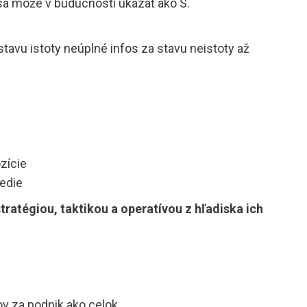
, sa môže v budúcnosti ukázať ako S.
avu istoty neúplné infos za stavu neistoty až
zície
edie
tratégiou, taktikou a operatívou z hľadiska ich
v za podnik ako celok