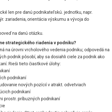
ické len pre danú podnikateľskú. jednotku, napr.
ýr. zariadenia, orientácia výskumu a vývoja do
 odpoveď na danú otázku.
ne strategického riadenia v podniku?
ná na úrovni vrcholového vedenia podniku; odpovedá na
ých podnik pôsobí, aby sa dosiahli ciele za podnik ako
aní. Rieši tieto čiastkové úlohy:
nikaní
vých podnikaní
budovanie nových pozícií v atrakt. odvetviach
júcich podnikaní
ni prostr. príbuzných podnikaní
cie