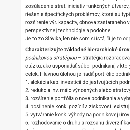
zosúladenie strat. iniciatív funkčných útvarov,
riešenie špecifických problémov, ktoré sú typ
rozšírenie výr. kapacity, obnova zastaraného v
perspektívnej technológie a podobne.
Je to zo Slávika, len nie som si istá, či je to
Charakterizujte základné hierarchické úrov
podnikovou stratégiou
– stratégia rozpracova
otázku, ako usporiadať súbor podnikaní, v ktor
celok. Hlavnou úlohou je riadiť portfólio podnik
1. alokácia kap. investícií do jestvujúcich pod
2. redukcia inv. málo výnosných alebo strato
3. rozšírenie portfólia o nové podnikania a vy
4. posilnenie konk. pozícií a ziskovosti existu
5. vytváranie konk. výhody na podnikovej úrov
6. rozhodovanie o druhu a rozsahu diverzifiká