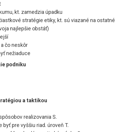
t
ýskumu, kt. zamedzia úpadku
iastkové stratégie etiky, kt. sú viazané na ostatné
voja najlepšie obstáť)
ejší
v a čo neskôr
byť nežiaduce
gie podniku
ratégiou a taktikou
o spôsobov realizovania S.
e byť pre vyššiu riad. úroveň T.