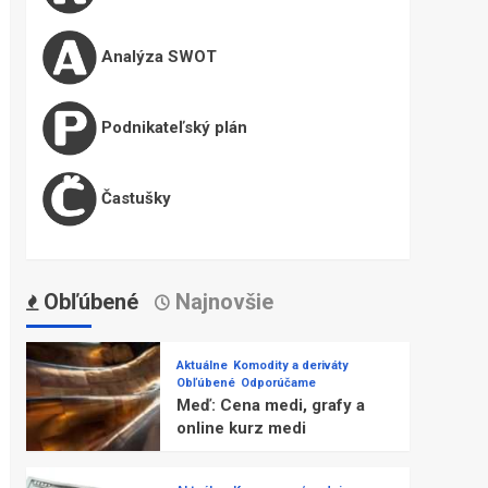
Analýza SWOT
Podnikateľský plán
Častušky
Obľúbené
Najnovšie
Aktuálne
Komodity a deriváty
Obľúbené
Odporúčame
Meď: Cena medi, grafy a
online kurz medi