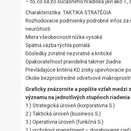
– to, čo sa zo súčasného hľadiska javí ako T.
Charakteristika: TAKTIKA STRATÉGIA
Rozhodovacie podmienky podrobné infos za st
neurčitosti
Miera všeobecnosti nízka vysoká
Spätná väzba rýchla pomalá
Dôsledky zvratné nezvratné a kritické
Opakovateľnosť pravidelná takmer žiadna
Prevládajúce kritéria KD zisky upevňovacie po
Okolie bezprostredné odvetvové makroprostr
Graficky znázornite a popíšte vzťah medzi s
významu na jednotlivých stupňoch riadenia
1.) Strategická úroveň (korporatívna S.)
2.) Taktická úroveň (business S.)
3.) Operatívna úroveň (funkčná S.)
1.) vrcholový manažment – dosahovanie cieľo