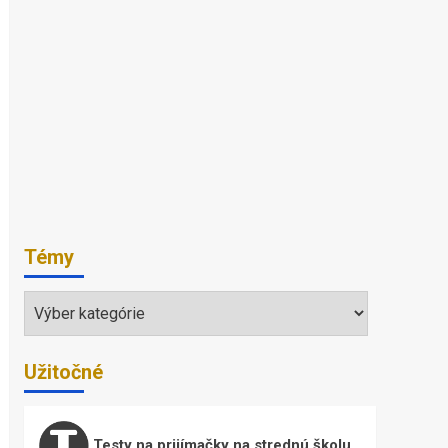
Témy
Témy
Užitočné
Testy na prijímačky na strednú školu