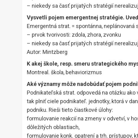
– niekedy sa časť prijatých stratégií nerealizu
Vysvetli pojem emergentnej stratégie. Uveď
Emergentná strat. = spontánna, neplánovaná s
– prvok tvorivosti: zdola, zhora, zvonku
– niekedy sa časť prijatých stratégií nerealizu
Autor: Mintzberg
K akej škole, resp. smeru strategického m
Montreal. škola, behaviorizmus
Aké významy môže nadobúdať pojem podnik
Podnikateľská strat. odpovedá na otázku ako v
tak plniť ciele podnikateľ. jednotky, ktorá v
podniku. Rieši tieto čiastkové úlohy:
formulovanie reakcií na zmeny v odvetví, v hos
dôležitých oblastiach,
formulovanie konk. opatrení a trh. prístupov, 