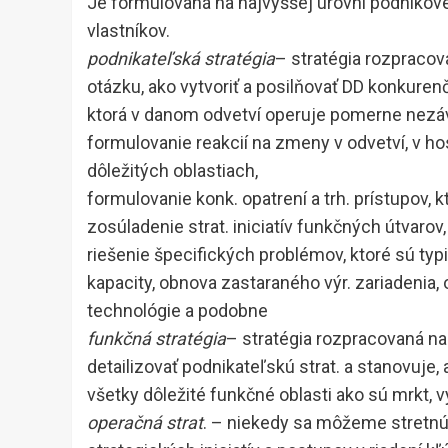
Je formulovaná na najvyššej úrovni podnikové
vlastníkov.
podnikateľská stratégia
– stratégia rozpracov
otázku, ako vytvoriť a posilňovať DD konkurenčn
ktorá v danom odvetví operuje pomerne nezávis
formulovanie reakcií na zmeny v odvetví, v hos
dôležitých oblastiach,
formulovanie konk. opatrení a trh. prístupov, 
zosúladenie strat. iniciatív funkčných útvarov,
riešenie špecifických problémov, ktoré sú typi
kapacity, obnova zastaraného výr. zariadenia,
technológie a podobne
funkčná stratégia
– stratégia rozpracovaná na
detailizovať podnikateľskú strat. a stanovuje,
všetky dôležité funkčné oblasti ako sú mrkt, v
operačná strat
. – niekedy sa môžeme stretnúť 