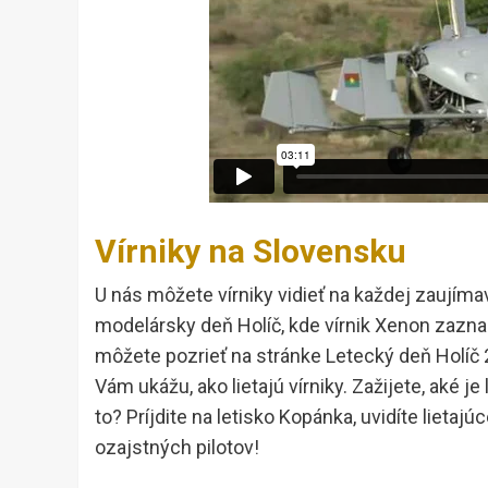
Vírniky na Slovensku
U nás môžete vírniky vidieť na každej zaujímave
modelársky deň Holíč, kde vírnik Xenon zazna
môžete pozrieť na stránke Letecký deň Holíč 
Vám ukážu, ako lietajú vírniky. Zažijete, aké je
to? Príjdite na letisko Kopánka, uvidíte lietaj
ozajstných pilotov!