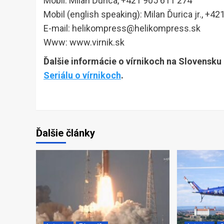
Mobil: Milan Ďurica, +421 905 611 274
Mobil (english speaking): Milan Ďurica jr., +4
E-mail: helikompress@helikompress.sk
Www: www.virnik.sk
Ďalšie informácie o vírnikoch na Slovensku
Seriálu o vírnikoch
.
Ďalšie články