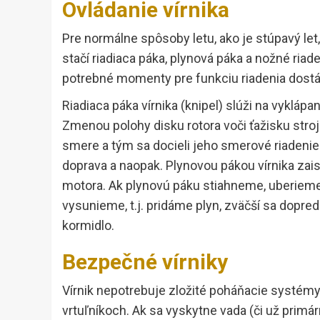
Ovládanie vírnika
Pre normálne spôsoby letu, ako je stúpavý let,
stačí riadiaca páka, plynová páka a nožné riad
potrebné momenty pre funkciu riadenia dostá
Riadiaca páka vírnika (knipel) slúži na vyklápa
Zmenou polohy disku rotora voči ťažisku stroj
smere a tým sa docieli jeho smerové riadenie. 
doprava a naopak. Plynovou pákou vírnika za
motora. Ak plynovú páku stiahneme, uberieme
vysunieme, t.j. pridáme plyn, zväčší sa dop
kormidlo.
Bezpečné vírniky
Vírnik nepotrebuje zložité poháňacie systémy
vrtuľníkoch. Ak sa vyskytne vada (či už primá