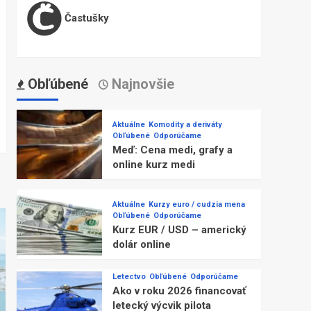
Častušky
Obľúbené
Najnovšie
Aktuálne
Komodity a deriváty
Obľúbené
Odporúčame
Meď: Cena medi, grafy a
online kurz medi
Aktuálne
Kurzy euro / cudzia mena
Obľúbené
Odporúčame
Kurz EUR / USD – americký
dolár online
Letectvo
Obľúbené
Odporúčame
Ako v roku 2026 financovať
letecký výcvik pilota