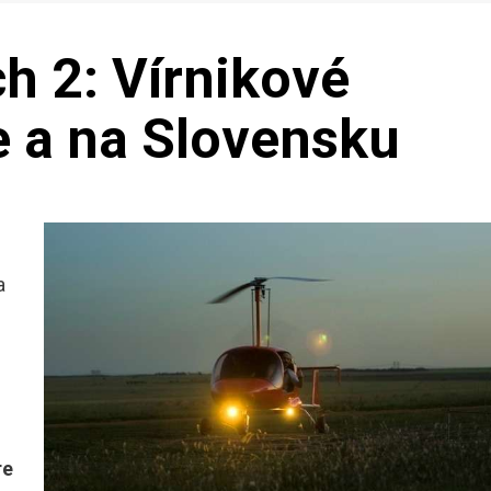
ch 2: Vírnikové
te a na Slovensku
a
re