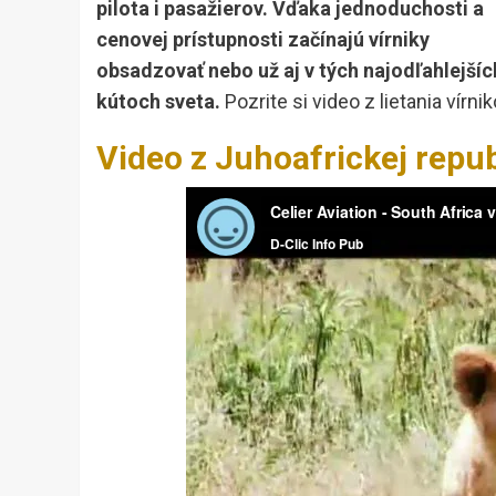
pilota i pasažierov. Vďaka jednoduchosti a
cenovej prístupnosti začínajú vírniky
obsadzovať nebo už aj v tých najodľahlejšíc
kútoch sveta.
Pozrite si video z lietania vírn
Video z Juhoafrickej repu