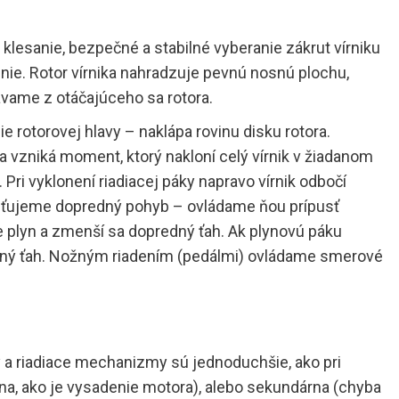
 klesanie, bezpečné a stabilné vyberanie zákrut vírniku
enie. Rotor vírnika nahradzuje pevnú nosnú plochu,
vame z otáčajúceho sa rotora.
nie rotorovej hlavy – naklápa rovinu disku rotora.
a vzniká moment, ktorý nakloní celý vírnik v žiadanom
Pri vyklonení riadiacej páky napravo vírnik odbočí
isťujeme dopredný pohyb – ovládame ňou prípusť
 plyn a zmenší sa dopredný ťah. Ak plynovú páku
redný ťah. Nožným riadením (pedálmi) ovládame smerové
 a riadiace mechanizmy sú jednoduchšie, ako pri
rna, ako je vysadenie motora), alebo sekundárna (chyba