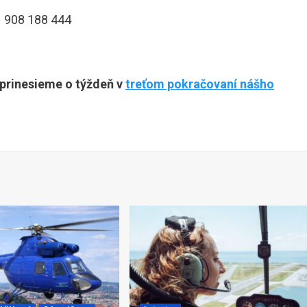
21 908 188 444
 prinesieme o týždeň v
treťom pokračovaní nášho