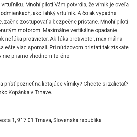
vrtuľníku. Mnohí piloti Vám potvrdia, že vírnik je oveľa
podmienkach, ako ľahký vrtuľník. A čo ak vypadne
e, začne zostupovať a bezpečne pristane. Mnohí piloti
 vypnutým motorom. Maximálne vertikálne opadanie
k nefúka protivietor. Ak fúka protivietor, maximálna
sa ešte viac spomalí. Pri núdzovom pristátí tak získate
 v nie priamo vhodnom teréne.
 prísť pozrieť na lietajúce vírniky? Chcete si zalietať?
tisko Kopánka v Trnave.
esta 1, 917 01 Trnava, Slovenská republika