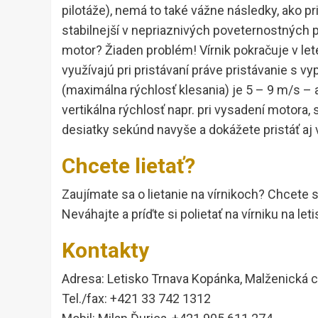
pilotáže), nemá to také vážne následky, ako pri 
stabilnejší v nepriaznivých poveternostných 
motor? Žiaden problém! Vírnik pokračuje v let
využívajú pri pristávaní práve pristávanie s
(maximálna rýchlosť klesania) je 5 – 9 m/s – a
vertikálna rýchlosť napr. pri vysadení motora, 
desiatky sekúnd navyše a dokážete pristáť aj
Chcete lietať?
Zaujímate sa o lietanie na vírnikoch? Chcete sa
Neváhajte a príďte si polietať na vírniku na le
Kontakty
Adresa: Letisko Trnava Kopánka, Malženická c
Tel./fax: +421 33 742 1312