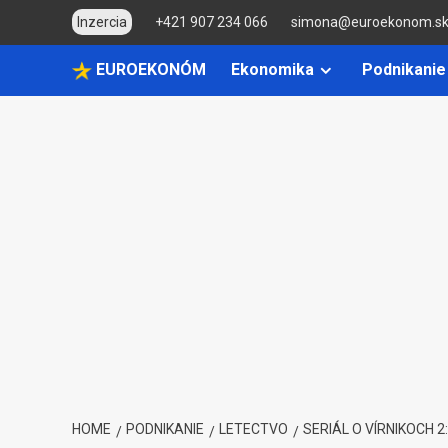
Skip
Inzercia
+421 907 234 066
simona@euroekonom.s
to
content
EUROEKONÓM
Ekonomika
Podnikanie
HOME
PODNIKANIE
LETECTVO
SERIÁL O VÍRNIKOCH 2