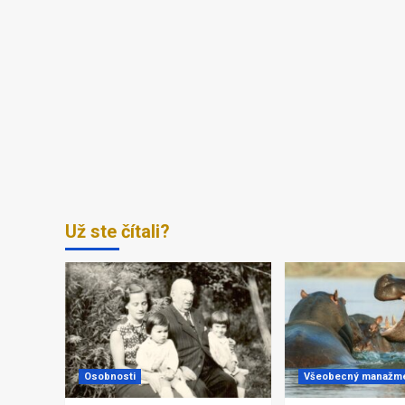
Už ste čítali?
Osobnosti
Všeobecný manažm