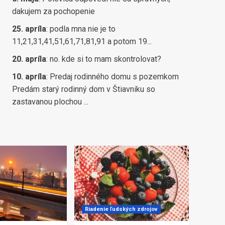
dakujem za pochopenie
25. apríla
:
podla mna nie je to
11,21,31,41,51,61,71,81,91 a potom 19...
20. apríla
:
no. kde si to mam skontrolovat?
10. apríla
:
Predaj rodinného domu s pozemkom
Predám starý rodinný dom v Štiavniku so
zastavanou plochou ...
Riadenie ľudských zdrojov