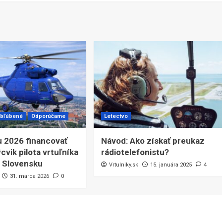
bľúbené
Odporúčame
Letectvo
u 2026 financovať
Návod: Ako získať preukaz
cvik pilota vrtuľníka
rádiotelefonistu?
 Slovensku
Vrtulniky.sk
15. januára 2025
4
31. marca 2026
0