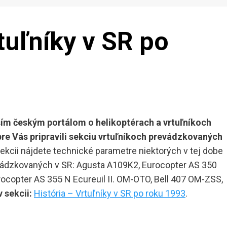
tuľníky v SR po
ším českým portálom o helikoptérach a vrtuľníkoch
re Vás pripravili sekciu vrtuľníkoch prevádzkovaných
ekcii nájdete technické parametre niektorých v tej dobe
vádzkovaných v SR: Agusta A109K2, Eurocopter AS 350
rocopter AS 355 N Ecureuil II. OM-OTO, Bell 407 OM-ZSS,
v sekcii:
História – Vrtuľníky v SR po roku 1993
.