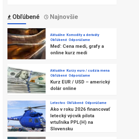
Obľúbené
Najnovšie
Aktuálne
Komodity a deriváty
Obľúbené
Odporúčame
Meď: Cena medi, grafy a
online kurz medi
Aktuálne
Kurzy euro / cudzia mena
Obľúbené
Odporúčame
Kurz EUR / USD – americký
dolár online
Letectvo
Obľúbené
Odporúčame
Ako v roku 2026 financovať
letecký výcvik pilota
vrtuľníka PPL(H) na
Slovensku