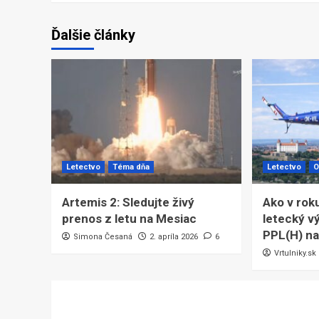
Ďalšie články
Letectvo
Téma dňa
Letectvo
O
Artemis 2: Sledujte živý
Ako v rok
prenos z letu na Mesiac
letecký vý
PPL(H) na
Simona Česaná
2. apríla 2026
6
Vrtulniky.sk