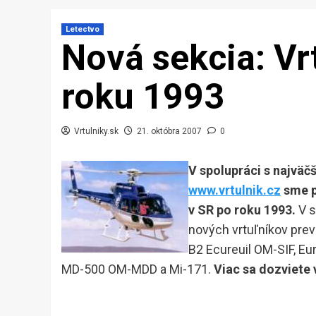
Letectvo
Nová sekcia: Vr
roku 1993
Vrtulniky.sk
21. októbra 2007
0
V spolupráci s najväč
www.vrtulnik.cz
sme p
v SR po roku 1993.
V s
nových vrtuľníkov pre
B2 Ecureuil OM-SIF, Eu
MD-500 OM-MDD a Mi-171.
Viac sa dozviete 