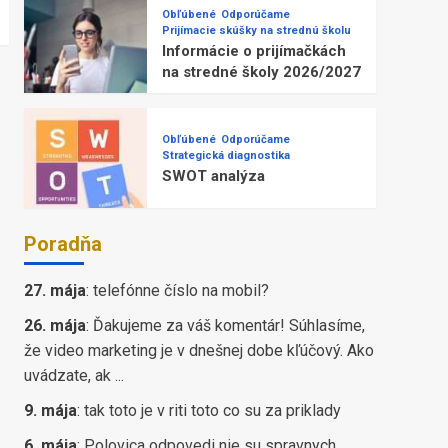
Obľúbené
Odporúčame
Prijímacie skúšky na strednú školu
Informácie o prijímačkách
na stredné školy 2026/2027
Obľúbené
Odporúčame
Strategická diagnostika
SWOT analýza
Poradňa
27. mája
:
telefónne číslo na mobil?
26. mája
:
Ďakujeme za váš komentár! Súhlasíme,
že video marketing je v dnešnej dobe kľúčový. Ako
uvádzate, ak ...
9. mája
:
tak toto je v riti toto co su za priklady
6. mája
:
Polovica odpovedi nie su spravnych,