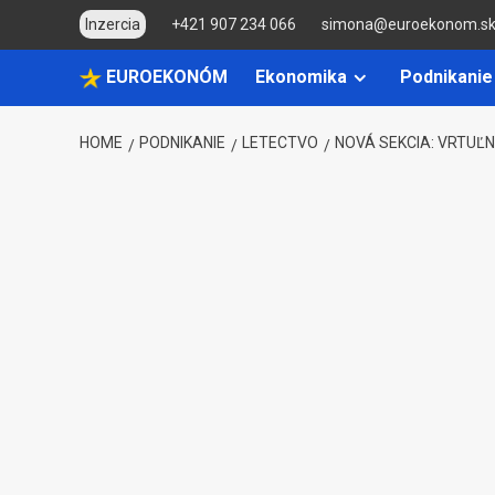
Skip
Inzercia
+421 907 234 066
simona@euroekonom.s
to
content
EUROEKONÓM
Ekonomika
Podnikanie
HOME
PODNIKANIE
LETECTVO
NOVÁ SEKCIA: VRTUĽN