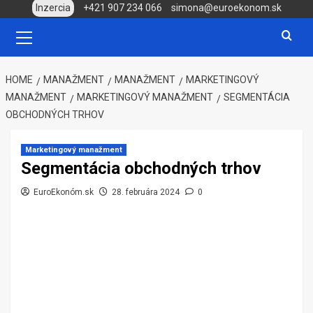
Skip
Inzercia
+421 907 234 066
simona@euroekonom.sk
to
Primary
Menu
content
HOME
MANAŽMENT
MANAŽMENT
MARKETINGOVÝ
MANAŽMENT
MARKETINGOVÝ MANAŽMENT
SEGMENTÁCIA
OBCHODNÝCH TRHOV
Marketingový manažment
Segmentácia obchodných trhov
EuroEkonóm.sk
28. februára 2024
0