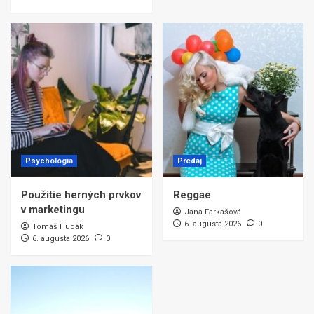
Psychológia
Predaj
Použitie herných prvkov
Reggae
v marketingu
Jana Farkašová
6. augusta 2026
0
Tomáš Hudák
6. augusta 2026
0