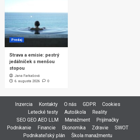
Predaj
Strava a emisie: pestrý
jedálniček s menšou
stopou
Jana Farkašová
6. augusta 2026
0
Inzercia
Kontakty
O nás
GDPR
Cookies
Letecké testy
Autoškola
Reality
SEO GEO AEO LLM
Manažment
Prijímačky
Podnikanie
Financie
Ekonomika
Zdravie
SWOT
Podnikateľský plán
Škola manažmentu