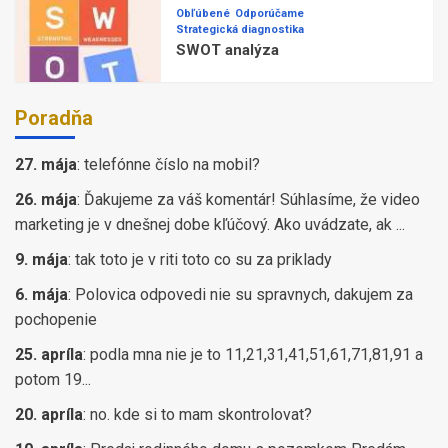
Obľúbené
Odporúčame
Strategická diagnostika
SWOT analýza
Poradňa
27. mája
:
telefónne číslo na mobil?
26. mája
:
Ďakujeme za váš komentár! Súhlasíme, že video
marketing je v dnešnej dobe kľúčový. Ako uvádzate, ak ...
9. mája
:
tak toto je v riti toto co su za priklady
6. mája
:
Polovica odpovedi nie su spravnych, dakujem za
pochopenie
25. apríla
:
podla mna nie je to 11,21,31,41,51,61,71,81,91 a
potom 19...
20. apríla
:
no. kde si to mam skontrolovat?