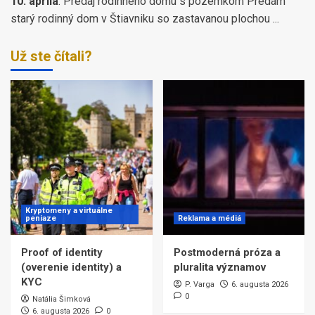
10. apríla
:
Predaj rodinného domu s pozemkom Predám
starý rodinný dom v Štiavniku so zastavanou plochou ...
Už ste čítali?
Kryptomeny a virtuálne
peniaze
Reklama a médiá
Proof of identity
Postmoderná próza a
(overenie identity) a
pluralita významov
KYC
P. Varga
6. augusta 2026
0
Natália Šimková
6. augusta 2026
0