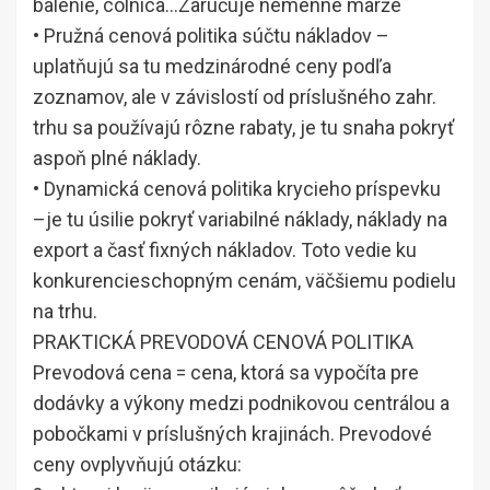
balenie, colnica…Zaručuje nemenné marže
• Pružná cenová politika súčtu nákladov –
uplatňujú sa tu medzinárodné ceny podľa
zoznamov, ale v závislostí od príslušného zahr.
trhu sa používajú rôzne rabaty, je tu snaha pokryť
aspoň plné náklady.
• Dynamická cenová politika krycieho príspevku
–je tu úsilie pokryť variabilné náklady, náklady na
export a časť fixných nákladov. Toto vedie ku
konkurencieschopným cenám, väčšiemu podielu
na trhu.
PRAKTICKÁ PREVODOVÁ CENOVÁ POLITIKA
Prevodová cena = cena, ktorá sa vypočíta pre
dodávky a výkony medzi podnikovou centrálou a
pobočkami v príslušných krajinách. Prevodové
ceny ovplyvňujú otázku: