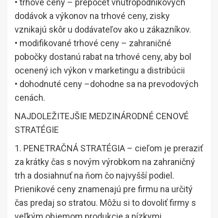
• trhové ceny – prepočet vnútropodnikových
dodávok a výkonov na trhové ceny, zisky
vznikajú skôr u dodávateľov ako u zákazníkov.
• modifikované trhové ceny – zahraničné
pobočky dostanú rabat na trhové ceny, aby bol
ocenený ich výkon v marketingu a distribúcii
• dohodnuté ceny –dohodne sa na prevodových
cenách.
NAJDOLEŽITEJŠIE MEDZINÁRODNÉ CENOVÉ
STRATÉGIE
1. PENETRAČNÁ STRATÉGIA – cieľom je preraziť
za krátky čas s novým výrobkom na zahraničný
trh a dosiahnuť na ňom čo najvyšší podiel.
Prienikové ceny znamenajú pre firmu na určitý
čas predaj so stratou. Môžu si to dovoliť firmy s
veľkým objemom produkcie a nízkymi