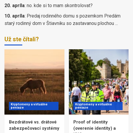
20. apríla
:
no. kde si to mam skontrolovat?
10. apríla
:
Predaj rodinného domu s pozemkom Predám
starý rodinný dom v Štiavniku so zastavanou plochou ...
Už ste čítali?
Kryptomeny a virtuálne
Kryptomeny a virtuálne
peniaze
peniaze
Bezdrátové vs. drátové
Proof of identity
zabezpečovací systémy
(overenie identity) a