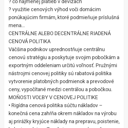
? čo najmenej platieb v devízach
? využitie cenových výhod voči domácim
ponúkajúcim firmám, ktoré podmieňuje príslušná
mena…
CENTRÁLNE ALEBO DECENTRÁLNE RIADENÁ
CENOVÁ POLITIKA
Väčšina podnikov uprednostňuje centrálnu
cenovú stratégiu a poskytuje svojim pobočkám a
exportným oddeleniam určitú voľnosť. Pružnými
nástrojmi cenovej politiky sú rabatová politika
vytvorenie platobných podmienok a prevodové
ceny, vypočítané medzi centrálou a pobočkou.
MOŇOSTI VOĽBY V CENOVEJ POLITIKE
• Rigídna cenová politika súčtu nákladov –
konečná cena zahŕňa okrem nákladov na výrobu
aj prirážky kryjúce náklady na prepravu, poistenie,