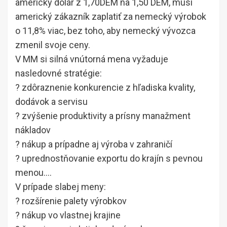
americký dolár z 1,70DEM na 1,50 DEM, musí
americký zákazník zaplatiť za nemecký výrobok
o 11,8% viac, bez toho, aby nemecký vývozca
zmenil svoje ceny.
V MM si silná vnútorná mena vyžaduje
nasledovné stratégie:
? zdôraznenie konkurencie z hľadiska kvality,
dodávok a servisu
? zvýšenie produktivity a prísny manažment
nákladov
? nákup a prípadne aj výroba v zahraničí
? uprednostňovanie exportu do krajín s pevnou
menou….
V prípade slabej meny:
? rozšírenie palety výrobkov
? nákup vo vlastnej krajine