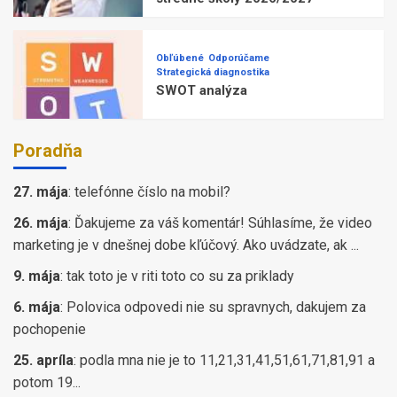
Obľúbené
Odporúčame
Strategická diagnostika
SWOT analýza
Poradňa
27. mája
:
telefónne číslo na mobil?
26. mája
:
Ďakujeme za váš komentár! Súhlasíme, že video
marketing je v dnešnej dobe kľúčový. Ako uvádzate, ak ...
9. mája
:
tak toto je v riti toto co su za priklady
6. mája
:
Polovica odpovedi nie su spravnych, dakujem za
pochopenie
25. apríla
:
podla mna nie je to 11,21,31,41,51,61,71,81,91 a
potom 19...