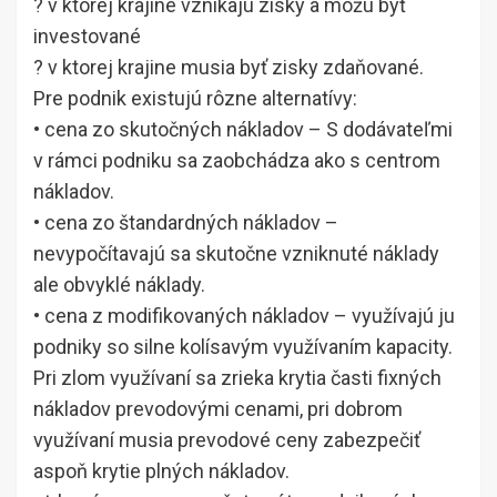
? v ktorej krajine vznikajú zisky a môžu byť
investované
? v ktorej krajine musia byť zisky zdaňované.
Pre podnik existujú rôzne alternatívy:
• cena zo skutočných nákladov – S dodávateľmi
v rámci podniku sa zaobchádza ako s centrom
nákladov.
• cena zo štandardných nákladov –
nevypočítavajú sa skutočne vzniknuté náklady
ale obvyklé náklady.
• cena z modifikovaných nákladov – využívajú ju
podniky so silne kolísavým využívaním kapacity.
Pri zlom využívaní sa zrieka krytia časti fixných
nákladov prevodovými cenami, pri dobrom
využívaní musia prevodové ceny zabezpečiť
aspoň krytie plných nákladov.