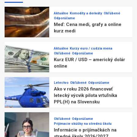
Aktuálne
Komodity a deriváty
Obľúbené
Odporúčame
Meď: Cena medi, grafy a online
kurz medi
Aktuálne
Kurzy euro / cudzia mena
Obľúbené
Odporúčame
Kurz EUR / USD – americký dolár
online
Letectvo
Obľúbené
Odporúčame
Ako v roku 2026 financovať
letecký výcvik pilota vrtuľníka
PPL(H) na Slovensku
Obľúbené
Odporúčame
Prijímacie skúšky na strednú školu
Informácie o prijímačkách na
stredné školy 2026/2027