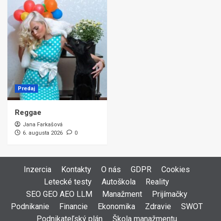
Predaj
Reggae
Jana Farkašová
6. augusta 2026
0
Inzercia
Kontakty
O nás
GDPR
Cookies
Letecké testy
Autoškola
Reality
SEO GEO AEO LLM
Manažment
Prijímačky
Podnikanie
Financie
Ekonomika
Zdravie
SWOT
Podnikateľský plán
Škola manažmentu