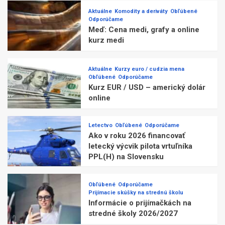
Aktuálne
Komodity a deriváty
Obľúbené
Odporúčame
Meď: Cena medi, grafy a online
kurz medi
Aktuálne
Kurzy euro / cudzia mena
Obľúbené
Odporúčame
Kurz EUR / USD – americký dolár
online
Letectvo
Obľúbené
Odporúčame
Ako v roku 2026 financovať
letecký výcvik pilota vrtuľníka
PPL(H) na Slovensku
Obľúbené
Odporúčame
Prijímacie skúšky na strednú školu
Informácie o prijímačkách na
stredné školy 2026/2027