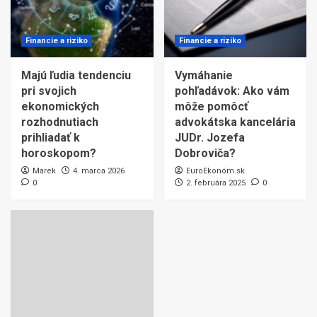
Financie a riziko
Financie a riziko
Majú ľudia tendenciu
Vymáhanie
pri svojich
pohľadávok: Ako vám
ekonomických
môže pomôcť
rozhodnutiach
advokátska kancelária
prihliadať k
JUDr. Jozefa
horoskopom?
Dobroviča?
Marek
4. marca 2026
EuroEkonóm.sk
0
2. februára 2025
0