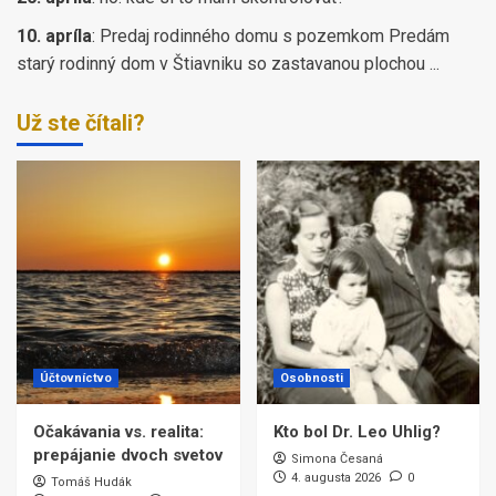
10. apríla
:
Predaj rodinného domu s pozemkom Predám
starý rodinný dom v Štiavniku so zastavanou plochou ...
Už ste čítali?
Účtovníctvo
Osobnosti
Očakávania vs. realita:
Kto bol Dr. Leo Uhlig?
prepájanie dvoch svetov
Simona Česaná
4. augusta 2026
0
Tomáš Hudák