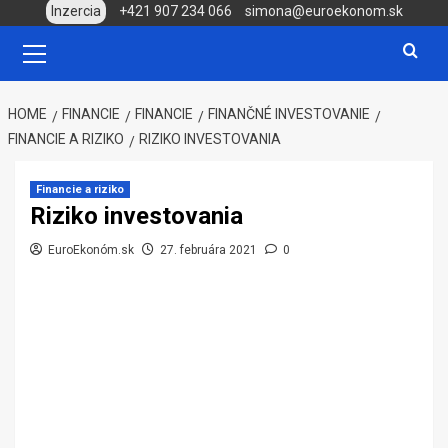
Skip
Inzercia
+421 907 234 066
simona@euroekonom.sk
to
Primary
Menu
content
HOME
FINANCIE
FINANCIE
FINANČNÉ INVESTOVANIE
FINANCIE A RIZIKO
RIZIKO INVESTOVANIA
Financie a riziko
Riziko investovania
EuroEkonóm.sk
27. februára 2021
0