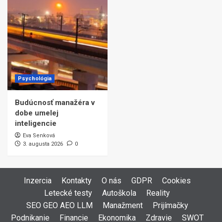
Psychológia
Budúcnosť manažéra v
dobe umelej
inteligencie
Eva Senková
3. augusta 2026
0
Inzercia
Kontakty
O nás
GDPR
Cookies
Letecké testy
Autoškola
Reality
SEO GEO AEO LLM
Manažment
Prijímačky
Podnikanie
Financie
Ekonomika
Zdravie
SWOT