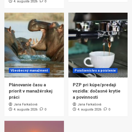
4. augusta 2026
0
Všeobecný manažment
Poisťovníctvo a poistenie
Plánovanie času a
PZP pri kúpe/predaji
priorít v manažérskej
vozidla: dočasné krytie
práci
a povinnosti
Jana Farkašová
Jana Farkašová
4. augusta 2026
0
4. augusta 2026
0