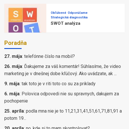
Obľúbené
Odporúčame
Strategická diagnostika
SWOT analýza
Poradňa
27. mája
:
telefónne číslo na mobil?
26. mája
:
Ďakujeme za váš komentár! Súhlasíme, že video
marketing je v dnešnej dobe kľúčový. Ako uvádzate, ak ...
9. mája
:
tak toto je v riti toto co su za priklady
6. mája
:
Polovica odpovedi nie su spravnych, dakujem za
pochopenie
25. apríla
:
podla mna nie je to 11,21,31,41,51,61,71,81,91 a
potom 19...
20. apríla
:
no. kde si to mam skontrolovat?