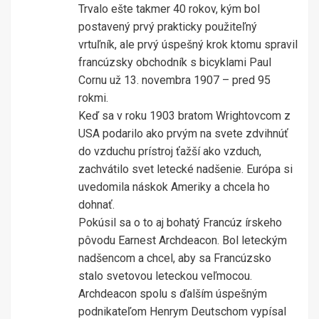
Trvalo ešte takmer 40 rokov, kým bol
postavený prvý prakticky použiteľný
vrtuľník, ale prvý úspešný krok ktomu spravil
francúzsky obchodník s bicyklami Paul
Cornu už 13. novembra 1907 – pred 95
rokmi.
Keď sa v roku 1903 bratom Wrightovcom z
USA podarilo ako prvým na svete zdvihnúť
do vzduchu prístroj ťažší ako vzduch,
zachvátilo svet letecké nadšenie. Európa si
uvedomila náskok Ameriky a chcela ho
dohnať.
Pokúsil sa o to aj bohatý Francúz írskeho
pôvodu Earnest Archdeacon. Bol leteckým
nadšencom a chcel, aby sa Francúzsko
stalo svetovou leteckou veľmocou.
Archdeacon spolu s ďalším úspešným
podnikateľom Henrym Deutschom vypísal