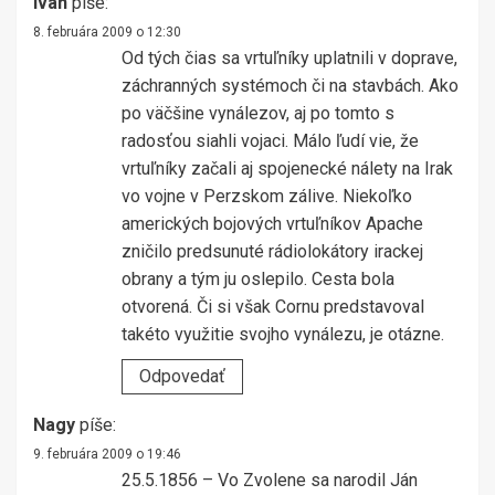
Ivan
píše:
8. februára 2009 o 12:30
Od tých čias sa vrtuľníky uplatnili v doprave,
záchranných systémoch či na stavbách. Ako
po väčšine vynálezov, aj po tomto s
radosťou siahli vojaci. Málo ľudí vie, že
vrtuľníky začali aj spojenecké nálety na Irak
vo vojne v Perzskom zálive. Niekoľko
amerických bojových vrtuľníkov Apache
zničilo predsunuté rádiolokátory irackej
obrany a tým ju oslepilo. Cesta bola
otvorená. Či si však Cornu predstavoval
takéto využitie svojho vynálezu, je otázne.
Odpovedať
Nagy
píše:
9. februára 2009 o 19:46
25.5.1856 – Vo Zvolene sa narodil Ján