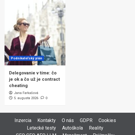
Podnikateľský plán
Delegovanie v tíme: čo
je ok a čo už je contract
cheating
Jana Farkašová
5. augusta 2026
0
Inzercia
Kontakty
O nás
GDPR
Cookies
Letecké testy
Autoškola
Reality