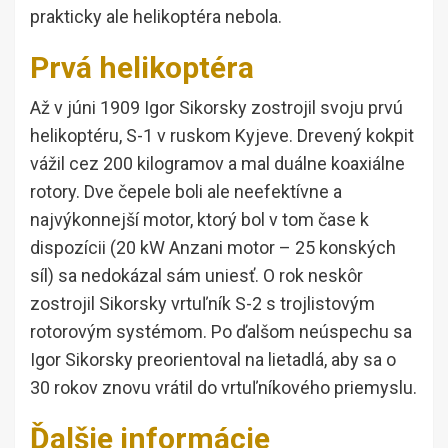
prakticky ale helikoptéra nebola.
Prvá helikoptéra
Až v júni 1909 Igor Sikorsky zostrojil svoju prvú
helikoptéru, S-1 v ruskom Kyjeve. Drevený kokpit
vážil cez 200 kilogramov a mal duálne koaxiálne
rotory. Dve čepele boli ale neefektívne a
najvýkonnejší motor, ktorý bol v tom čase k
dispozícii (20 kW Anzani motor – 25 konských
síl) sa nedokázal sám uniesť. O rok neskôr
zostrojil Sikorsky vrtuľník S-2 s trojlistovým
rotorovým systémom. Po ďalšom neúspechu sa
Igor Sikorsky preorientoval na lietadlá, aby sa o
30 rokov znovu vrátil do vrtuľníkového priemyslu.
Ďalšie informácie