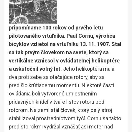
pripomíname 100 rokov od prvého letu
pilotovaného vrtuľníka. Paul Cornu, výrobca
bicyklov vzlietol na vrtuľníku 13. 11. 1907. Stal
sa tak prvým človekom na svete, ktorý sa
vertikálne vzniesol v ovládateľnej helikoptére
a uskutočnil voľný let.
Jeho helikoptéra mala
dva proti sebe sa otáčajúce rotory, aby sa
predišlo krútiacemu momentu. Niektoré časti
ovládania boli vytvorené umiestnením
prídavných krídel v tvare listov rotoru pod
rotorom. Na zemi stál človek, ktorý celý stroj
stabilizoval prostredníctvom tyčí. Cornu sa takto
pred sto rokmi vydržal vznášať asi meter nad