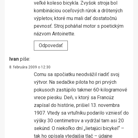
veľké koleso bicykla. Zvyšok stroja bol
kombináciou oceľových rúrok a drôtených
výpletov, ktoré mu mali dať dostatočnú
pevnosť. Stroj poháňal motor s poetickým
názvom Antoinette.
Odpovedať
Ivan
píše:
8. februára 2009 o 12:30
Cornu sa spočiatku neodvážil riadiť svoj
výtvor. Na sedačke pilota ho pri prvých
pokusoch zastúpilo takmer 60-kilogramové
vrece piesku. Deň, v ktorý sa Francúz
zapísal do histórie, prišiel 13. novembra
1907. Vtedy sa vrtuľníku podarilo vzniesť do
výšky 30 centimetrov a vydržal tam asi 20
sekúnd. O niekoľko dní „lietajúci bicykel“ –
tak ho opísala vtedajšia tlač – údajne