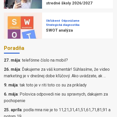
stredné školy 2026/2027
Obľúbené
Odporúčame
Strategická diagnostika
SWOT analýza
Poradňa
27. mája
:
telefónne číslo na mobil?
26. mája
:
Ďakujeme za váš komentár! Súhlasíme, že video
marketing je v dnešnej dobe kľúčový. Ako uvádzate, ak ...
9. mája
:
tak toto je v riti toto co su za priklady
6. mája
:
Polovica odpovedi nie su spravnych, dakujem za
pochopenie
25. apríla
:
podla mna nie je to 11,21,31,41,51,61,71,81,91 a
potom 19...