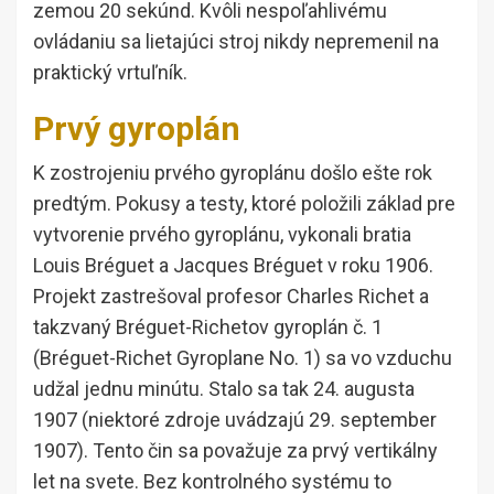
zemou 20 sekúnd. Kvôli nespoľahlivému
ovládaniu sa lietajúci stroj nikdy nepremenil na
praktický vrtuľník.
Prvý gyroplán
K zostrojeniu prvého gyroplánu došlo ešte rok
predtým. Pokusy a testy, ktoré položili základ pre
vytvorenie prvého gyroplánu, vykonali bratia
Louis Bréguet a Jacques Bréguet v roku 1906.
Projekt zastrešoval profesor Charles Richet a
takzvaný Bréguet-Richetov gyroplán č. 1
(Bréguet-Richet Gyroplane No. 1) sa vo vzduchu
udžal jednu minútu. Stalo sa tak 24. augusta
1907 (niektoré zdroje uvádzajú 29. september
1907). Tento čin sa považuje za prvý vertikálny
let na svete. Bez kontrolného systému to