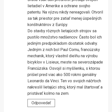
lietadiel v Amerike a ochrane svojho
patentu. Na výzvu nikdy nereagovali. Otvoril
sa tak priestor pre zatiaľ menej úspešných
konštruktérov z Európy.
Do stavby rôznych lietajúcich strojov sa
pustilo množstvo nadšencov. Často bol ich
jediným predpokladom dostatok odvahy.
Jedným z nich bol Paul Cornu, francúzsky
mechanik, ktorý vlastnil dielňu na výrobu
bicyklov v Lisieux, meste na severozápade
Francúzska. Osvojil si myšlienku, s ktorou
prišiel pred viac ako 500 rokmi geniálny
Leonardo da Vinci. Ten vo svojich náčrtoch
nakreslil lietajúci stroj, ktorý mal štartovať a
pristávať kolmo na zem.
Odpovedať