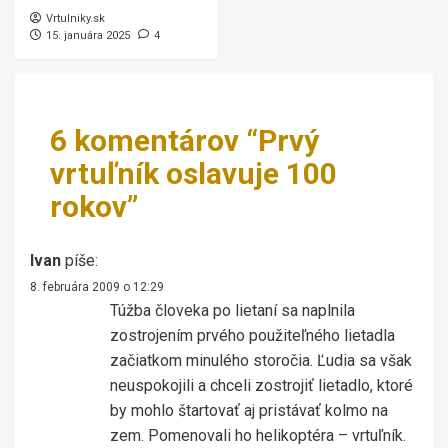
Vrtulniky.sk
15. januára 2025
4
6 komentárov “
Prvý
vrtuľník oslavuje 100
rokov
”
Ivan
píše:
8. februára 2009 o 12:29
Túžba človeka po lietaní sa naplnila
zostrojením prvého použiteľného lietadla
začiatkom minulého storočia. Ľudia sa však
neuspokojili a chceli zostrojiť lietadlo, ktoré
by mohlo štartovať aj pristávať kolmo na
zem. Pomenovali ho helikoptéra – vrtuľník.