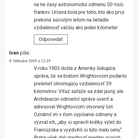
na tie časy astronomickú odmenu 50-tisíc
frankov. Určená bola pre toho, kto ako prvý
prekoná súvislým letom na lietadle
vzdialenosť väčšiu ako jeden kilometer.
Odpovedať
Ivan
píše:
8. februára 2009 o 12:29
V roku 1905 došla z Ameriky šokujúca
správa, že sa bratom Wrightovcom podarilo
preletieť ohromujúcu vzdialenosť 39
kilometrov. Víťaz súťaže sa zdal jasný, ale
Archdeacon odmietol správe uveriť a
adresoval Wrightovcom otvorený list.
Oznámil im v ňom vypísanie odmeny a
vyzval ich, „aby si spravili krátky výlet do
Francúzska a vyzdvihli si túto malú cenu“.
Bratia však dali prednosť predaju svojich