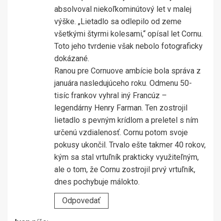
absolvoval niekoľkominútový let v malej
výške. „Lietadlo sa odlepilo od zeme
všetkými štyrmi kolesami,“ opísal let Cornu.
Toto jeho tvrdenie však nebolo fotograficky
dokázané.
Ranou pre Cornuove ambície bola správa z
januára nasledujúceho roku. Odmenu 50-
tisíc frankov vyhral iný Francúz –
legendárny Henry Farman. Ten zostrojil
lietadlo s pevným krídlom a preletel s ním
určenú vzdialenosť. Cornu potom svoje
pokusy ukončil. Trvalo ešte takmer 40 rokov,
kým sa stal vrtuľník prakticky využiteľným,
ale o tom, že Cornu zostrojil prvý vrtuľník,
dnes pochybuje málokto.
Odpovedať