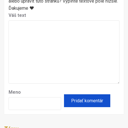
alebo upraviť túto stránku? Vyplňte textové pole nižšie.
Ďakujeme ♥
Váš text
Meno