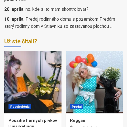
20. apríla
:
no. kde si to mam skontrolovat?
10. apríla
:
Predaj rodinného domu s pozemkom Predám
starý rodinný dom v Štiavniku so zastavanou plochou ...
Už ste čítali?
Psychológia
Predaj
Použitie herných prvkov
Reggae
v marketingu