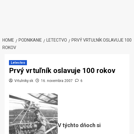
HOME
PODNIKANIE
LETECTVO
PRVÝ VRTUĽNÍK OSLAVUJE 100
ROKOV
Letectvo
Prvý vrtuľník oslavuje 100 rokov
Vrtulniky.sk
16. novembra 2007
6
V týchto dňoch si