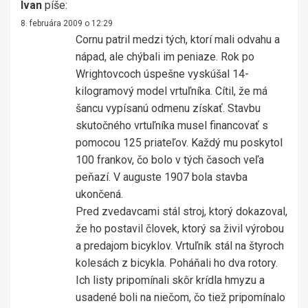
Ivan
píše:
8. februára 2009 o 12:29
Cornu patril medzi tých, ktorí mali odvahu a
nápad, ale chýbali im peniaze. Rok po
Wrightovcoch úspešne vyskúšal 14-
kilogramový model vrtuľníka. Cítil, že má
šancu vypísanú odmenu získať. Stavbu
skutočného vrtuľníka musel financovať s
pomocou 125 priateľov. Každý mu poskytol
100 frankov, čo bolo v tých časoch veľa
peňazí. V auguste 1907 bola stavba
ukončená.
Pred zvedavcami stál stroj, ktorý dokazoval,
že ho postavil človek, ktorý sa živil výrobou
a predajom bicyklov. Vrtuľník stál na štyroch
kolesách z bicykla. Poháňali ho dva rotory.
Ich listy pripomínali skôr krídla hmyzu a
usadené boli na niečom, čo tiež pripomínalo