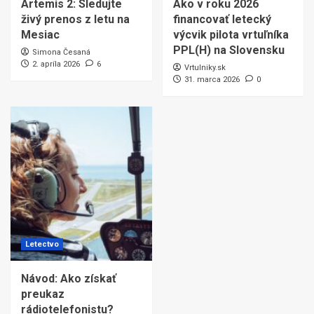
Artemis 2: Sledujte
Ako v roku 2026
živý prenos z letu na
financovať letecký
Mesiac
výcvik pilota vrtuľníka
PPL(H) na Slovensku
Simona Česaná
2. apríla 2026
6
Vrtulniky.sk
31. marca 2026
0
Letectvo
Návod: Ako získať
preukaz
rádiotelefonistu?