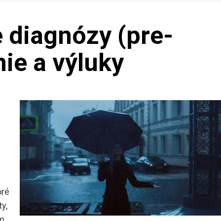
 diagnózy (pre-
nie a výluky
oré
y,
om