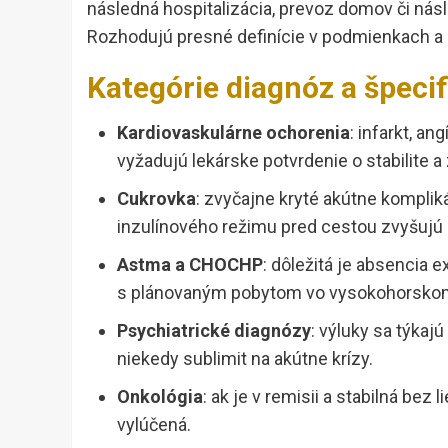
následná hospitalizácia, prevoz domov či nás
Rozhodujú presné definície v podmienkach a s
Kategórie diagnóz a špecif
Kardiovaskulárne ochorenia
: infarkt, an
vyžadujú lekárske potvrdenie o stabilite a 
Cukrovka
: zvyčajne kryté akútne komplik
inzulínového režimu pred cestou zvyšujú r
Astma a CHOCHP
: dôležitá je absencia e
s plánovaným pobytom vo vysokohorskom
Psychiatrické diagnózy
: výluky sa týkaj
niekedy sublimit na akútne krízy.
Onkológia
: ak je v remisii a stabilná bez 
vylúčená.