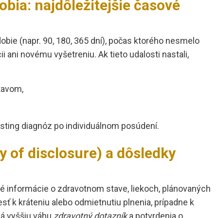
obia: najdôležitejšie časové
bie (napr. 90, 180, 365 dní), počas ktorého nesmelo
ii ani novému vyšetreniu. Ak tieto udalosti nastali,
tavom,
xisting diagnóz po individuálnom posúdení.
 of disclosure) a dôsledky
né informácie o zdravotnom stave, liekoch, plánovaných
sť k kráteniu alebo odmietnutiu plnenia, prípadne k
má vyššiu váhu
zdravotný dotazník
a potvrdenia o