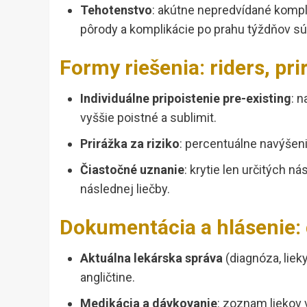
Tehotenstvo
: akútne nepredvídané kompl
pôrody a komplikácie po prahu týždňov sú
Formy riešenia: riders, pri
Individuálne pripoistenie pre-existing
: 
vyššie poistné a sublimit.
Prirážka za riziko
: percentuálne navýšen
Čiastočné uznanie
: krytie len určitých ná
následnej liečby.
Dokumentácia a hlásenie: č
Aktuálna lekárska správa
(diagnóza, liek
angličtine.
Medikácia a dávkovanie
: zoznam liekov 