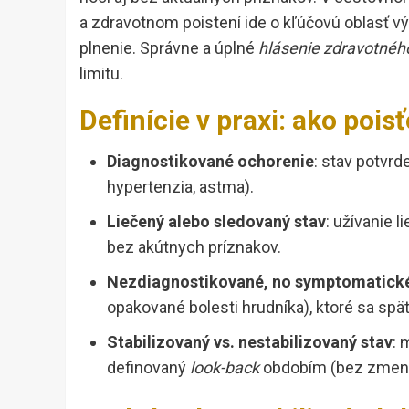
a zdravotnom poistení ide o kľúčovú oblasť výl
plnenie. Správne a úplné
hlásenie zdravotnéh
limitu.
Definície v praxi: ako pois
Diagnostikované ochorenie
: stav potvrd
hypertenzia, astma).
Liečený alebo sledovaný stav
: užívanie 
bez akútnych príznakov.
Nezdiagnostikované, no symptomatick
opakované bolesti hrudníka), ktoré sa spä
Stabilizovaný vs. nestabilizovaný stav
: 
definovaný
look-back
obdobím (bez zmeny l