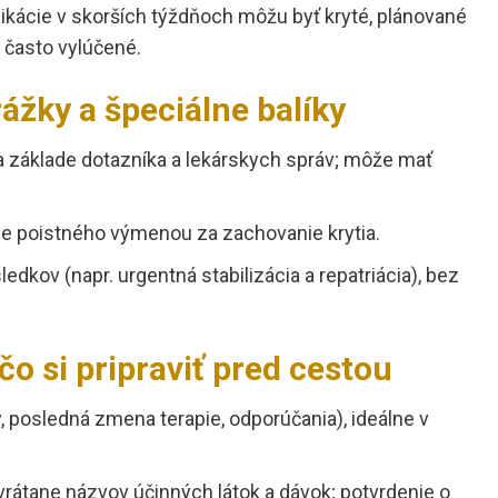
ikácie v skorších týždňoch môžu byť kryté, plánované
 často vylúčené.
rážky a špeciálne balíky
na základe dotazníka a lekárskych správ; môže mať
ie poistného výmenou za zachovanie krytia.
sledkov (napr. urgentná stabilizácia a repatriácia), bez
o si pripraviť pred cestou
y, posledná zmena terapie, odporúčania), ideálne v
vrátane názvov účinných látok a dávok; potvrdenie o