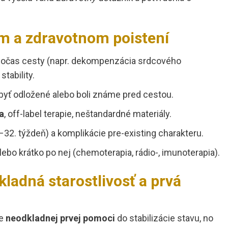
m a zdravotnom poistení
očas cesty (napr. dekompenzácia srdcového
tability.
 byť odložené alebo boli známe pred cestou.
a
, off-label terapie, neštandardné materiály.
–32. týždeň) a komplikácie pre-existing charakteru.
alebo krátko po nej (chemoterapia, rádio-, imunoterapia).
kladná starostlivosť a prvá
ie
neodkladnej prvej pomoci
do stabilizácie stavu, no