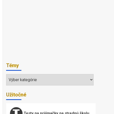
Témy
Témy
Užitočné
Testy na prijímačky na strednú školu