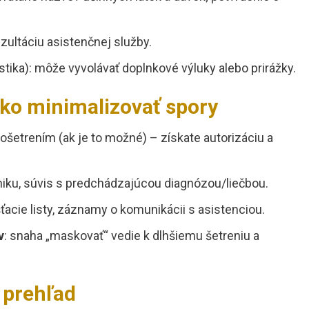
zultáciu asistenčnej služby.
stika): môže vyvolávať doplnkové výluky alebo prirážky.
ako minimalizovať spory
ošetrením (ak je to možné) – získate autorizáciu a
zniku, súvis s predchádzajúcou diagnózou/liečbou.
šťacie listy, záznamy o komunikácii s asistenciou.
v
: snaha „maskovať“ vedie k dlhšiemu šetreniu a
y prehľad