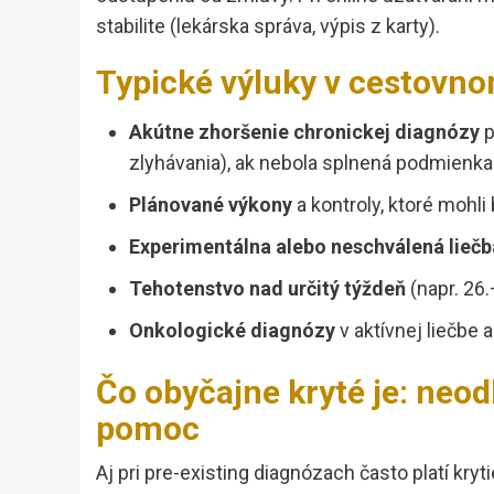
stabilite (lekárska správa, výpis z karty).
Typické výluky v cestovno
Akútne zhoršenie chronickej diagnózy
p
zlyhávania), ak nebola splnená podmienka s
Plánované výkony
a kontroly, ktoré mohli
Experimentálna alebo neschválená liečb
Tehotenstvo nad určitý týždeň
(napr. 26.
Onkologické diagnózy
v aktívnej liečbe 
Čo obyčajne kryté je: neod
pomoc
Aj pri pre-existing diagnózach často platí kryt