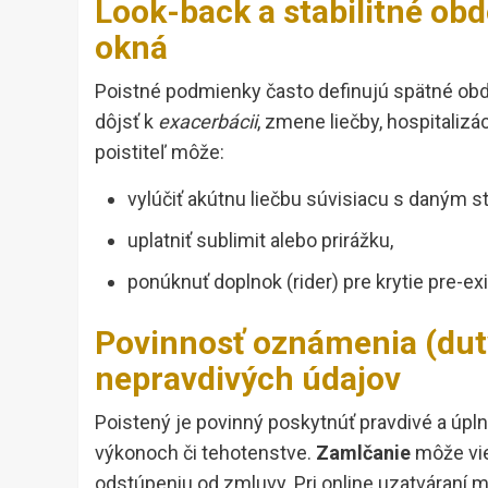
Look-back a stabilitné obd
okná
Poistné podmienky často definujú spätné obdo
dôjsť k
exacerbácii
, zmene liečby, hospitalizác
poistiteľ môže:
vylúčiť akútnu liečbu súvisiacu s daným s
uplatniť sublimit alebo prirážku,
ponúknuť doplnok (rider) pre krytie pre-e
Povinnosť oznámenia (duty
nepravdivých údajov
Poistený je povinný poskytnúť pravdivé a úpl
výkonoch či tehotenstve.
Zamlčanie
môže vie
odstúpeniu od zmluvy. Pri online uzatváraní 