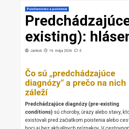
Poisťovníctvo a poistenie
Predchádzajúce
existing): hláse
Jankoš
16. mája 2026
0
Čo sú „predchádzajúce
diagnózy“ a prečo na nich
záleží
Predchádzajúce diagnózy (pre-existing
conditions)
sú choroby, úrazy alebo stavy, kt
existovali pred začiatkom poistenia alebo cest
hoci aj bez aktuálnych príznakov. V cestovn