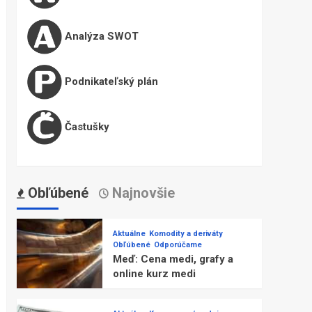
Analýza SWOT
Podnikateľský plán
Častušky
Obľúbené
Najnovšie
Aktuálne
Komodity a deriváty
Obľúbené
Odporúčame
Meď: Cena medi, grafy a
online kurz medi