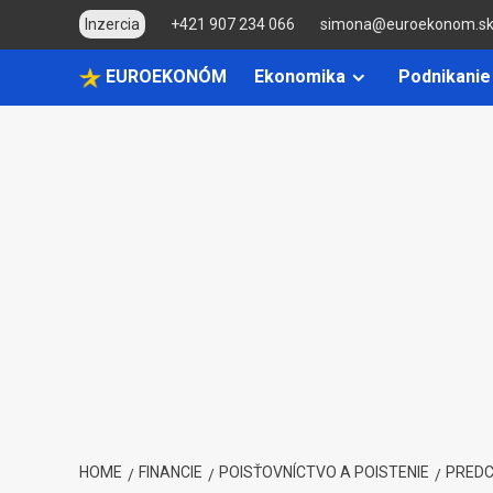
Skip
Inzercia
+421 907 234 066
simona@euroekonom.s
to
content
EUROEKONÓM
Ekonomika
Podnikanie
HOME
FINANCIE
POISŤOVNÍCTVO A POISTENIE
PREDC