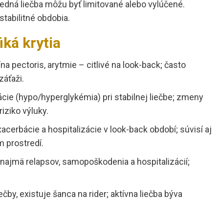
ledná liečba môžu byť limitované alebo vylúčené.
tabilitné obdobia.
iká krytia
gína pectoris, arytmie – citlivé na look-back; často
záťaži.
ácie (hypo/hyperglykémia) pri stabilnej liečbe; zmeny
iziko výluky.
xacerbácie a hospitalizácie v look-back období; súvisí aj
 prostredí.
ú najmä relapsov, samopoškodenia a hospitalizácií;
liečby, existuje šanca na rider; aktívna liečba býva