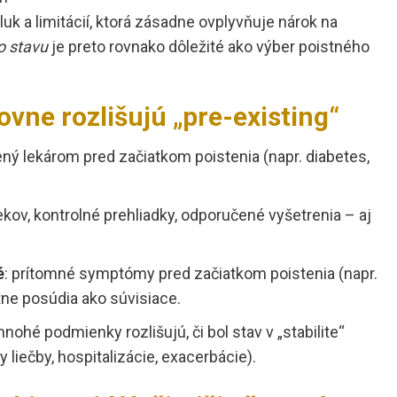
uk a limitácií, ktorá zásadne ovplyvňuje nárok na
o stavu
je preto rovnako dôležité ako výber poistného
ťovne rozlišujú „pre-existing“
ený lekárom pred začiatkom poistenia (napr. diabetes,
liekov, kontrolné prehliadky, odporučené vyšetrenia – aj
é
: prítomné symptómy pred začiatkom poistenia (napr.
tne posúdia ako súvisiace.
mnohé podmienky rozlišujú, či bol stav v „stabilite“
iečby, hospitalizácie, exacerbácie).