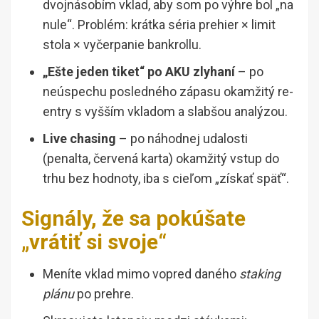
dvojnásobím vklad, aby som po výhre bol „na
nule“. Problém: krátka séria prehier × limit
stola × vyčerpanie bankrollu.
„Ešte jeden tiket“ po AKU zlyhaní
– po
neúspechu posledného zápasu okamžitý re-
entry s vyšším vkladom a slabšou analýzou.
Live chasing
– po náhodnej udalosti
(penalta, červená karta) okamžitý vstup do
trhu bez hodnoty, iba s cieľom „získať späť“.
Signály, že sa pokúšate
„vrátiť si svoje“
Meníte vklad mimo vopred daného
staking
plánu
po prehre.