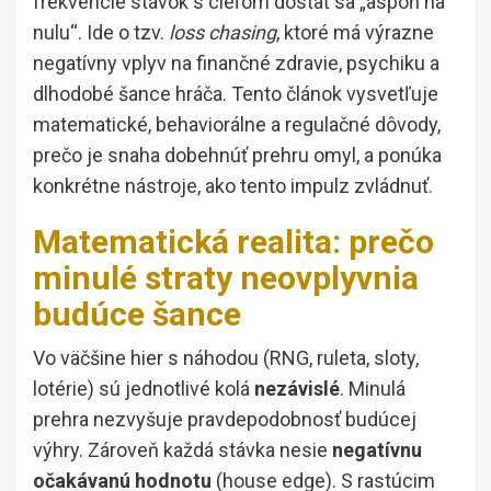
frekvencie stávok s cieľom dostať sa „aspoň na
nulu“. Ide o tzv.
loss chasing
, ktoré má výrazne
negatívny vplyv na finančné zdravie, psychiku a
dlhodobé šance hráča. Tento článok vysvetľuje
matematické, behaviorálne a regulačné dôvody,
prečo je snaha dobehnúť prehru omyl, a ponúka
konkrétne nástroje, ako tento impulz zvládnuť.
Matematická realita: prečo
minulé straty neovplyvnia
budúce šance
Vo väčšine hier s náhodou (RNG, ruleta, sloty,
lotérie) sú jednotlivé kolá
nezávislé
. Minulá
prehra nezvyšuje pravdepodobnosť budúcej
výhry. Zároveň každá stávka nesie
negatívnu
očakávanú hodnotu
(house edge). S rastúcim