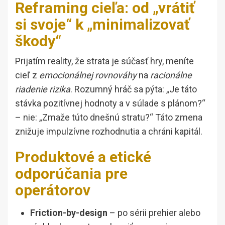
Reframing cieľa: od „vrátiť
si svoje“ k „minimalizovať
škody“
Prijatím reality, že strata je súčasť hry, meníte
cieľ z
emocionálnej rovnováhy
na
racionálne
riadenie rizika
. Rozumný hráč sa pýta: „Je táto
stávka pozitívnej hodnoty a v súlade s plánom?“
– nie: „Zmaže túto dnešnú stratu?“ Táto zmena
znižuje impulzívne rozhodnutia a chráni kapitál.
Produktové a etické
odporúčania pre
operátorov
Friction-by-design
– po sérii prehier alebo