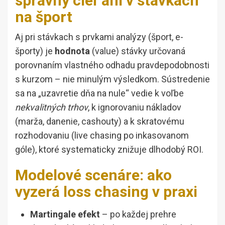
správny cieľ ani v stávkach
na šport
Aj pri stávkach s prvkami analýzy (šport, e-
športy) je
hodnota
(value) stávky určovaná
porovnaním vlastného odhadu pravdepodobnosti
s kurzom – nie minulým výsledkom. Sústredenie
sa na „uzavretie dňa na nule“ vedie k voľbe
nekvalitných trhov
, k ignorovaniu nákladov
(marža, danenie, cashouty) a k skratovému
rozhodovaniu (live chasing po inkasovanom
góle), ktoré systematicky znižuje dlhodobý ROI.
Modelové scenáre: ako
vyzerá loss chasing v praxi
Martingale efekt
– po každej prehre