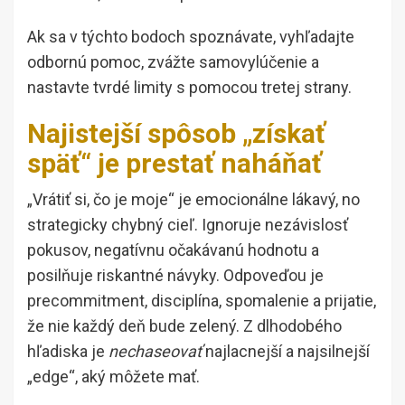
Ak sa v týchto bodoch spoznávate, vyhľadajte
odbornú pomoc, zvážte samovylúčenie a
nastavte tvrdé limity s pomocou tretej strany.
Najistejší spôsob „získať
späť“ je prestať naháňať
„Vrátiť si, čo je moje“ je emocionálne lákavý, no
strategicky chybný cieľ. Ignoruje nezávislosť
pokusov, negatívnu očakávanú hodnotu a
posilňuje riskantné návyky. Odpoveďou je
precommitment, disciplína, spomalenie a prijatie,
že nie každý deň bude zelený. Z dlhodobého
hľadiska je
nechaseovať
najlacnejší a najsilnejší
„edge“, aký môžete mať.