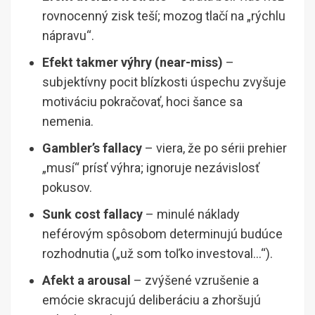
rovnocenný zisk teší; mozog tlačí na „rýchlu
nápravu“.
Efekt takmer výhry (near-miss)
–
subjektívny pocit blízkosti úspechu zvyšuje
motiváciu pokračovať, hoci šance sa
nemenia.
Gambler’s fallacy
– viera, že po sérii prehier
„musí“ prísť výhra; ignoruje nezávislosť
pokusov.
Sunk cost fallacy
– minulé náklady
neférovým spôsobom determinujú budúce
rozhodnutia („už som toľko investoval…“).
Afekt a arousal
– zvýšené vzrušenie a
emócie skracujú deliberáciu a zhoršujú