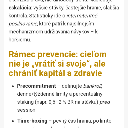
eskalácia
: vyššie stávky, častejšie hranie, slabšia
kontrola. Statisticky ide o
intermitentné
posilňovanie
, ktoré patrí k najsilnejším
mechanizmom udržiavania návykov – k
horšiemu.
Rámec prevencie: cieľom
nie je „vrátiť si svoje“, ale
chrániť kapitál a zdravie
Precommitment
– definujte
bankroll
,
denné/týždenné limity a percentuálny
staking (napr. 0,5–2 % BR na stávku)
pred
session.
Time-boxing
– pevný čas hrania; po limte