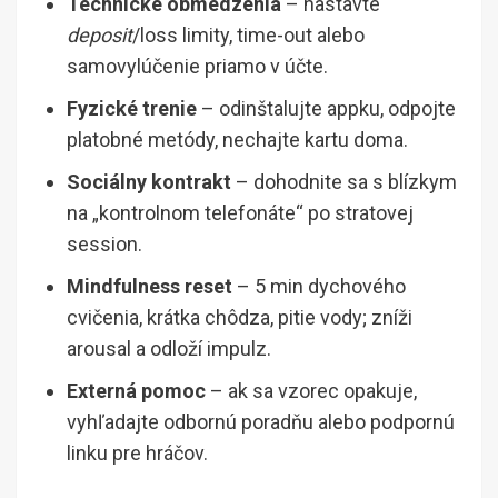
Technické obmedzenia
– nastavte
deposit
/loss limity, time-out alebo
samovylúčenie priamo v účte.
Fyzické trenie
– odinštalujte appku, odpojte
platobné metódy, nechajte kartu doma.
Sociálny kontrakt
– dohodnite sa s blízkym
na „kontrolnom telefonáte“ po stratovej
session.
Mindfulness reset
– 5 min dychového
cvičenia, krátka chôdza, pitie vody; zníži
arousal a odloží impulz.
Externá pomoc
– ak sa vzorec opakuje,
vyhľadajte odbornú poradňu alebo podpornú
linku pre hráčov.