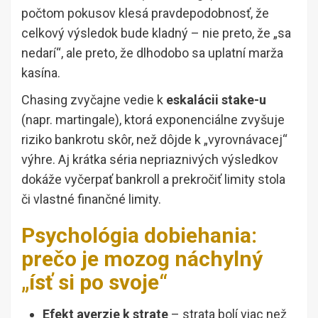
počtom pokusov klesá pravdepodobnosť, že
celkový výsledok bude kladný – nie preto, že „sa
nedarí“, ale preto, že dlhodobo sa uplatní marža
kasína.
Chasing zvyčajne vedie k
eskalácii stake-u
(napr. martingale), ktorá exponenciálne zvyšuje
riziko bankrotu skôr, než dôjde k „vyrovnávacej“
výhre. Aj krátka séria nepriaznivých výsledkov
dokáže vyčerpať bankroll a prekročiť limity stola
či vlastné finančné limity.
Psychológia dobiehania:
prečo je mozog náchylný
„ísť si po svoje“
Efekt averzie k strate
– strata bolí viac než