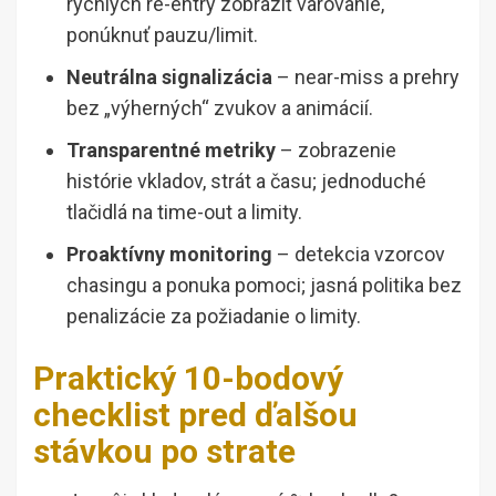
rýchlych re-entry zobraziť varovanie,
ponúknuť pauzu/limit.
Neutrálna signalizácia
– near-miss a prehry
bez „výherných“ zvukov a animácií.
Transparentné metriky
– zobrazenie
histórie vkladov, strát a času; jednoduché
tlačidlá na time-out a limity.
Proaktívny monitoring
– detekcia vzorcov
chasingu a ponuka pomoci; jasná politika bez
penalizácie za požiadanie o limity.
Praktický 10-bodový
checklist pred ďalšou
stávkou po strate