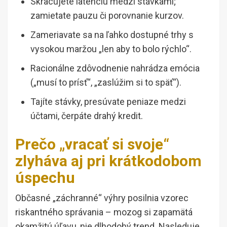
Skracujete latenciu medzi stávkami;
zamietate pauzu či porovnanie kurzov.
Zameriavate sa na ľahko dostupné trhy s
vysokou maržou „len aby to bolo rýchlo“.
Racionálne zdôvodnenie nahrádza emócia
(„musí to prísť“, „zaslúžim si to späť“).
Tajíte stávky, presúvate peniaze medzi
účtami, čerpáte drahý kredit.
Prečo „vracať si svoje“
zlyháva aj pri krátkodobom
úspechu
Občasné „záchranné“ výhry posilnia vzorec
riskantného správania – mozog si zapamätá
okamžitú úľavu, nie dlhodobý trend. Nasleduje