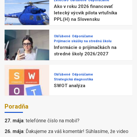
Letectvo
Obľúbené
Odporúčame
Ako v roku 2026 financovať
letecký výcvik pilota vrtuľníka
PPL(H) na Slovensku
Obľúbené
Odporúčame
Prijímacie skúšky na strednú školu
Informácie o prijímačkách na
stredné školy 2026/2027
Obľúbené
Odporúčame
Strategická diagnostika
SWOT analýza
Poradňa
27. mája
:
telefónne číslo na mobil?
26. mája
:
Ďakujeme za váš komentár! Súhlasíme, že video