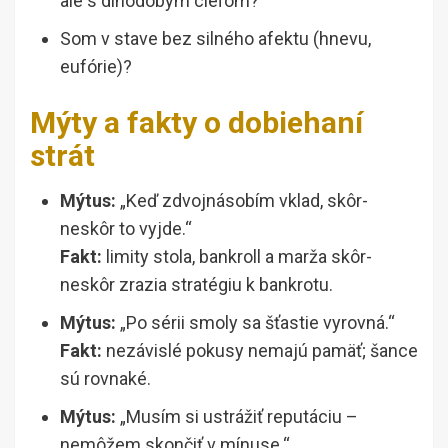
ale s dlhodobým cieľom?
Som v stave bez silného afektu (hnevu,
eufórie)?
Mýty a fakty o dobiehaní
strát
Mýtus:
„Keď zdvojnásobím vklad, skôr-
neskôr to vyjde.“
Fakt:
limity stola, bankroll a marža skôr-
neskôr zrazia stratégiu k bankrotu.
Mýtus:
„Po sérii smoly sa šťastie vyrovná.“
Fakt:
nezávislé pokusy nemajú pamäť; šance
sú rovnaké.
Mýtus:
„Musím si ustrážiť reputáciu –
nemôžem skončiť v mínuse.“