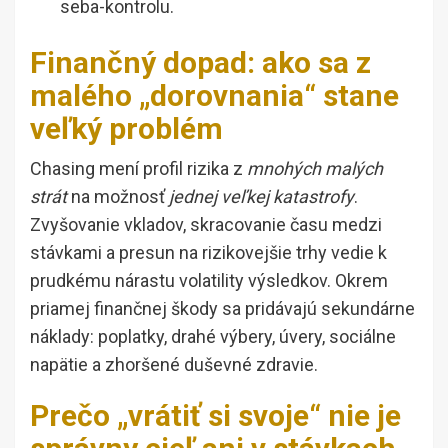
seba-kontrolu.
Finančný dopad: ako sa z
malého „dorovnania“ stane
veľký problém
Chasing mení profil rizika z
mnohých malých
strát
na možnosť
jednej veľkej katastrofy
.
Zvyšovanie vkladov, skracovanie času medzi
stávkami a presun na rizikovejšie trhy vedie k
prudkému nárastu volatility výsledkov. Okrem
priamej finančnej škody sa pridávajú sekundárne
náklady: poplatky, drahé výbery, úvery, sociálne
napätie a zhoršené duševné zdravie.
Prečo „vrátiť si svoje“ nie je