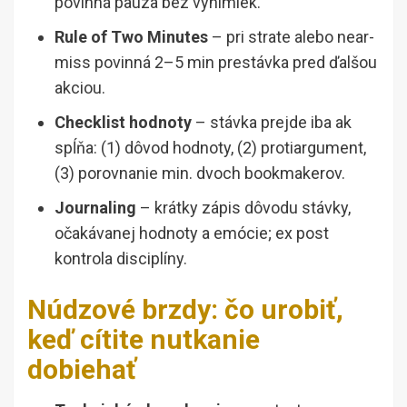
povinná pauza bez výnimiek.
Rule of Two Minutes
– pri strate alebo near-
miss povinná 2–5 min prestávka pred ďalšou
akciou.
Checklist hodnoty
– stávka prejde iba ak
spĺňa: (1) dôvod hodnoty, (2) protiargument,
(3) porovnanie min. dvoch bookmakerov.
Journaling
– krátky zápis dôvodu stávky,
očakávanej hodnoty a emócie; ex post
kontrola disciplíny.
Núdzové brzdy: čo urobiť,
keď cítite nutkanie
dobiehať