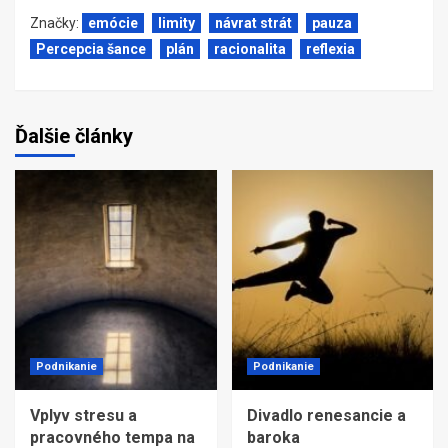
Značky:
emócie
limity
návrat strát
pauza
Percepcia šance
plán
racionalita
reflexia
Ďalšie články
Podnikanie
Podnikanie
Vplyv stresu a
Divadlo renesancie a
pracovného tempa na
baroka