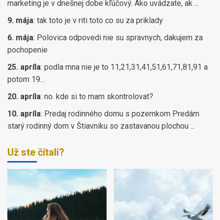
marketing je v dnešnej dobe kľúčový. Ako uvádzate, ak ...
9. mája
:
tak toto je v riti toto co su za priklady
6. mája
:
Polovica odpovedi nie su spravnych, dakujem za
pochopenie
25. apríla
:
podla mna nie je to 11,21,31,41,51,61,71,81,91 a
potom 19...
20. apríla
:
no. kde si to mam skontrolovat?
10. apríla
:
Predaj rodinného domu s pozemkom Predám
starý rodinný dom v Štiavniku so zastavanou plochou ...
Už ste čítali?