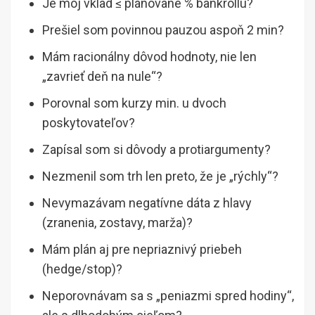
Je môj vklad ≤ plánované % bankrollu?
Prešiel som povinnou pauzou aspoň 2 min?
Mám racionálny dôvod hodnoty, nie len
„zavrieť deň na nule“?
Porovnal som kurzy min. u dvoch
poskytovateľov?
Zapísal som si dôvody a protiargumenty?
Nezmenil som trh len preto, že je „rýchly“?
Nevymazávam negatívne dáta z hlavy
(zranenia, zostavy, marža)?
Mám plán aj pre nepriaznivý priebeh
(hedge/stop)?
Neporovnávam sa s „peniazmi spred hodiny“,