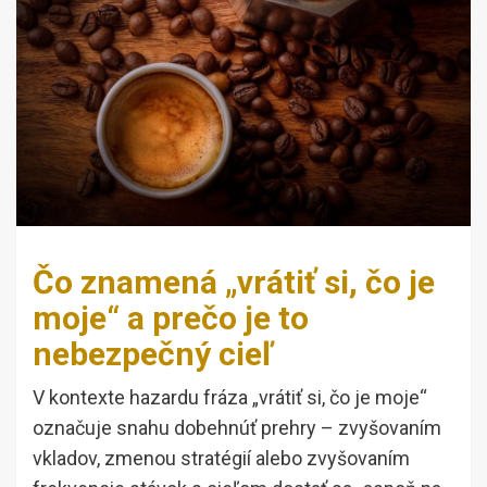
Čo znamená „vrátiť si, čo je
moje“ a prečo je to
nebezpečný cieľ
V kontexte hazardu fráza „vrátiť si, čo je moje“
označuje snahu dobehnúť prehry – zvyšovaním
vkladov, zmenou stratégií alebo zvyšovaním