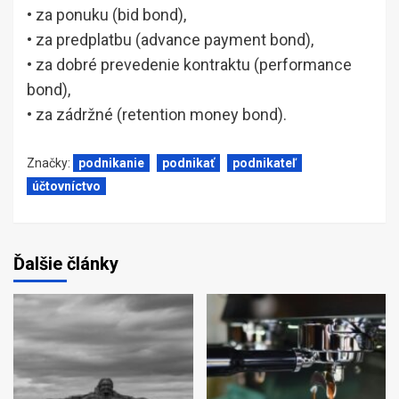
• za ponuku (bid bond),
• za predplatbu (advance payment bond),
• za dobré prevedenie kontraktu (performance
bond),
• za zádržné (retention money bond).
Značky:
podnikanie
podnikať
podnikateľ
účtovníctvo
Ďalšie články