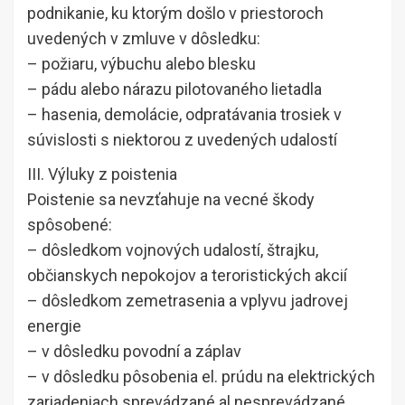
podnikanie, ku ktorým došlo v priestoroch
uvedených v zmluve v dôsledku:
– požiaru, výbuchu alebo blesku
– pádu alebo nárazu pilotovaného lietadla
– hasenia, demolácie, odpratávania trosiek v
súvislosti s niektorou z uvedených udalostí
III. Výluky z poistenia
Poistenie sa nevzťahuje na vecné škody
spôsobené:
– dôsledkom vojnových udalostí, štrajku,
občianskych nepokojov a teroristických akcií
– dôsledkom zemetrasenia a vplyvu jadrovej
energie
– v dôsledku povodní a záplav
– v dôsledku pôsobenia el. prúdu na elektrických
zariadeniach sprevádzané al.nesprevádzané