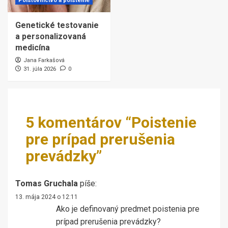
Poisťovníctvo a poistenie
Genetické testovanie
a personalizovaná
medicína
Jana Farkašová
31. júla 2026
0
5 komentárov “
Poistenie
pre prípad prerušenia
prevádzky
”
Tomas Gruchala
píše:
13. mája 2024 o 12:11
Ako je definovaný predmet poistenia pre
prípad prerušenia prevádzky?