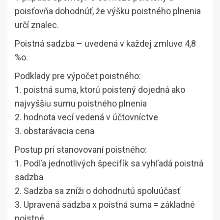
poisťovňa dohodnúť, že výšku poistného plnenia
určí znalec.
Poistná sadzba – uvedená v každej zmluve 4,8
%o.
Podklady pre výpočet poistného:
1. poistná suma, ktorú poistený dojedná ako
najvyššiu sumu poistného plnenia
2. hodnota vecí vedená v účtovníctve
3. obstarávacia cena
Postup pri stanovovaní poistného:
1. Podľa jednotlivých špecifík sa vyhľadá poistná
sadzba
2. Sadzba sa zníži o dohodnutú spoluúčasť
3. Upravená sadzba x poistná suma = základné
poistné