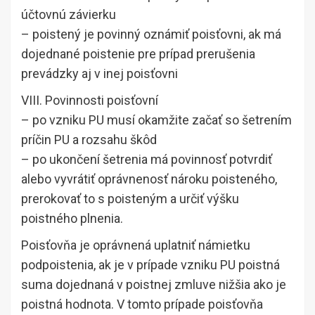
účtovnú závierku
– poistený je povinný oznámiť poisťovni, ak má
dojednané poistenie pre prípad prerušenia
prevádzky aj v inej poisťovni
VIII. Povinnosti poisťovní
– po vzniku PU musí okamžite začať so šetrením
príčin PU a rozsahu škôd
– po ukončení šetrenia má povinnosť potvrdiť
alebo vyvrátiť oprávnenosť nároku poisteného,
prerokovať to s poisteným a určiť výšku
poistného plnenia.
Poisťovňa je oprávnená uplatniť námietku
podpoistenia, ak je v prípade vzniku PU poistná
suma dojednaná v poistnej zmluve nižšia ako je
poistná hodnota. V tomto prípade poisťovňa