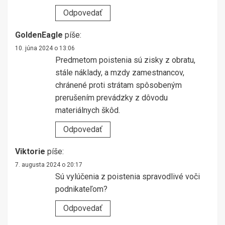
Odpovedať
GoldenEagle
píše:
10. júna 2024 o 13:06
Predmetom poistenia sú zisky z obratu,
stále náklady, a mzdy zamestnancov,
chránené proti strátam spôsobeným
prerušením prevádzky z dôvodu
materiálnych škôd.
Odpovedať
Viktorie
píše:
7. augusta 2024 o 20:17
Sú vylúčenia z poistenia spravodlivé voči
podnikateľom?
Odpovedať