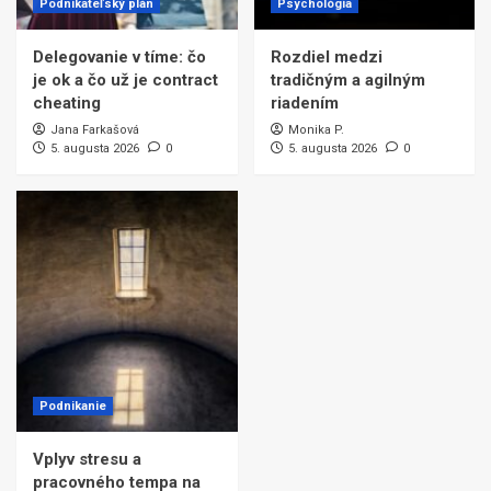
Podnikateľský plán
Psychológia
Delegovanie v tíme: čo
Rozdiel medzi
je ok a čo už je contract
tradičným a agilným
cheating
riadením
Jana Farkašová
Monika P.
5. augusta 2026
0
5. augusta 2026
0
Podnikanie
Vplyv stresu a
pracovného tempa na