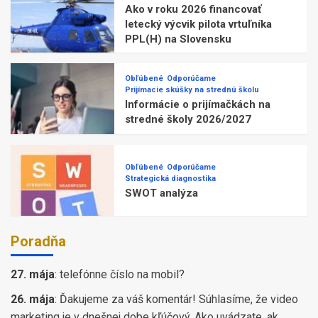
Ako v roku 2026 financovať
letecký výcvik pilota vrtuľníka
PPL(H) na Slovensku
Obľúbené
Odporúčame
Prijímacie skúšky na strednú školu
Informácie o prijímačkách na
stredné školy 2026/2027
Obľúbené
Odporúčame
Strategická diagnostika
SWOT analýza
Poradňa
27. mája
:
telefónne číslo na mobil?
26. mája
:
Ďakujeme za váš komentár! Súhlasíme, že video
marketing je v dnešnej dobe kľúčový. Ako uvádzate, ak ...