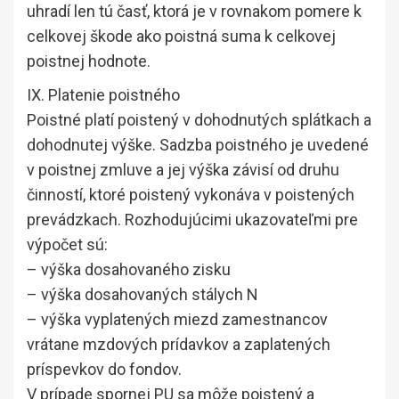
uhradí len tú časť, ktorá je v rovnakom pomere k
celkovej škode ako poistná suma k celkovej
poistnej hodnote.
IX. Platenie poistného
Poistné platí poistený v dohodnutých splátkach a
dohodnutej výške. Sadzba poistného je uvedené
v poistnej zmluve a jej výška závisí od druhu
činností, ktoré poistený vykonáva v poistených
prevádzkach. Rozhodujúcimi ukazovateľmi pre
výpočet sú:
– výška dosahovaného zisku
– výška dosahovaných stálych N
– výška vyplatených miezd zamestnancov
vrátane mzdových prídavkov a zaplatených
príspevkov do fondov.
V prípade spornej PU sa môže poistený a