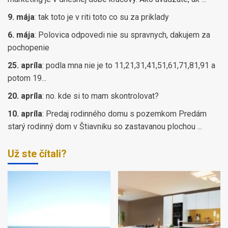
9. mája
:
tak toto je v riti toto co su za priklady
6. mája
:
Polovica odpovedi nie su spravnych, dakujem za
pochopenie
25. apríla
:
podla mna nie je to 11,21,31,41,51,61,71,81,91 a
potom 19...
20. apríla
:
no. kde si to mam skontrolovat?
10. apríla
:
Predaj rodinného domu s pozemkom Predám
starý rodinný dom v Štiavniku so zastavanou plochou ...
Už ste čítali?