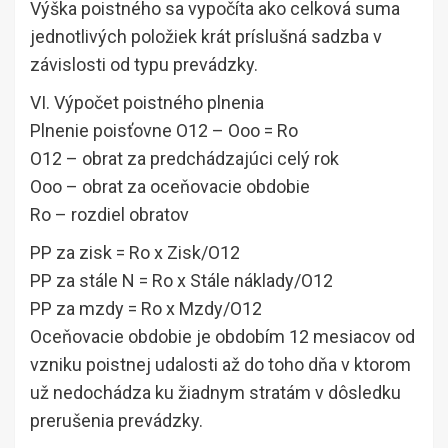
Výška poistného sa vypočíta ako celková suma
jednotlivých položiek krát príslušná sadzba v
závislosti od typu prevádzky.
VI. Výpočet poistného plnenia
Plnenie poisťovne O12 – Ooo = Ro
O12 – obrat za predchádzajúci celý rok
Ooo – obrat za oceňovacie obdobie
Ro – rozdiel obratov
PP za zisk = Ro x Zisk/O12
PP za stále N = Ro x Stále náklady/O12
PP za mzdy = Ro x Mzdy/O12
Oceňovacie obdobie je obdobím 12 mesiacov od
vzniku poistnej udalosti až do toho dňa v ktorom
už nedochádza ku žiadnym stratám v dôsledku
prerušenia prevádzky.