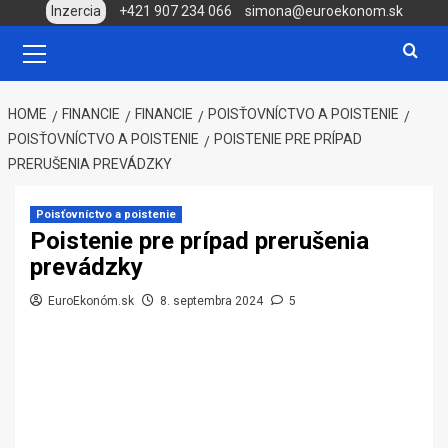
Skip
Inzercia
+421 907 234 066
simona@euroekonom.sk
to
Primary
Menu
content
HOME
FINANCIE
FINANCIE
POISŤOVNÍCTVO A POISTENIE
POISŤOVNÍCTVO A POISTENIE
POISTENIE PRE PRÍPAD
PRERUŠENIA PREVÁDZKY
Poisťovníctvo a poistenie
Poistenie pre prípad prerušenia
prevádzky
EuroEkonóm.sk
8. septembra 2024
5