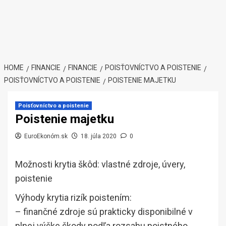
HOME
FINANCIE
FINANCIE
POISŤOVNÍCTVO A POISTENIE
POISŤOVNÍCTVO A POISTENIE
POISTENIE MAJETKU
Poisťovníctvo a poistenie
Poistenie majetku
EuroEkonóm.sk
18. júla 2020
0
Možnosti krytia škôd: vlastné zdroje, úvery,
poistenie
Výhody krytia rizík poistením:
– finančné zdroje sú prakticky disponibilné v
plnej výške škody podľa rozsahu poistného