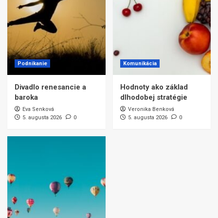
Podnikanie
Komunikácia
Divadlo renesancie a
Hodnoty ako základ
baroka
dlhodobej stratégie
Eva Senková
Veronika Benková
5. augusta 2026
0
5. augusta 2026
0