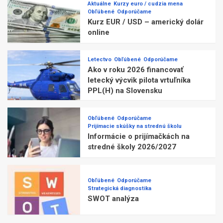
Aktuálne
Kurzy euro / cudzia mena
Obľúbené
Odporúčame
Kurz EUR / USD – americký dolár
online
Letectvo
Obľúbené
Odporúčame
Ako v roku 2026 financovať
letecký výcvik pilota vrtuľníka
PPL(H) na Slovensku
Obľúbené
Odporúčame
Prijímacie skúšky na strednú školu
Informácie o prijímačkách na
stredné školy 2026/2027
Obľúbené
Odporúčame
Strategická diagnostika
SWOT analýza