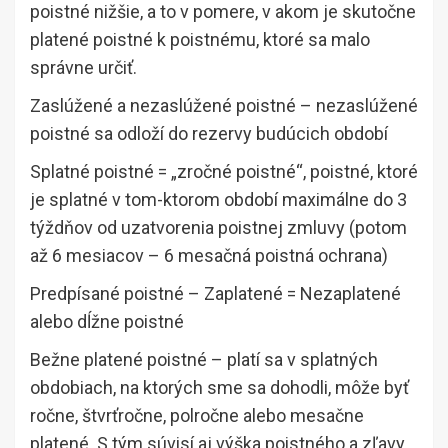
poistné nižšie, a to v pomere, v akom je skutočne
platené poistné k poistnému, ktoré sa malo
správne určiť.
Zaslúžené a nezaslúžené poistné – nezaslúžené
poistné sa odloží do rezervy budúcich období
Splatné poistné = „zročné poistné“, poistné, ktoré
je splatné v tom-ktorom období maximálne do 3
týždňov od uzatvorenia poistnej zmluvy (potom
až 6 mesiacov – 6 mesačná poistná ochrana)
Predpísané poistné – Zaplatené = Nezaplatené
alebo dĺžne poistné
Bežne platené poistné – platí sa v splatných
obdobiach, na ktorých sme sa dohodli, môže byť
ročne, štvrťročne, polročne alebo mesačne
platené. S tým súvisí aj výška poistného a zľavy,