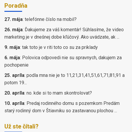
Poradňa
27. mája
:
telefónne číslo na mobil?
26. mája
:
Ďakujeme za váš komentár! Súhlasíme, že video
marketing je v dnešnej dobe kľúčový. Ako uvádzate, ak ...
9. mája
:
tak toto je v riti toto co su za priklady
6. mája
:
Polovica odpovedi nie su spravnych, dakujem za
pochopenie
25. apríla
:
podla mna nie je to 11,21,31,41,51,61,71,81,91 a
potom 19...
20. apríla
:
no. kde si to mam skontrolovat?
10. apríla
:
Predaj rodinného domu s pozemkom Predám
starý rodinný dom v Štiavniku so zastavanou plochou ...
Už ste čítali?