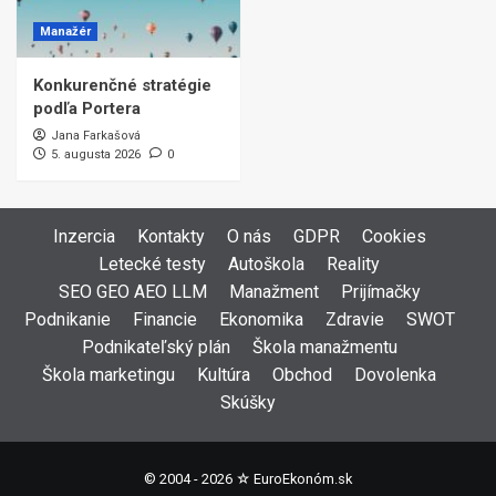
Manažér
Konkurenčné stratégie
podľa Portera
Jana Farkašová
5. augusta 2026
0
Inzercia
Kontakty
O nás
GDPR
Cookies
Letecké testy
Autoškola
Reality
SEO GEO AEO LLM
Manažment
Prijímačky
Podnikanie
Financie
Ekonomika
Zdravie
SWOT
Podnikateľský plán
Škola manažmentu
Škola marketingu
Kultúra
Obchod
Dovolenka
Skúšky
© 2004 - 2026 ☆
EuroEkonóm.sk