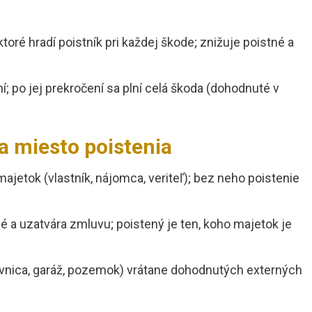
toré hradí poistník pri každej škode; znižuje poistné a
ní; po jej prekročení sa plní celá škoda (dohodnuté v
a miesto poistenia
jetok (vlastník, nájomca, veriteľ); bez neho poistenie
tné a uzatvára zmluvu; poistený je ten, koho majetok je
 pivnica, garáž, pozemok) vrátane dohodnutých externých