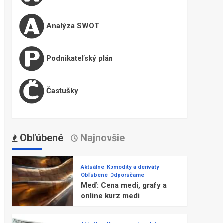
Analýza SWOT
Podnikateľský plán
Častušky
Obľúbené
Najnovšie
Aktuálne
Komodity a deriváty
Obľúbené
Odporúčame
Meď: Cena medi, grafy a
online kurz medi