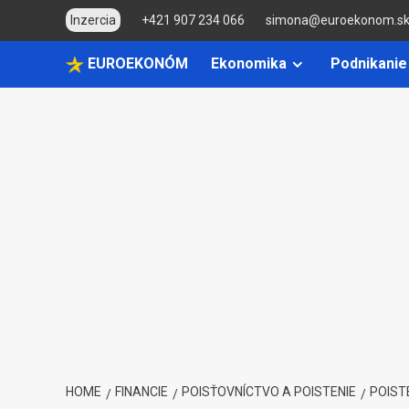
Skip
Inzercia
+421 907 234 066
simona@euroekonom.s
to
content
EUROEKONÓM
Ekonomika
Podnikanie
HOME
FINANCIE
POISŤOVNÍCTVO A POISTENIE
POIST