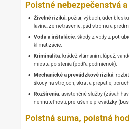
Poistné nebezpečenstvá a 
Živelné riziká
: požiar, výbuch, úder blesku
lavína, zemetrasenie, pád stromu a predm
Voda a inštalácie
: škody z vody z potrubi
klimatizácie.
Kriminalita
: krádež vlámaním, lúpež, van
miesta poistenia (podľa podmienok).
Mechanické a prevádzkové riziká
: rozbi
škody na strojoch, skrat a prepätie, poruch
Rozšírenia
: asistenčné služby (zásah hav
nehnuteľnosti, prerušenie prevádzky (busi
Poistná suma, poistná hod