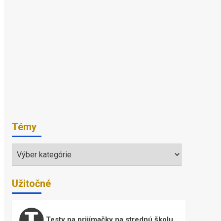
Témy
Témy
Užitočné
Testy na prijímačky na strednú školu