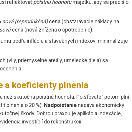
usí reflektovať
poistnú hodnotu
majetku, aby sa predišlo
o
nová (reprodukčná)
cena (obstarávacie náklady na
sová
cena (nová znížená o opotrebenie).
umu podľa inflácie a stavebných indexov; minimalizuje
ch (vily, priemyselné areály, umelecké diela) sa
 ocenenia.
 a koeficienty plnenia
ia než skutočná poistná hodnota. Poisťovateľ potom plní
tiť plnenie o 20 %).
Nadpoistenie
nedáva ekonomický
utočnej škody. Dobrou praxou je aplikácia indexácie,
videncia investícií do rekonštrukcií.