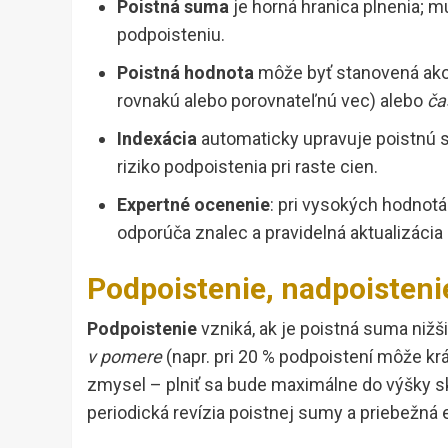
Poistná suma
je horná hranica plnenia; m
podpoisteniu.
Poistná hodnota
môže byť stanovená ak
rovnakú alebo porovnateľnú vec) alebo
ča
Indexácia
automaticky upravuje poistnú s
riziko podpoistenia pri raste cien.
Expertné ocenenie
: pri vysokých hodnotá
odporúča znalec a pravidelná aktualizácia
Podpoistenie, nadpoistenie
Podpoistenie
vzniká, ak je poistná suma nižš
v pomere
(napr. pri 20 % podpoistení môže krá
zmysel – plniť sa bude maximálne do výšky sk
periodická revízia poistnej sumy a priebežná e