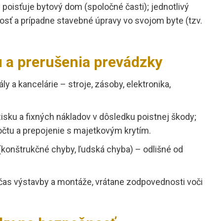
poisťuje bytový dom (spoločné časti); jednotlivý
nosť a prípadne stavebné úpravy vo svojom byte (tzv.
 a prerušenia prevádzky
ly a kancelárie – stroje, zásoby, elektronika,
 zisku a fixných nákladov v dôsledku poistnej škody;
očtu a prepojenie s majetkovým krytím.
 (konštrukčné chyby, ľudská chyba) – odlišné od
čas výstavby a montáže, vrátane zodpovednosti voči