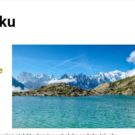
tku
e