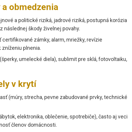
y a obmedzenia
nové a politické riziká, jadrové riziká, postupná korózia
z následnej škody živelnej povahy.
 certifikované zámky, alarm, mriežky, revízie
 zníženiu plnenia.
(šperky, umelecké diela), sublimit pre sklá, fotovoltaiku,
y v krytí
asť (múry, strecha, pevne zabudované prvky, technické
bytok, elektronika, oblečenie, spotrebiče), často aj veci
dnosť členov domácnosti.