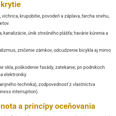
krytie
, víchrica, krupobitie, povodeň a záplava, ťarcha snehu,
etov.
a, kanalizácie, únik strešného plášťa; havárie kúrenia a
dalizmus, zničenie zámkov, odcudzenie bicykla aj mimo
tie skla, poškodenie fasády, zatekanie; pri podnikoch
a elektroniky.
arijného technika), zodpovednosť z vlastníctva
ness interruption).
nota a princípy oceňovania