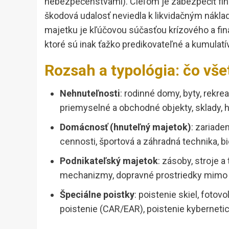
nebezpečenstvami). Cieľom je zabezpečiť fina
škodová udalosť neviedla k likvidačným náklad
majetku je kľúčovou súčasťou krízového a fina
ktoré sú inak ťažko predikovateľné a kumulatí
Rozsah a typológia: čo vše
Nehnuteľnosti
: rodinné domy, byty, rekre
priemyselné a obchodné objekty, sklady, h
Domácnosť (hnuteľný majetok)
: zariade
cennosti, športová a záhradná technika, bi
Podnikateľský majetok
: zásoby, stroje a
mechanizmy, dopravné prostriedky mimo
Špeciálne poistky
: poistenie skiel, fotov
poistenie (CAR/EAR), poistenie kyberneti