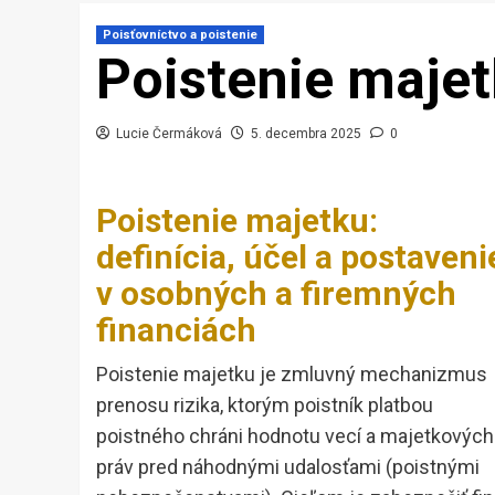
Poisťovníctvo a poistenie
Poistenie maje
Lucie Čermáková
5. decembra 2025
0
Poistenie majetku:
definícia, účel a postaveni
v osobných a firemných
financiách
Poistenie majetku je zmluvný mechanizmus
prenosu rizika, ktorým poistník platbou
poistného chráni hodnotu vecí a majetkových
práv pred náhodnými udalosťami (poistnými