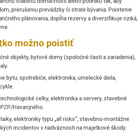
nčnú stabilitu domácnosti alebo podniku tak, aby
om, prerušeniu prevádzky či strate bývania. Poistenie
nčného plánovania, dopĺňa rezervy a diverzifikuje riziká,
vne.
tko možno poistiť
ačné objekty, bytové domy (spoločné časti a zariadenia),
aly.
nie bytu, spotrebiče, elektronika, umelecké diela,
cykle.
 technologické celky, elektronika a servery, stavebné
 PZP/Havarijného.
oltaiky, elektroniky typu „all risks“, stavebno-montážne
ckých incidentov v nadväznosti na majetkové škody.