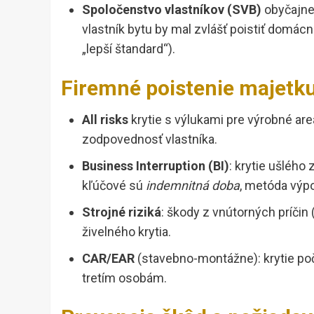
Spoločenstvo vlastníkov (SVB)
obyčajne 
vlastník bytu by mal zvlášť poistiť domác
„lepší štandard“).
Firemné poistenie majetku
All risks
krytie s výlukami pre výrobné areá
zodpovednosť vlastníka.
Business Interruption (BI)
: krytie ušlého
kľúčové sú
indemnitná doba
, metóda výp
Strojné riziká
: škody z vnútorných príčin
živelného krytia.
CAR/EAR
(stavebno-montážne): krytie po
tretím osobám.