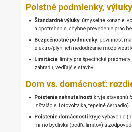
Poistné podmienky, výluk
Štandardné výluky
: úmyselné konanie, voj
a opotrebenie, chybné prevedenie prác be
Bezpečnostné podmienky
: povinnosť mať
elektro/plyn; ich nedodržanie môže viesť k
Limitácie
: limity pre špecifické predmety 
záhradu, vedľajšie stavby.
Dom vs. domácnosť: rozdiel
Poistenie nehnuteľnosti
kryje stavebnú č
inštalácie, fotovoltaika, tepelné čerpadlo).
Poistenie domácnosti
kryje vybavenie (ná
mimo bydliska (podľa limitov) a zodpove