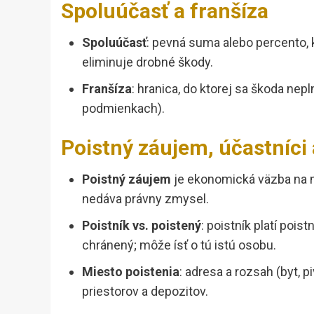
Spoluúčasť a franšíza
Spoluúčasť
: pevná suma alebo percento, k
eliminuje drobné škody.
Franšíza
: hranica, do ktorej sa škoda nepl
podmienkach).
Poistný záujem, účastníci 
Poistný záujem
je ekonomická väzba na ma
nedáva právny zmysel.
Poistník vs. poistený
: poistník platí pois
chránený; môže ísť o tú istú osobu.
Miesto poistenia
: adresa a rozsah (byt,
priestorov a depozitov.