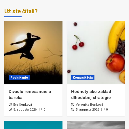
Už ste čítali?
Podnikanie
Komunikácia
Divadlo renesancie a
Hodnoty ako základ
baroka
dlhodobej stratégie
Eva Senková
Veronika Benková
5. augusta 2026
0
5. augusta 2026
0