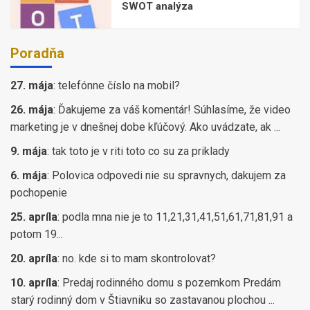
SWOT analýza
Poradňa
27. mája
:
telefónne číslo na mobil?
26. mája
:
Ďakujeme za váš komentár! Súhlasíme, že video
marketing je v dnešnej dobe kľúčový. Ako uvádzate, ak ...
9. mája
:
tak toto je v riti toto co su za priklady
6. mája
:
Polovica odpovedi nie su spravnych, dakujem za
pochopenie
25. apríla
:
podla mna nie je to 11,21,31,41,51,61,71,81,91 a
potom 19...
20. apríla
:
no. kde si to mam skontrolovat?
10. apríla
:
Predaj rodinného domu s pozemkom Predám
starý rodinný dom v Štiavniku so zastavanou plochou ...