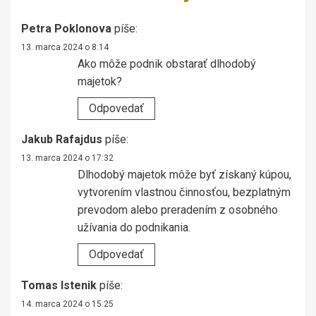
Petra Poklonova
píše:
13. marca 2024 o 8:14
Ako môže podnik obstarať dlhodobý
majetok?
Odpovedať
Jakub Rafajdus
píše:
13. marca 2024 o 17:32
Dlhodobý majetok môže byť získaný kúpou,
vytvorením vlastnou činnosťou, bezplatným
prevodom alebo preradením z osobného
užívania do podnikania.
Odpovedať
Tomas Istenik
píše:
14. marca 2024 o 15:25