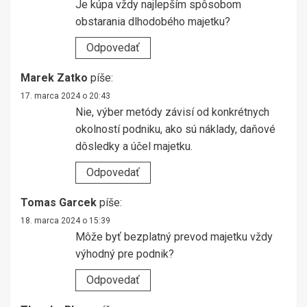
Je kúpa vždy najlepším spôsobom
obstarania dlhodobého majetku?
Odpovedať
Marek Zatko
píše:
17. marca 2024 o 20:43
Nie, výber metódy závisí od konkrétnych
okolností podniku, ako sú náklady, daňové
dôsledky a účel majetku.
Odpovedať
Tomas Garcek
píše:
18. marca 2024 o 15:39
Môže byť bezplatný prevod majetku vždy
výhodný pre podnik?
Odpovedať