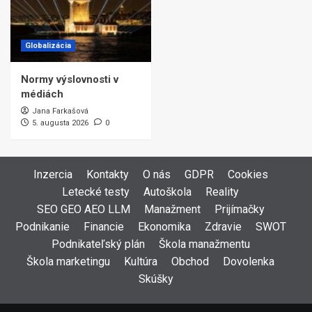
Globalizácia
Normy výslovnosti v
médiách
Jana Farkašová
5. augusta 2026
0
Inzercia
Kontakty
O nás
GDPR
Cookies
Letecké testy
Autoškola
Reality
SEO GEO AEO LLM
Manažment
Prijímačky
Podnikanie
Financie
Ekonomika
Zdravie
SWOT
Podnikateľský plán
Škola manažmentu
Škola marketingu
Kultúra
Obchod
Dovolenka
Skúšky