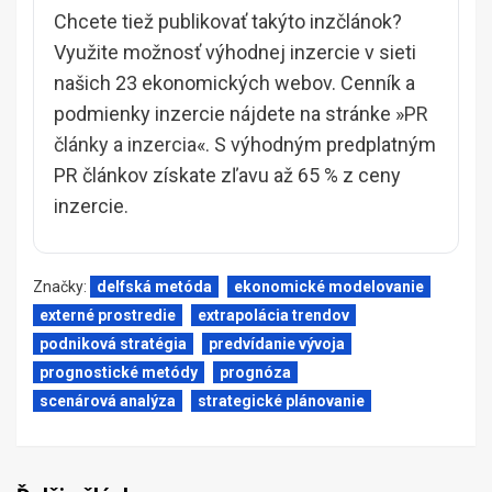
Chcete tiež publikovať takýto inzčlánok?
Využite možnosť výhodnej inzercie v sieti
našich 23 ekonomických webov. Cenník a
podmienky inzercie nájdete na stránke »
PR
články a inzercia
«. S výhodným predplatným
PR článkov získate zľavu až 65 % z ceny
inzercie.
Značky:
delfská metóda
ekonomické modelovanie
externé prostredie
extrapolácia trendov
podniková stratégia
predvídanie vývoja
prognostické metódy
prognóza
scenárová analýza
strategické plánovanie