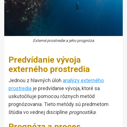
Externé prostredie a jeho prognóza
Predvídanie vývoja
externého prostredia
Jednou z hlavných úloh
analýzy externého
prostredia
je predvídanie vývoja, ktoré sa
uskutočňuje pomocou rôznych metód
prognózovania. Tieto metódy sú predmetom
štúdia vo vednej disciplíne
prognostika
.
Prognóza a proces