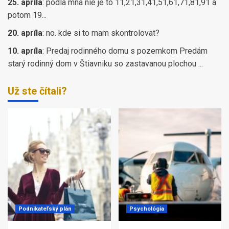
25. apríla
:
podla mna nie je to 11,21,31,41,51,61,71,81,91 a
potom 19...
20. apríla
:
no. kde si to mam skontrolovat?
10. apríla
:
Predaj rodinného domu s pozemkom Predám
starý rodinný dom v Štiavniku so zastavanou plochou ...
Už ste čítali?
Podnikateľský plán
Psychológia