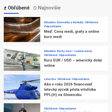
Obľúbené
Najnovšie
Aktuálne
Komodity a deriváty
Obľúbené
Odporúčame
Meď: Cena medi, grafy a online
kurz medi
Aktuálne
Kurzy euro / cudzia mena
Obľúbené
Odporúčame
Kurz EUR / USD – americký dolár
online
Letectvo
Obľúbené
Odporúčame
Ako v roku 2026 financovať
letecký výcvik pilota vrtuľníka
PPL(H) na Slovensku
Obľúbené
Odporúčame