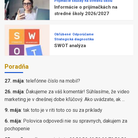
Prijímacie skúšky na strednú školu
Informácie o prijímačkách na
stredné školy 2026/2027
Obľúbené
Odporúčame
Strategická diagnostika
SWOT analýza
Poradňa
27. mája
:
telefónne číslo na mobil?
26. mája
:
Ďakujeme za váš komentár! Súhlasíme, že video
marketing je v dnešnej dobe kľúčový. Ako uvádzate, ak ...
9. mája
:
tak toto je v riti toto co su za priklady
6. mája
:
Polovica odpovedi nie su spravnych, dakujem za
pochopenie