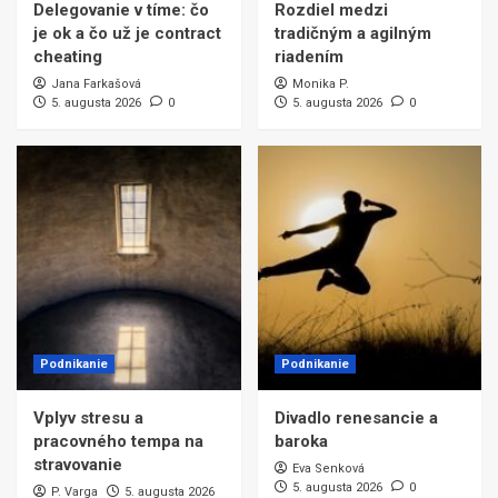
Delegovanie v tíme: čo
Rozdiel medzi
je ok a čo už je contract
tradičným a agilným
cheating
riadením
Jana Farkašová
Monika P.
5. augusta 2026
0
5. augusta 2026
0
Podnikanie
Podnikanie
Vplyv stresu a
Divadlo renesancie a
pracovného tempa na
baroka
stravovanie
Eva Senková
5. augusta 2026
0
P. Varga
5. augusta 2026