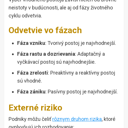
neistoty v budúcnosti, ale aj od fázy životného
cyklu odvetvia.
Odvetvie vo fázach
Fáza vzniku
: Tvorivý postoj je najvhodnejší.
Fáza rastu a dozrievania
: Adaptačný a
vyčkávací postoj sú najvhodnejšie.
Fáza zrelosti
: Preaktívny a reaktívny postoj
sú vhodné.
Fáza zániku
: Pasívny postoj je najvhodnejší.
Externé riziko
Podniky môžu čeliť
rôznym druhom rizika
, ktoré
ovplyvňujú ich rozhodovanie: