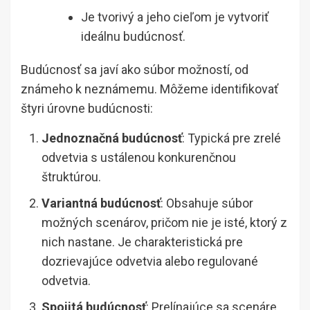
Je tvorivý a jeho cieľom je vytvoriť
ideálnu budúcnosť.
Budúcnosť sa javí ako súbor možností, od
známeho k neznámemu. Môžeme identifikovať
štyri úrovne budúcnosti:
Jednoznačná budúcnosť
: Typická pre zrelé
odvetvia s ustálenou konkurenčnou
štruktúrou.
Variantná budúcnosť
: Obsahuje súbor
možných scenárov, pričom nie je isté, ktorý z
nich nastane. Je charakteristická pre
dozrievajúce odvetvia alebo regulované
odvetvia.
Spojitá budúcnosť
: Prelínajúce sa scenáre,