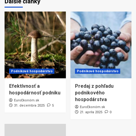
Ďalšie články
Podnikové hospodárstvo
Podnikové hospodárstvo
Efektívnosť a
Predaj z pohľadu
hospodárnosť podniku
podnikového
hospodárstva
EuroEkonóm.sk
31. decembra 2025
5
EuroEkonóm.sk
21. apríla 2025
0