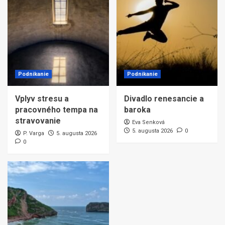
Podnikanie
Podnikanie
Vplyv stresu a
Divadlo renesancie a
pracovného tempa na
baroka
stravovanie
Eva Senková
5. augusta 2026
0
P. Varga
5. augusta 2026
0