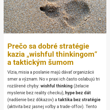
Prečo sa dobré stratégie
kazia „wishful thinkingom“
a taktickým šumom
Vízia, misia a poslanie majú dávať organizácii
smer a význam. No v praxi ich často oslabujú tri
rozšírené chyby:
wishful thinking
(želacie
myslenie bez reality checku),
hype bez dát
(nadšenie bez dôkazov) a
taktika bez stratégie
(aktivita bez jasnej voľby a trade-offov). Tento