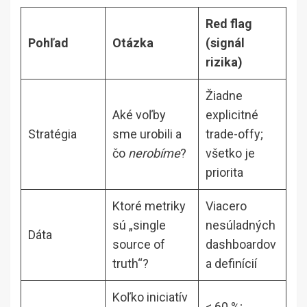
Red flag
Pohľad
Otázka
(signál
rizika)
Žiadne
Aké voľby
explicitné
Stratégia
sme urobili a
trade-offy;
čo
nerobíme
?
všetko je
priorita
Ktoré metriky
Viacero
sú „single
nesúladných
Dáta
source of
dashboardov
truth“?
a definícií
Koľko iniciatív
< 60 %;