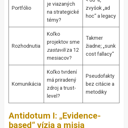
je viazaných
Portfólio
zvyšok „ad
na strategické
hoc“ a legacy
témy?
Koľko
Takmer
projektov sme
Rozhodnutia
žiadne; „sunk
zastavili
za 12
cost fallacy“
mesiacov?
Koľko tvrdení
Pseudofakty
má priradený
Komunikácia
bez citácie a
zdroj a trust-
metodiky
level?
Antidotum I: „Evidence-
based“ vízia a misia