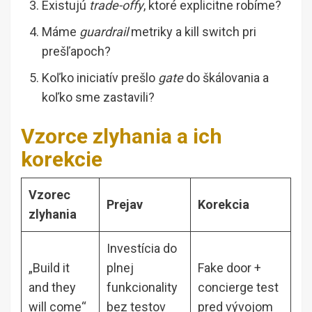
Existujú
trade-offy
, ktoré explicitne robíme?
Máme
guardrail
metriky a kill switch pri
prešľapoch?
Koľko iniciatív prešlo
gate
do škálovania a
koľko sme zastavili?
Vzorce zlyhania a ich
korekcie
Vzorec
Prejav
Korekcia
zlyhania
Investícia do
„Build it
plnej
Fake door +
and they
funkcionality
concierge test
will come“
bez testov
pred vývojom