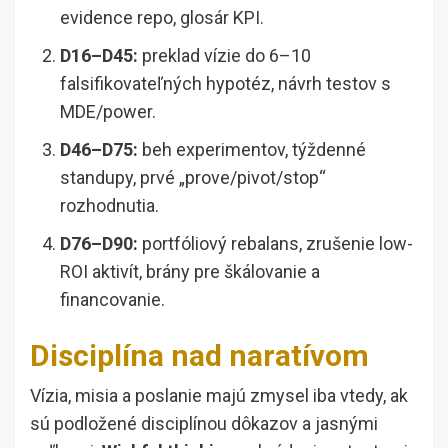
evidence repo, glosár KPI.
D16–D45:
preklad vízie do 6–10
falsifikovateľných hypotéz, návrh testov s
MDE/power.
D46–D75:
beh experimentov, týždenné
standupy, prvé „prove/pivot/stop“
rozhodnutia.
D76–D90:
portfóliový rebalans, zrušenie low-
ROI aktivít, brány pre škálovanie a
financovanie.
Disciplína nad naratívom
Vízia, misia a poslanie majú zmysel iba vtedy, ak
sú podložené disciplínou dôkazov a jasnými