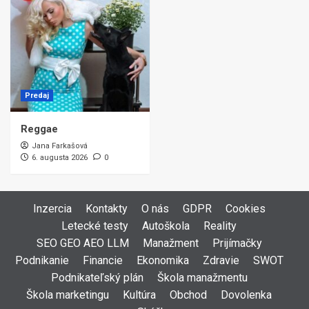
Predaj
Reggae
Jana Farkašová
6. augusta 2026
0
Inzercia
Kontakty
O nás
GDPR
Cookies
Letecké testy
Autoškola
Reality
SEO GEO AEO LLM
Manažment
Prijímačky
Podnikanie
Financie
Ekonomika
Zdravie
SWOT
Podnikateľský plán
Škola manažmentu
Škola marketingu
Kultúra
Obchod
Dovolenka