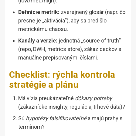
(low/med/high).
Definície metrík:
zverejnený glosár (napr. čo
presne je „aktivácia“), aby sa predišlo
metrickému chaosu.
Kanály a verzie:
jednotná „source of truth“
(repo, DWH, metrics store), zákaz deckov s
manuálne prepisovanými číslami.
Checklist: rýchla kontrola
stratégie a plánu
Má vízia preukázateľné
dôkazy potreby
(zákaznícke insighty, regulácia, trhové dáta)?
Sú
hypotézy falsifikovateľné
a majú prahy s
termínom?