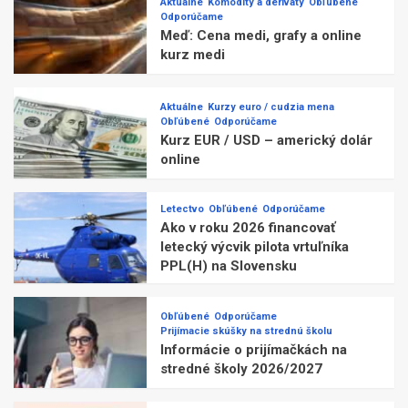
Aktuálne
Komodity a deriváty
Obľúbené
Odporúčame
Meď: Cena medi, grafy a online
kurz medi
Aktuálne
Kurzy euro / cudzia mena
Obľúbené
Odporúčame
Kurz EUR / USD – americký dolár
online
Letectvo
Obľúbené
Odporúčame
Ako v roku 2026 financovať
letecký výcvik pilota vrtuľníka
PPL(H) na Slovensku
Obľúbené
Odporúčame
Prijímacie skúšky na strednú školu
Informácie o prijímačkách na
stredné školy 2026/2027