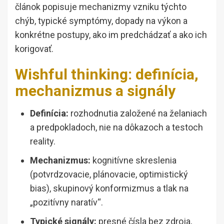
článok popisuje mechanizmy vzniku týchto
chýb, typické symptómy, dopady na výkon a
konkrétne postupy, ako im predchádzať a ako ich
korigovať.
Wishful thinking: definícia,
mechanizmus a signály
Definícia:
rozhodnutia založené na želaniach
a predpokladoch, nie na dôkazoch a testoch
reality.
Mechanizmus:
kognitívne skreslenia
(potvrdzovacie, plánovacie, optimistický
bias), skupinový konformizmus a tlak na
„pozitívny naratív“.
Typické signály:
presné čísla bez zdroja,