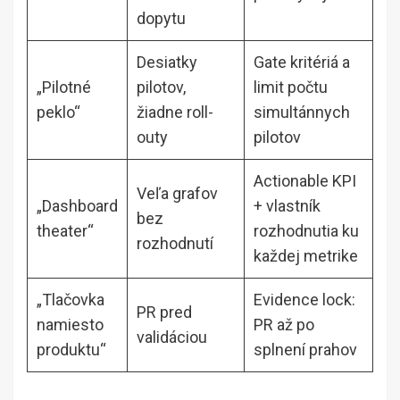
dopytu
Desiatky
Gate kritériá a
„Pilotné
pilotov,
limit počtu
peklo“
žiadne roll-
simultánnych
outy
pilotov
Actionable KPI
Veľa grafov
„Dashboard
+ vlastník
bez
theater“
rozhodnutia ku
rozhodnutí
každej metrike
„Tlačovka
Evidence lock:
PR pred
namiesto
PR až po
validáciou
produktu“
splnení prahov