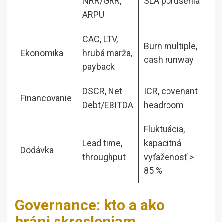
NRR/GRR,
SLA porušenia
ARPU
CAC, LTV,
Burn multiple,
Ekonomika
hrubá marža,
cash runway
payback
DSCR, Net
ICR, covenant
Financovanie
Debt/EBITDA
headroom
Fluktuácia,
Lead time,
kapacitná
Dodávka
throughput
vyťaženosť >
85 %
Governance: kto a ako
bráni skresleniam