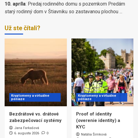
10. apríla
:
Predaj rodinného domu s pozemkom Predám
starý rodinný dom v Štiavniku so zastavanou plochou ...
Už ste čítali?
Kryptomeny a virtuálne
Kryptomeny a virtuálne
peniaze
peniaze
Bezdrátové vs. drátové
Proof of identity
zabezpečovací systémy
(overenie identity) a
KYC
Jana Farkašová
6. augusta 2026
0
Natália Šimková