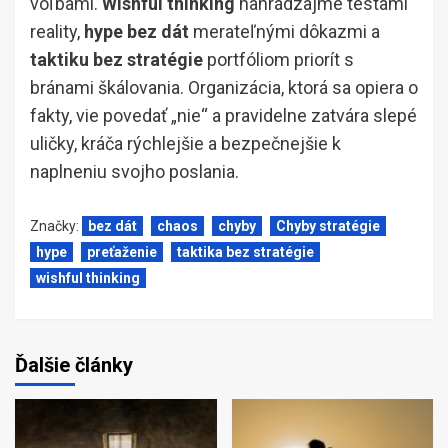
voľbami.
Wishful thinking
nahrádzajme testami
reality,
hype bez dát
merateľnými dôkazmi a
taktiku bez stratégie
portfóliom priorít s
bránami škálovania. Organizácia, ktorá sa opiera o
fakty, vie povedať „nie“ a pravidelne zatvára slepé
uličky, kráča rýchlejšie a bezpečnejšie k
naplneniu svojho poslania.
Značky:
bez dát
chaos
chyby
Chyby stratégie
hype
preťaženie
taktika bez stratégie
wishful thinking
Ďalšie články