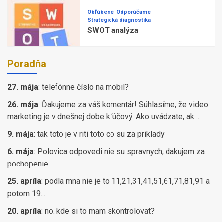
Obľúbené
Odporúčame
Strategická diagnostika
SWOT analýza
Poradňa
27. mája
:
telefónne číslo na mobil?
26. mája
:
Ďakujeme za váš komentár! Súhlasíme, že video
marketing je v dnešnej dobe kľúčový. Ako uvádzate, ak ...
9. mája
:
tak toto je v riti toto co su za priklady
6. mája
:
Polovica odpovedi nie su spravnych, dakujem za
pochopenie
25. apríla
:
podla mna nie je to 11,21,31,41,51,61,71,81,91 a
potom 19...
20. apríla
:
no. kde si to mam skontrolovat?