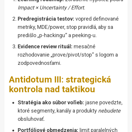
Impact × Uncertainty / Effort
.
Predregistrácia testov:
vopred definované
metriky, MDE/power, stop pravidlá, aby sa
predišlo „p-hackingu“ a peeking-u.
Evidence review rituál:
mesačné
rozhodovanie „prove/pivot/stop“ s logom a
zodpovednosťami.
Antidotum III: strategická
kontrola nad taktikou
Stratégia ako súbor voľieb:
jasne povedzte,
ktoré segmenty, kanály a produkty
nebudete
obsluhovať.
Portfóliové obmedzenia:
limit paralelných