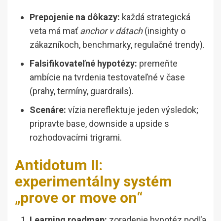
Prepojenie na dôkazy:
každá strategická
veta má mať
anchor v dátach
(insighty o
zákazníkoch, benchmarky, regulačné trendy).
Falsifikovateľné hypotézy:
premeňte
ambície na tvrdenia testovateľné v čase
(prahy, termíny, guardrails).
Scenáre:
vízia nereflektuje jeden výsledok;
pripravte base, downside a upside s
rozhodovacími trigrami.
Antidotum II:
experimentálny systém
„prove or move on“
Learning roadmap:
zoradenie hypotéz podľa