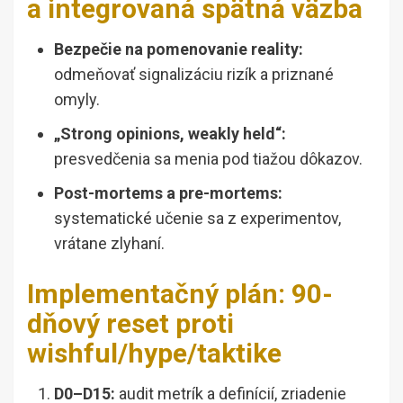
a integrovaná spätná väzba
Bezpečie na pomenovanie reality:
odmeňovať signalizáciu rizík a priznané
omyly.
„Strong opinions, weakly held“:
presvedčenia sa menia pod tiažou dôkazov.
Post-mortems a pre-mortems:
systematické učenie sa z experimentov,
vrátane zlyhaní.
Implementačný plán: 90-
dňový reset proti
wishful/hype/taktike
D0–D15:
audit metrík a definícií, zriadenie