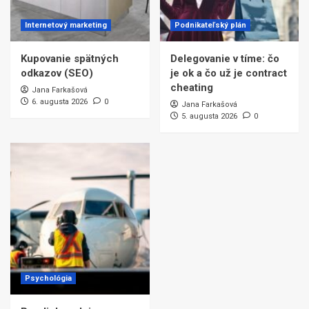
Internetový marketing
Podnikateľský plán
Kupovanie spätných
Delegovanie v tíme: čo
odkazov (SEO)
je ok a čo už je contract
cheating
Jana Farkašová
6. augusta 2026
0
Jana Farkašová
5. augusta 2026
0
Psychológia