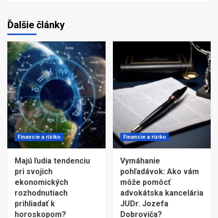
Ďalšie články
Financie a riziko
Financie a riziko
Majú ľudia tendenciu
Vymáhanie
pri svojich
pohľadávok: Ako vám
ekonomických
môže pomôcť
rozhodnutiach
advokátska kancelária
prihliadať k
JUDr. Jozefa
horoskopom?
Dobroviča?