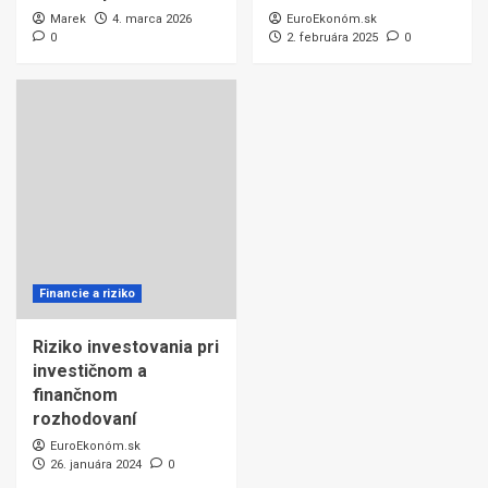
Marek
4. marca 2026
EuroEkonóm.sk
0
2. februára 2025
0
Financie a riziko
Riziko investovania pri
investičnom a
finančnom
rozhodovaní
EuroEkonóm.sk
26. januára 2024
0