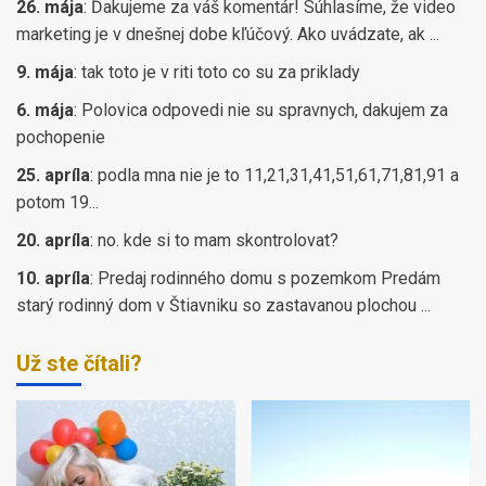
26. mája
:
Ďakujeme za váš komentár! Súhlasíme, že video
marketing je v dnešnej dobe kľúčový. Ako uvádzate, ak ...
9. mája
:
tak toto je v riti toto co su za priklady
6. mája
:
Polovica odpovedi nie su spravnych, dakujem za
pochopenie
25. apríla
:
podla mna nie je to 11,21,31,41,51,61,71,81,91 a
potom 19...
20. apríla
:
no. kde si to mam skontrolovat?
10. apríla
:
Predaj rodinného domu s pozemkom Predám
starý rodinný dom v Štiavniku so zastavanou plochou ...
Už ste čítali?