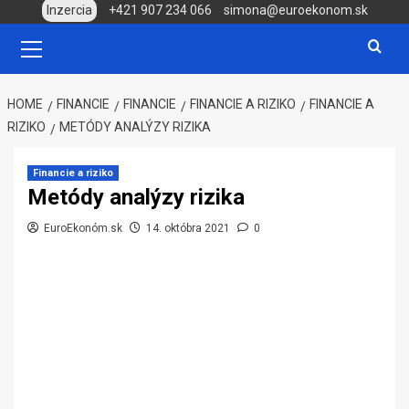
Skip
Inzercia
+421 907 234 066
simona@euroekonom.sk
to
Primary
Menu
content
HOME
FINANCIE
FINANCIE
FINANCIE A RIZIKO
FINANCIE A
RIZIKO
METÓDY ANALÝZY RIZIKA
Financie a riziko
Metódy analýzy rizika
EuroEkonóm.sk
14. októbra 2021
0