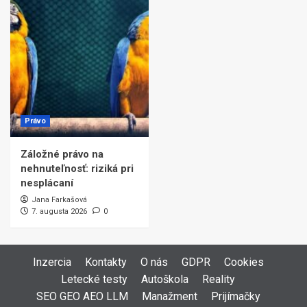
Právo
Záložné právo na
nehnuteľnosť: riziká pri
nesplácaní
Jana Farkašová
7. augusta 2026
0
Inzercia
Kontakty
O nás
GDPR
Cookies
Letecké testy
Autoškola
Reality
SEO GEO AEO LLM
Manažment
Prijímačky