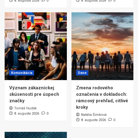
8. augusta 2026
0
8. augusta 2026
0
Komunikácia
Dane
Význam zákazníckej
Zmena rodového
skúsenosti pre úspech
označenia v dokladoch:
značky
rámcový prehľad, citlivé
kroky
Tomáš Hudák
8. augusta 2026
0
Natália Šimková
8. augusta 2026
0