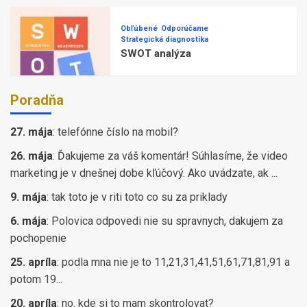
Obľúbené
Odporúčame
Strategická diagnostika
SWOT analýza
Poradňa
27. mája
:
telefónne číslo na mobil?
26. mája
:
Ďakujeme za váš komentár! Súhlasíme, že video
marketing je v dnešnej dobe kľúčový. Ako uvádzate, ak ...
9. mája
:
tak toto je v riti toto co su za priklady
6. mája
:
Polovica odpovedi nie su spravnych, dakujem za
pochopenie
25. apríla
:
podla mna nie je to 11,21,31,41,51,61,71,81,91 a
potom 19...
20. apríla
:
no. kde si to mam skontrolovat?