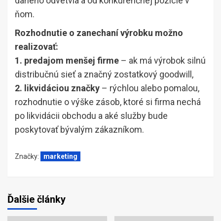
daného odvetvia a od konkurenčnej pozície v
ňom.
Rozhodnutie o zanechaní výrobku možno
realizovať:
1. predajom menšej firme
– ak má výrobok silnú
distribučnú sieť a značný zostatkový goodwill,
2. likvidáciou značky
– rýchlou alebo pomalou,
rozhodnutie o výške zásob, ktoré si firma nechá
po likvidácii obchodu a aké služby bude
poskytovať bývalým zákazníkom.
Značky:
marketing
Ďalšie články