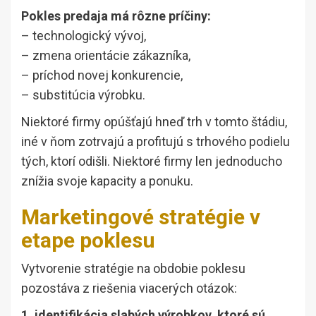
Pokles predaja má rôzne príčiny:
– technologický vývoj,
– zmena orientácie zákazníka,
– príchod novej konkurencie,
– substitúcia výrobku.
Niektoré firmy opúšťajú hneď trh v tomto štádiu,
iné v ňom zotrvajú a profitujú s trhového podielu
tých, ktorí odišli. Niektoré firmy len jednoducho
znížia svoje kapacity a ponuku.
Marketingové stratégie v
etape poklesu
Vytvorenie stratégie na obdobie poklesu
pozostáva z riešenia viacerých otázok:
1. identifikácia slabých výrobkov, ktoré sú