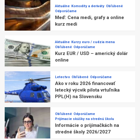
Aktuálne
Komodity a deriváty
Obľúbené
Odporúčame
Meď: Cena medi, grafy a online
kurz medi
Aktuálne
Kurzy euro / cudzia mena
Obľúbené
Odporúčame
Kurz EUR / USD – americký dolár
online
Letectvo
Obľúbené
Odporúčame
Ako v roku 2026 financovať
letecký výcvik pilota vrtuľníka
PPL(H) na Slovensku
Obľúbené
Odporúčame
Prijímacie skúšky na strednú školu
Informácie o prijímačkách na
stredné školy 2026/2027