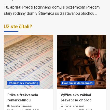
10. apríla
:
Predaj rodinného domu s pozemkom Predám
starý rodinný dom v Štiavniku so zastavanou plochou ...
Už ste čítali?
Internetový marketing
Ekonomika domácnosti
Etika a frekvencia
Výživa ako základ
remarketingu
prevencie chorôb
Natália Šimková
Jana Farkašová