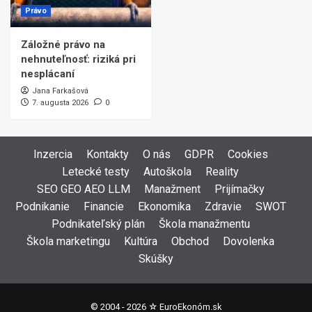
Právo
Záložné právo na
nehnuteľnosť: riziká pri
nesplácaní
Jana Farkašová
7. augusta 2026
0
Inzercia
Kontakty
O nás
GDPR
Cookies
Letecké testy
Autoškola
Reality
SEO GEO AEO LLM
Manažment
Prijímačky
Podnikanie
Financie
Ekonomika
Zdravie
SWOT
Podnikateľský plán
Škola manažmentu
Škola marketingu
Kultúra
Obchod
Dovolenka
Skúšky
© 2004 - 2026 ☆
EuroEkonóm.sk