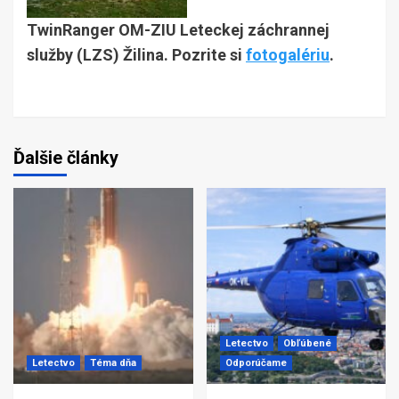
TwinRanger OM-ZIU Leteckej záchrannej
služby (LZS) Žilina.
Pozrite si
fotogalériu
.
Ďalšie články
Letectvo
Obľúbené
Letectvo
Téma dňa
Odporúčame