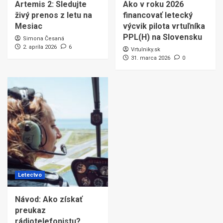
Artemis 2: Sledujte
Ako v roku 2026
živý prenos z letu na
financovať letecký
Mesiac
výcvik pilota vrtuľníka
PPL(H) na Slovensku
Simona Česaná
2. apríla 2026
6
Vrtulniky.sk
31. marca 2026
0
Letectvo
Návod: Ako získať
preukaz
rádiotelefonistu?