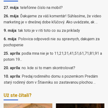
27. mája
:
telefónne číslo na mobil?
26. mája
:
Ďakujeme za váš komentár! Súhlasíme, že video
marketing je v dnešnej dobe kľúčový. Ako uvádzate, ak ...
9. mája
:
tak toto je v riti toto co su za priklady
6. mája
:
Polovica odpovedi nie su spravnych, dakujem za
pochopenie
25. apríla
:
podla mna nie je to 11,21,31,41,51,61,71,81,91 a
potom 19...
20. apríla
:
no. kde si to mam skontrolovat?
10. apríla
:
Predaj rodinného domu s pozemkom Predám
starý rodinný dom v Štiavniku so zastavanou plochou ...
Už ste čítali?