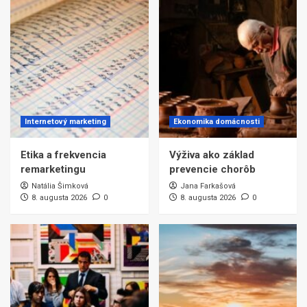
Internetový marketing
Ekonomika domácnosti
Etika a frekvencia
Výživa ako základ
remarketingu
prevencie chorôb
Natália Šimková
Jana Farkašová
8. augusta 2026
0
8. augusta 2026
0