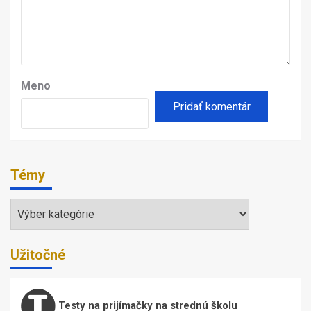
Meno
Témy
Témy
Užitočné
Testy na prijímačky na strednú školu