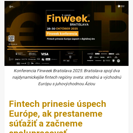
Konferencia Finweek Bratislava 2025: Bratislava spojí dva
najdynamickejšie fintech regióny sveta: strednú a východnú
Európu s juhovýchodnou Áziou
Fintech prinesie úspech
Európe, ak prestaneme
súťažiť a začneme