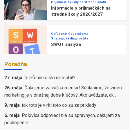
Prijímacie skúšky na strednú školu
Informácie o prijímačkách na
stredné školy 2026/2027
Obľúbené
Odporúčame
Strategická diagnostika
SWOT analýza
Poradňa
27. mája
:
telefónne číslo na mobil?
26. mája
:
Ďakujeme za váš komentár! Súhlasíme, že video
marketing je v dnešnej dobe kľúčový. Ako uvádzate, ak ...
9. mája
:
tak toto je v riti toto co su za priklady
6. mája
:
Polovica odpovedi nie su spravnych, dakujem za
pochopenie