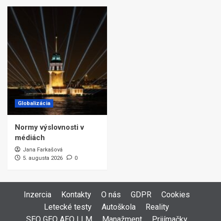
Globalizácia
Normy výslovnosti v
médiách
Jana Farkašová
5. augusta 2026
0
Inzercia
Kontakty
O nás
GDPR
Cookies
Letecké testy
Autoškola
Reality
SEO GEO AEO LLM
Manažment
Prijímačky