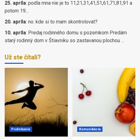
25. apríla
:
podla mna nie je to 11,21,31,41,51,61,71,81,91 a
potom 19...
20. apríla
:
no. kde si to mam skontrolovat?
10. apríla
:
Predaj rodinného domu s pozemkom Predám
starý rodinný dom v Štiavniku so zastavanou plochou ...
Už ste čítali?
Podnikanie
Komunikácia