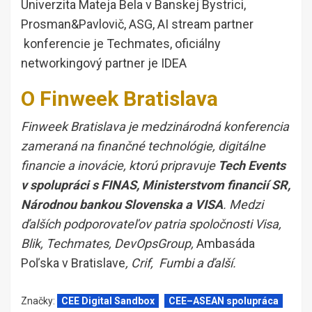
Univerzita Mateja Bela v Banskej Bystrici,
Prosman&Pavlovič, ASG, AI stream partner
konferencie je Techmates, oficiálny
networkingový partner je IDEA
O Finweek Bratislava
Finweek Bratislava je medzinárodná konferencia
zameraná na finančné technológie, digitálne
financie a inovácie, ktorú pripravuje
Tech Events
v spolupráci s FINAS, Ministerstvom financií SR,
Národnou bankou Slovenska a VISA
. Medzi
ďalších podporovateľov patria spoločnosti Visa,
Blik, Techmates, DevOpsGroup,
Ambasáda
Poľska v Bratislave
, Crif, Fumbi a ďalší.
Značky:
CEE Digital Sandbox
CEE–ASEAN spolupráca