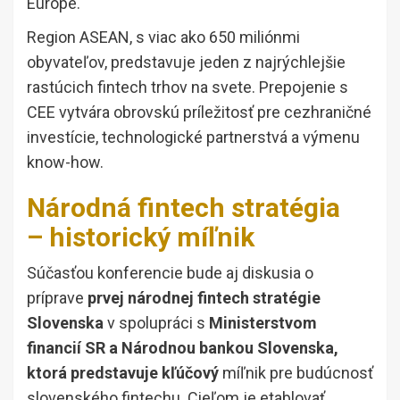
Europe.
Region ASEAN, s viac ako 650 miliónmi
obyvateľov, predstavuje jeden z najrýchlejšie
rastúcich fintech trhov na svete. Prepojenie s
CEE vytvára obrovskú príležitosť pre cezhraničné
investície, technologické partnerstvá a výmenu
know-how.
Národná fintech stratégia
– historický míľnik
Súčasťou konferencie bude aj diskusia o
príprave
prvej národnej fintech stratégie
Slovenska
v spolupráci s
Ministerstvom
financií SR a Národnou bankou Slovenska,
ktorá predstavuje kľúčový
míľnik pre budúcnosť
slovenského fintechu. Cieľom je etablovať