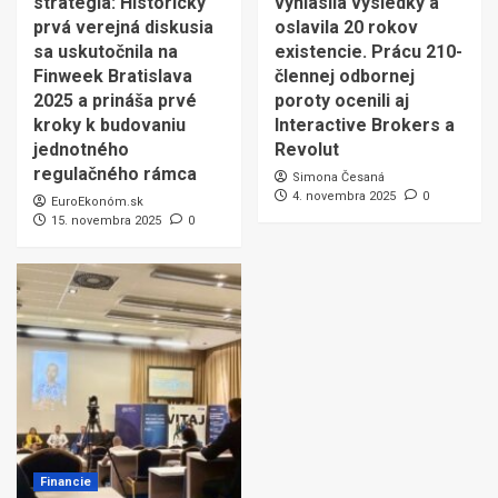
stratégia: Historicky
vyhlásila výsledky a
prvá verejná diskusia
oslavila 20 rokov
sa uskutočnila na
existencie. Prácu 210-
Finweek Bratislava
člennej odbornej
2025 a prináša prvé
poroty ocenili aj
kroky k budovaniu
Interactive Brokers a
jednotného
Revolut
regulačného rámca
Simona Česaná
4. novembra 2025
0
EuroEkonóm.sk
15. novembra 2025
0
Financie