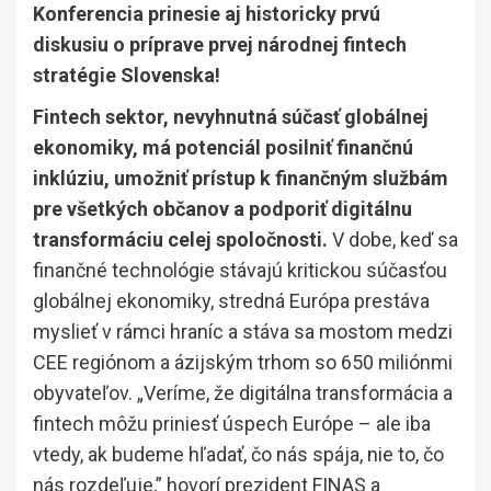
Konferencia prinesie aj historicky prvú
diskusiu o príprave prvej národnej fintech
stratégie Slovenska!
Fintech sektor, nevyhnutná súčasť globálnej
ekonomiky, má potenciál posilniť finančnú
inklúziu, umožniť prístup k finančným službám
pre všetkých občanov a podporiť digitálnu
transformáciu celej spoločnosti.
V dobe, keď sa
finančné technológie stávajú kritickou súčasťou
globálnej ekonomiky, stredná Európa prestáva
myslieť v rámci hraníc a stáva sa mostom medzi
CEE regiónom a ázijským trhom so 650 miliónmi
obyvateľov. „Veríme, že digitálna transformácia a
fintech môžu priniesť úspech Európe – ale iba
vtedy, ak budeme hľadať, čo nás spája, nie to, čo
nás rozdeľuje,” hovorí prezident FINAS a