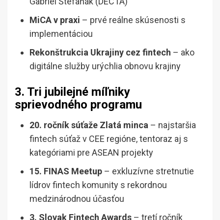
Gabriel Štefaňák (DECTA)
MiCA v praxi
– prvé reálne skúsenosti s
implementáciou
Rekonštrukcia Ukrajiny cez fintech
– ako
digitálne služby urýchlia obnovu krajiny
3. Tri jubilejné míľniky
sprievodného programu
20. ročník súťaže Zlatá minca
– najstaršia
fintech súťaž v CEE regióne, tentoraz aj s
kategóriami pre ASEAN projekty
15. FINAS Meetup
– exkluzívne stretnutie
lídrov fintech komunity s rekordnou
medzinárodnou účasťou
3. Slovak Fintech Awards
– tretí ročník