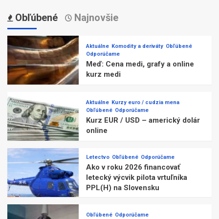
Obľúbené
Najnovšie
Aktuálne
Komodity a deriváty
Obľúbené
Odporúčame
Meď: Cena medi, grafy a online
kurz medi
Aktuálne
Kurzy euro / cudzia mena
Obľúbené
Odporúčame
Kurz EUR / USD – americký dolár
online
Letectvo
Obľúbené
Odporúčame
Ako v roku 2026 financovať
letecký výcvik pilota vrtuľníka
PPL(H) na Slovensku
Obľúbené
Odporúčame