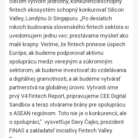
cieľom vytvoriť jednotný, konkurencieschopný
fintech ekosystém schopný konkurovať Silicon
Valley, Londýnu či Singapuru. „Po desiatich
rokoch budovania slovenského fintech sektora si
uvedomujem jednu vec: prestávame myslieť ako
malé krajiny. Veríme, že fintech prinesie úspech
Európe, ak budeme podporovať aktívnu
spoluprácu medzi verejným a súkromným
sektorom, ak budeme investovať do vzdelávania
a digitálnej gramotnosti, a ak budeme vytvárať
partnerstvá na globálnej úrovni. Vytvorili sme
prvý V4 Fintech Report, pripravujeme CEE Digital
Sandbox a teraz otvárame brány pre spoluprácu
s ASEAN regiónom. Toto nie je o konkurencii, ale
o spolupráci,“ vysvetľuje Davy Čajko, prezident
FINAS a zakladateľ iniciatívy Fintech Valley