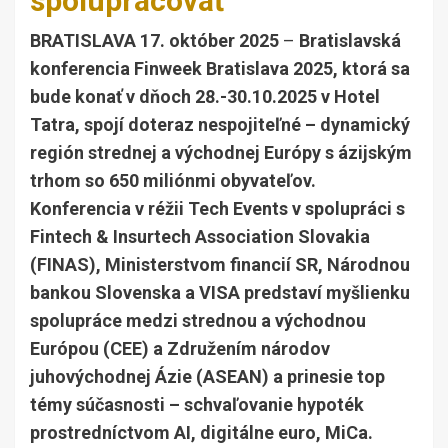
spolupracovať
BRATISLAVA 17. október 2025
–
Bratislavská
konferencia Finweek Bratislava 2025, ktorá sa
bude konať v dňoch 28.-30.10.2025 v Hotel
Tatra, spojí doteraz nespojiteľné – dynamický
región strednej a východnej Európy s ázijským
trhom so 650 miliónmi obyvateľov.
Konferencia v réžii Tech Events v spolupráci s
Fintech & Insurtech Association Slovakia
(FINAS), Ministerstvom financií SR, Národnou
bankou Slovenska a VISA predstaví myšlienku
spolupráce medzi strednou a východnou
Európou (CEE) a Združením národov
juhovýchodnej Ázie (ASEAN) a prinesie top
témy súčasnosti – schvaľovanie hypoték
prostredníctvom AI, digitálne euro, MiCa.