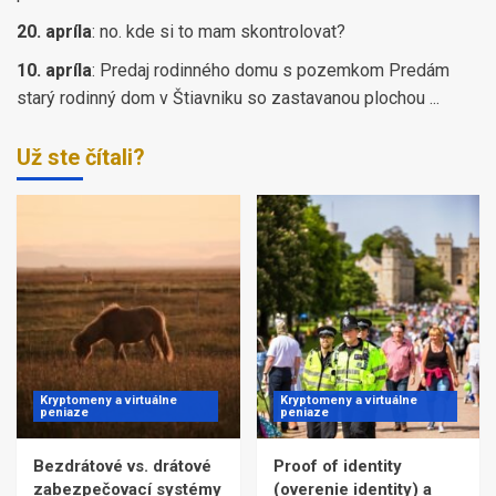
20. apríla
:
no. kde si to mam skontrolovat?
10. apríla
:
Predaj rodinného domu s pozemkom Predám
starý rodinný dom v Štiavniku so zastavanou plochou ...
Už ste čítali?
Kryptomeny a virtuálne
Kryptomeny a virtuálne
peniaze
peniaze
Bezdrátové vs. drátové
Proof of identity
zabezpečovací systémy
(overenie identity) a