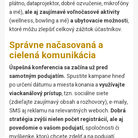
plátno, dataprojektor, dobré ozvučenie, mikrofóny
a iné),
ale aj zaujímavé voľnočasové aktivity
(wellness, bowling a iné)
a ubytovacie možnosti
,
ktoré môžu zlepšiť celkový zážitok účastníkov.
Správne načasovaná a
cielená komunikácia
Úspešná konferencia sa začína už pred
samotným podujatím.
Spustite kampane hneď
po určení dátumu a miesta konania a
využívajte
viackanálový prístup
, tzn. sociálne siete
(zdieľajte zaujímavý obsah a rozhovory), e-maily,
SMS aj reklamu na relevantných weboch.
Dobrá
stratégia zvýši nielen počet registrácií, ale aj
povedomie o vašom podujatí
, spoločnosti či
myšlienke, ktorú chcete zdeliť a na podujatí