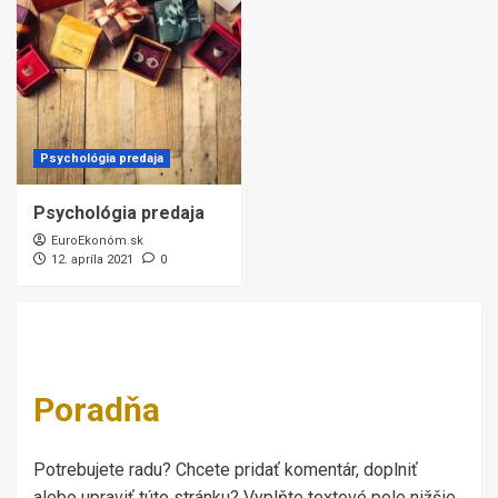
Psychológia predaja
Psychológia predaja
EuroEkonóm.sk
12. apríla 2021
0
Poradňa
Potrebujete radu? Chcete pridať komentár, doplniť
alebo upraviť túto stránku? Vyplňte textové pole nižšie.