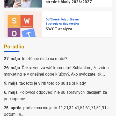
stredné školy 2026/2027
Obľúbené
Odporúčame
Strategická diagnostika
SWOT analýza
Poradňa
27. mája
:
telefónne číslo na mobil?
26. mája
:
Ďakujeme za váš komentár! Súhlasíme, že video
marketing je v dnešnej dobe kľúčový. Ako uvádzate, ak ...
9. mája
:
tak toto je v riti toto co su za priklady
6. mája
:
Polovica odpovedi nie su spravnych, dakujem za
pochopenie
25. apríla
:
podla mna nie je to 11,21,31,41,51,61,71,81,91 a
potom 19...