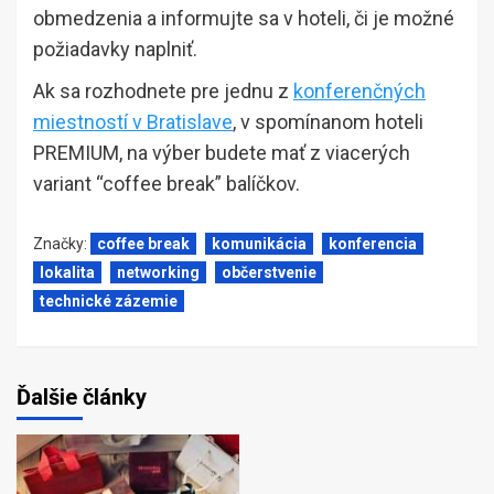
obmedzenia a informujte sa v hoteli, či je možné
požiadavky naplniť.
Ak sa rozhodnete pre jednu z
konferenčných
miestností v Bratislave
, v spomínanom hoteli
PREMIUM, na výber budete mať z viacerých
variant “coffee break” balíčkov.
Značky:
coffee break
komunikácia
konferencia
lokalita
networking
občerstvenie
technické zázemie
Ďalšie články