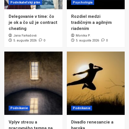
Podnikateľský plán
Psychológia
Delegovanie v tíme: čo
Rozdiel medzi
je ok a čo už je contract
tradičným a agilným
cheating
riadením
Jana Farkašová
Monika P.
5. augusta 2026
0
5. augusta 2026
0
Podnikanie
Podnikanie
Vplyv stresu a
Divadlo renesancie a
pracovného tempa na
baroka