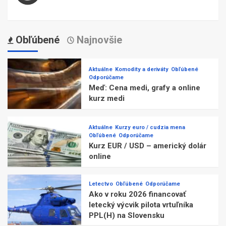
Obľúbené
Najnovšie
Aktuálne
Komodity a deriváty
Obľúbené
Odporúčame
Meď: Cena medi, grafy a online
kurz medi
Aktuálne
Kurzy euro / cudzia mena
Obľúbené
Odporúčame
Kurz EUR / USD – americký dolár
online
Letectvo
Obľúbené
Odporúčame
Ako v roku 2026 financovať
letecký výcvik pilota vrtuľníka
PPL(H) na Slovensku