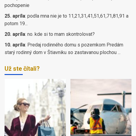
pochopenie
25. apríla
:
podla mna nie je to 11,21,31,41,51,61,71,81,91 a
potom 19...
20. apríla
:
no. kde si to mam skontrolovat?
10. apríla
:
Predaj rodinného domu s pozemkom Predám
starý rodinný dom v Štiavniku so zastavanou plochou ...
Už ste čítali?