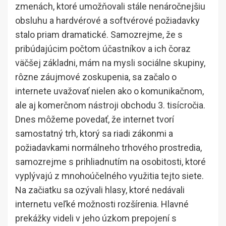
zmenách, ktoré umožňovali stále nenáročnejšiu
obsluhu a hardvérové a softvérové požiadavky
stalo priam dramatické. Samozrejme, že s
pribúdajúcim počtom účastníkov a ich čoraz
väčšej základni, mám na mysli sociálne skupiny,
rôzne záujmové zoskupenia, sa začalo o
internete uvažovať nielen ako o komunikačnom,
ale aj komerčnom nástroji obchodu 3. tisícročia.
Dnes môžeme povedať, že internet tvorí
samostatný trh, ktorý sa riadi zákonmi a
požiadavkami normálneho trhového prostredia,
samozrejme s prihliadnutím na osobitosti, ktoré
vyplývajú z mnohoúčelného využitia tejto siete.
Na začiatku sa ozývali hlasy, ktoré nedávali
internetu veľké možnosti rozšírenia. Hlavné
prekážky videli v jeho úzkom prepojení s