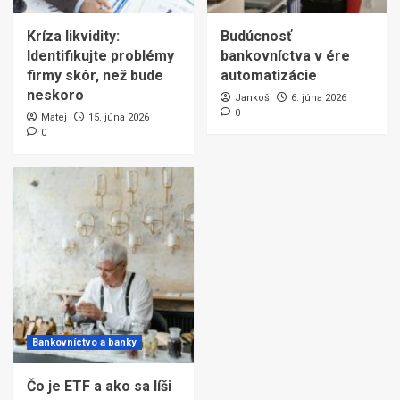
Kríza likvidity:
Budúcnosť
Identifikujte problémy
bankovníctva v ére
firmy skôr, než bude
automatizácie
neskoro
Jankoš
6. júna 2026
0
Matej
15. júna 2026
0
Bankovníctvo a banky
Čo je ETF a ako sa líši