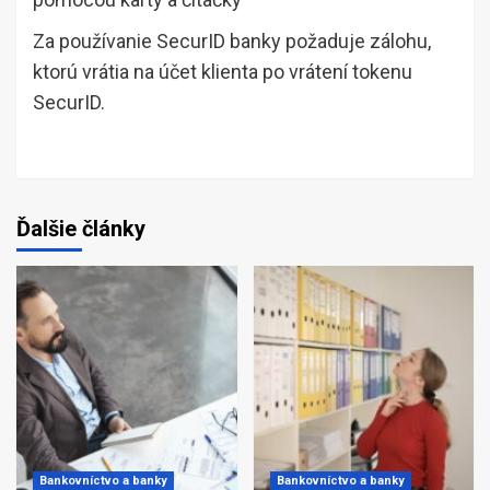
Za používanie SecurID banky požaduje zálohu,
ktorú vrátia na účet klienta po vrátení tokenu
SecurID.
Ďalšie články
Bankovníctvo a banky
Bankovníctvo a banky