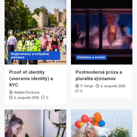
Kryptomeny a virtuálne
peniaze
Reklama a médiá
Proof of identity
Postmoderná próza a
(overenie identity) a
pluralita významov
KYC
P. Varga
6. augusta 2026
0
Natália Šimková
6. augusta 2026
0