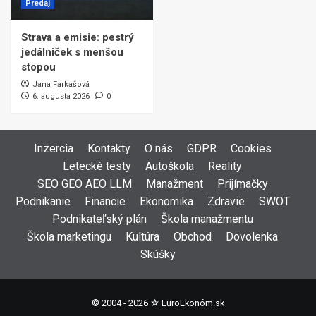
Predaj
Strava a emisie: pestrý
jedálniček s menšou
stopou
Jana Farkašová
6. augusta 2026
0
Inzercia
Kontakty
O nás
GDPR
Cookies
Letecké testy
Autoškola
Reality
SEO GEO AEO LLM
Manažment
Prijímačky
Podnikanie
Financie
Ekonomika
Zdravie
SWOT
Podnikateľský plán
Škola manažmentu
Škola marketingu
Kultúra
Obchod
Dovolenka
Skúšky
© 2004 - 2026 ☆
EuroEkonóm.sk