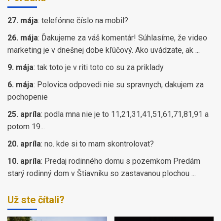
27. mája
:
telefónne číslo na mobil?
26. mája
:
Ďakujeme za váš komentár! Súhlasíme, že video
marketing je v dnešnej dobe kľúčový. Ako uvádzate, ak ...
9. mája
:
tak toto je v riti toto co su za priklady
6. mája
:
Polovica odpovedi nie su spravnych, dakujem za
pochopenie
25. apríla
:
podla mna nie je to 11,21,31,41,51,61,71,81,91 a
potom 19...
20. apríla
:
no. kde si to mam skontrolovat?
10. apríla
:
Predaj rodinného domu s pozemkom Predám
starý rodinný dom v Štiavniku so zastavanou plochou ...
Už ste čítali?