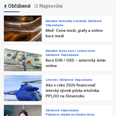
Obľúbené
Najnovšie
Aktuálne
Komodity a deriváty
Obľúbené
Odporúčame
Meď: Cena medi, grafy a online
kurz medi
Aktuálne
Kurzy euro / cudzia mena
Obľúbené
Odporúčame
Kurz EUR / USD – americký dolár
online
Letectvo
Obľúbené
Odporúčame
Ako v roku 2026 financovať
letecký výcvik pilota vrtuľníka
PPL(H) na Slovensku
Obľúbené
Odporúčame
Prijímacie skúšky na strednú školu