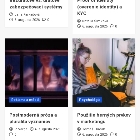
Bezdrátové vs. drátové
Proof of identity
zabezpečovací systémy
(overenie identity) a
KYC
Jana Farkašová
6. augusta 2026
0
Natália Šimková
6. augusta 2026
0
Reklama a médiá
Psychológia
Postmoderná próza a
Použitie herných prvkov
pluralita významov
v marketingu
P. Varga
6. augusta 2026
Tomáš Hudák
0
6. augusta 2026
0