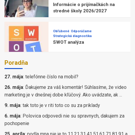
Informácie o prijímačkách na
stredné školy 2026/2027
Obľúbené
Odporúčame
Strategická diagnostika
SWOT analýza
Poradňa
27. mája
:
telefónne číslo na mobil?
26. mája
:
Ďakujeme za váš komentár! Súhlasíme, že video
marketing je v dnešnej dobe kľúčový. Ako uvádzate, ak ...
9. mája
:
tak toto je v riti toto co su za priklady
6. mája
:
Polovica odpovedi nie su spravnych, dakujem za
pochopenie
25. apríla
:
podla mna nie je to 11,21,31,41,51,61,71,81,91 a