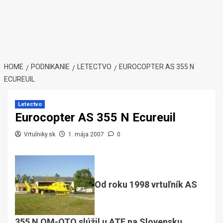
HOME
PODNIKANIE
LETECTVO
EUROCOPTER AS 355 N
ECUREUIL
Letectvo
Eurocopter AS 355 N Ecureuil
Vrtulniky.sk
1. mája 2007
0
Od roku 1998 vrtuľník AS
355 N OM-OTO slúžil u ATE na Slovensku.