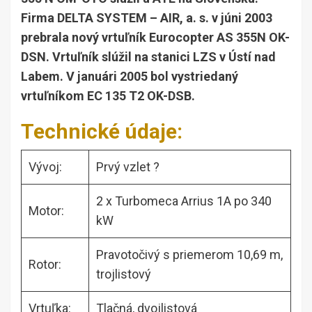
Firma DELTA SYSTEM – AIR, a. s. v júni 2003
prebrala nový vrtuľník Eurocopter AS 355N OK-
DSN. Vrtuľník slúžil na stanici LZS v Ústí nad
Labem. V januári 2005 bol vystriedaný
vrtuľníkom EC 135 T2 OK-DSB.
Technické údaje:
Vývoj:
Prvý vzlet ?
2 x Turbomeca Arrius 1A po 340
Motor:
kW
Pravotočivý s priemerom 10,69 m,
Rotor:
trojlistový
Vrtuľka:
Tlačná, dvojlistová