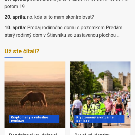
potom 19...
20. apríla
:
no. kde si to mam skontrolovat?
10. apríla
:
Predaj rodinného domu s pozemkom Predám
starý rodinný dom v Štiavniku so zastavanou plochou ...
Už ste čítali?
Kryptomeny a virtuálne
Kryptomeny a virtuálne
peniaze
peniaze