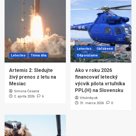
Letectvo
Obľúbené
Letectvo
Téma dňa
Odporúčame
Artemis 2: Sledujte
Ako v roku 2026
živý prenos z letu na
financovať letecký
Mesiac
výcvik pilota vrtuľníka
PPL(H) na Slovensku
Simona Česaná
2. apríla 2026
6
Vrtulniky.sk
31. marca 2026
0