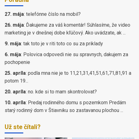
27. mája
:
telefónne číslo na mobil?
26. mája
:
Ďakujeme za váš komentár! Súhlasíme, že video
marketing je v dnešnej dobe kľúčový. Ako uvádzate, ak ...
9. mája
:
tak toto je v riti toto co su za priklady
6. mája
:
Polovica odpovedi nie su spravnych, dakujem za
pochopenie
25. apríla
:
podla mna nie je to 11,21,31,41,51,61,71,81,91 a
potom 19...
20. apríla
:
no. kde si to mam skontrolovat?
10. apríla
:
Predaj rodinného domu s pozemkom Predám
starý rodinný dom v Štiavniku so zastavanou plochou ...
Už ste čítali?