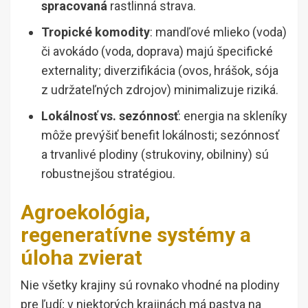
spracovaná
rastlinná strava.
Tropické komodity
: mandľové mlieko (voda)
či avokádo (voda, doprava) majú špecifické
externality; diverzifikácia (ovos, hrášok, sója
z udržateľných zdrojov) minimalizuje riziká.
Lokálnosť vs. sezónnosť
: energia na skleníky
môže prevýšiť benefit lokálnosti; sezónnosť
a trvanlivé plodiny (strukoviny, obilniny) sú
robustnejšou stratégiou.
Agroekológia,
regeneratívne systémy a
úloha zvierat
Nie všetky krajiny sú rovnako vhodné na plodiny
pre ľudí; v niektorých krajinách má pastva na