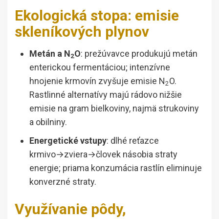
Ekologická stopa: emisie
skleníkových plynov
Metán a N
O
: prežúvavce produkujú metán
2
enterickou fermentáciou; intenzívne
hnojenie krmovín zvyšuje emisie N
O.
2
Rastlinné alternatívy majú rádovo nižšie
emisie na gram bielkoviny, najmä strukoviny
a obilniny.
Energetické vstupy
: dlhé reťazce
krmivo→zviera→človek násobia straty
energie; priama konzumácia rastlín eliminuje
konverzné straty.
Využívanie pôdy,