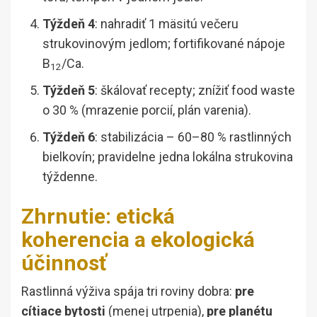
Týždeň 4
: nahradiť 1 mäsitú večeru
strukovinovým jedlom; fortifikované nápoje
B
/Ca.
12
Týždeň 5
: škálovať recepty; znížiť food waste
o 30 % (mrazenie porcií, plán varenia).
Týždeň 6
: stabilizácia – 60–80 % rastlinných
bielkovín; pravidelne jedna lokálna strukovina
týždenne.
Zhrnutie: etická
koherencia a ekologická
účinnosť
Rastlinná výživa spája tri roviny dobra:
pre
cítiace bytosti
(menej utrpenia),
pre planétu