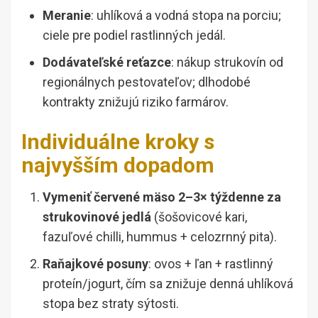
Meranie
: uhlíková a vodná stopa na porciu;
ciele pre podiel rastlinných jedál.
Dodávateľské reťazce
: nákup strukovín od
regionálnych pestovateľov; dlhodobé
kontrakty znižujú riziko farmárov.
Individuálne kroky s
najvyšším dopadom
Vymeniť červené mäso 2–3× týždenne za
strukovinové jedlá
(šošovicové kari,
fazuľové chilli, hummus + celozrnný pita).
Raňajkové posuny
: ovos + ľan + rastlinný
proteín/jogurt, čím sa znižuje denná uhlíková
stopa bez straty sýtosti.