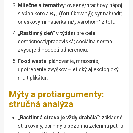
Mliečne alternatívy
: ovsený/hrachový nápoj
s vápnikom a B
(fortifikovaný); syr nahradiť
12
orieškovými nátierkami/„tvarohom“ z tofu.
„Rastlinný deň“ v týždni
pre celé
domácnosti/pracoviská; sociálna norma
zvyšuje dlhodobú adherenciu.
Food waste
: plánovanie, mrazenie,
upotrebenie zvyškov – etický aj ekologický
multiplikátor.
Mýty a protiargumenty:
stručná analýza
„Rastlinná strava je vždy drahšia“
: základné
strukoviny, obilniny a sezónna zelenina patria