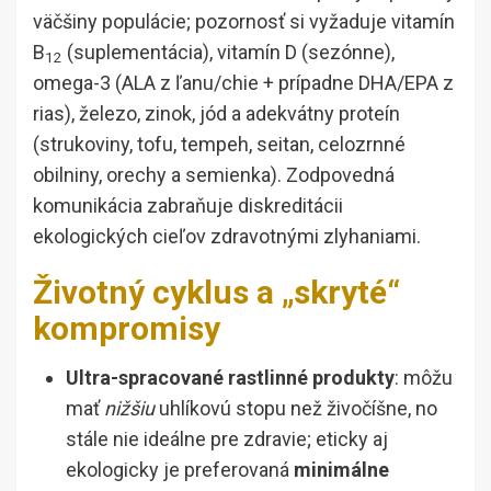
väčšiny populácie; pozornosť si vyžaduje vitamín
B
(suplementácia), vitamín D (sezónne),
12
omega-3 (ALA z ľanu/chie + prípadne DHA/EPA z
rias), železo, zinok, jód a adekvátny proteín
(strukoviny, tofu, tempeh, seitan, celozrnné
obilniny, orechy a semienka). Zodpovedná
komunikácia zabraňuje diskreditácii
ekologických cieľov zdravotnými zlyhaniami.
Životný cyklus a „skryté“
kompromisy
Ultra-spracované rastlinné produkty
: môžu
mať
nižšiu
uhlíkovú stopu než živočíšne, no
stále nie ideálne pre zdravie; eticky aj
ekologicky je preferovaná
minimálne