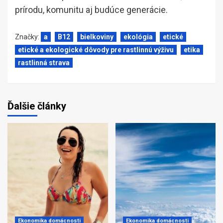
prírodu, komunitu aj budúce generácie.
Značky:
a
B12
bielkoviny
ekológia
etické
etické a ekologické dôvody pre rastlinnú výživu
etika
rastlinná strava
Ďalšie články
Ekonomika domácnosti
Ekonomika domácnosti