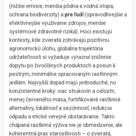
(nižšie emisie, menšia pôdna a vodná stopa,
ochrana biodiverzity) a
pre ľudí
(spravodlivejšie a
efektívnejšie využívanie zdrojov, menšie
systémové zdravotné riziká). Hoci existujú
kontexty, kde zvieratá zohrávajú pozitívnu
agronomickú úlohu, globálna trajektória
udržateľnosti si vyžaduje
výrazné
zníženie
dopytu po živočíšnych produktoch a posun k
pestrým, minimálne spracovaným rastlinným
jedlám. Najvyšší dopad majú jednoduché, no
konzistentné kroky: viac strukovín a celozŕn,
menej červeného mäsa, fortifikované rastlinné
alternatívy, lokálnosť a sezónnosť, redukcia
odpadu a etické verejné obstarávanie. Takto
chápaná rastlinná výživa nie je obmedzenie, ale
koherentná prax starostlivosti – o zvieratá,