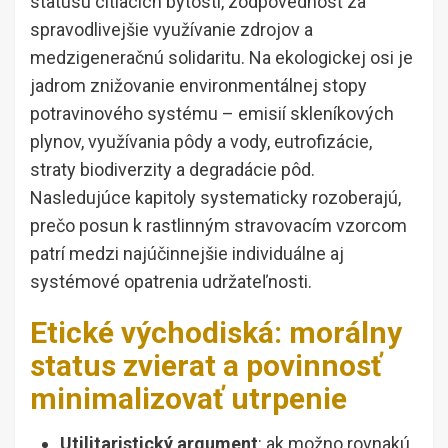
statusu cítiacich bytostí, zodpovednosť za
spravodlivejšie využívanie zdrojov a
medzigeneračnú solidaritu. Na ekologickej osi je
jadrom znižovanie environmentálnej stopy
potravinového systému – emisií skleníkových
plynov, využívania pôdy a vody, eutrofizácie,
straty biodiverzity a degradácie pôd.
Nasledujúce kapitoly systematicky rozoberajú,
prečo posun k rastlinným stravovacím vzorcom
patrí medzi najúčinnejšie individuálne aj
systémové opatrenia udržateľnosti.
Etické východiská: morálny
status zvierat a povinnosť
minimalizovať utrpenie
Utilitaristický argument
: ak možno rovnakú