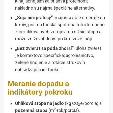
k najlacnejším kalóriám a proteínom;
nákladné sú najmä špeciálne alternatívy.
„Sója ničí pralesy“
: majorita sóje smeruje do
krmív; priama ľudská spotreba tofu/tempehu
z certifikovaných zdrojov má nižšiu stopu a
môže znižovať dopyt po krmivovej sóji.
„Bez zvierat sa pôda zhorší“
: úloha zvierat
je kontextovo špecifická; agrolesníctvo,
zelené hnojenie a rotácie strukovín
nahrádzajú časť funkcií.
Meranie dopadu a
indikátory pokroku
Uhlíková stopa na jedlo
(kg CO
e/porcia) a
2
2
pozemná stopa
(m
·rok/porcia).