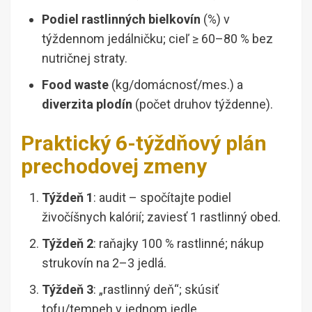
Podiel rastlinných bielkovín
(%) v
týždennom jedálničku; cieľ ≥ 60–80 % bez
nutričnej straty.
Food waste
(kg/domácnosť/mes.) a
diverzita plodín
(počet druhov týždenne).
Praktický 6-týždňový plán
prechodovej zmeny
Týždeň 1
: audit – spočítajte podiel
živočíšnych kalórií; zaviesť 1 rastlinný obed.
Týždeň 2
: raňajky 100 % rastlinné; nákup
strukovín na 2–3 jedlá.
Týždeň 3
: „rastlinný deň“; skúsiť
tofu/tempeh v jednom jedle.