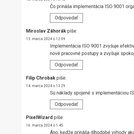
Čo prináša implementácia ISO 9001 org
Odpovedať
Miroslav Záhorák
píše:
13. marca 2024 o 12:09
Implementácia ISO 9001 zvyšuje efektivi
nové pracovné postupy a zvyšuje spoko
Odpovedať
Filip Chrobak
píše:
14. marca 2024 o 13:29
Sú náklady spojené s implementáciou 
Odpovedať
PixelWizard
píše:
16. marca 2024 o 1:45
Áno, keďže prináša dlhodobé výhody ako l