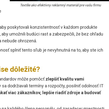
Textílie ako efektívny reklamný materiál pre vašu firmu
e
 aby poskytovali konzistentnosť v každom produkte
, aby umožnili budúci rast a zabezpečili, že bez ohľadu
ta nebude ohrozená.
nosť splniť tento sľub je nevyhnutná na to, aby ste ich
se dôležité?
tandardov môže pomôcť
zlepšiť kvalitu vami
aby sa dodržiavali termíny a rozpočty, posilniť odolnosť IT
ákať viac zákazníkov, lepšie riadiť zdroje a budovať
na každého člena personálu, od zasadacej miestnosti