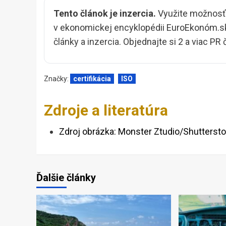
Tento článok je inzercia.
Využite možnosť v
v ekonomickej encyklopédii EuroEkonóm.sk
články a inzercia
. Objednajte si 2 a viac PR
Značky:
certifikácia
ISO
Zdroje a literatúra
Zdroj obrázka: Monster Ztudio/Shutterst
Ďalšie články