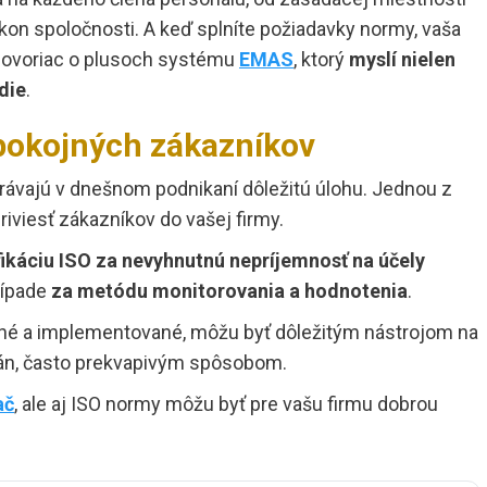
kon spoločnosti. A keď splníte požiadavky normy, vaša
hovoriac o plusoch systému
EMAS
, ktorý
myslí nielen
die
.
pokojných zákazníkov
ávajú v dnešnom podnikaní dôležitú úlohu. Jednou z
iviesť zákazníkov do vašej firmy.
fikáciu ISO za nevyhnutnú nepríjemnosť na účely
rípade
za metódu monitorovania a hodnotenia
.
é a implementované, môžu byť dôležitým nástrojom na
rán, často prekvapivým spôsobom.
ač
, ale aj ISO normy môžu byť pre vašu firmu dobrou