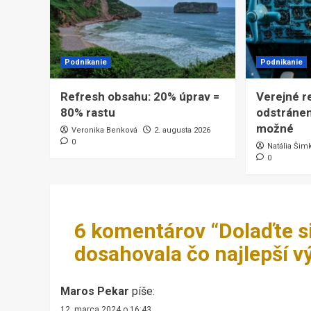
Podnikanie
Podnikanie
Refresh obsahu: 20% úprav =
Verejné r
80% rastu
odstránen
možné
Veronika Benková
2. augusta 2026
0
Natália Šim
0
6 komentárov “
Dolaďte s
dosahovala čo najlepší v
Maros Pekar
píše:
12. marca 2024 o 16:43