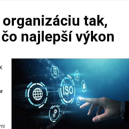
 organizáciu tak,
čo najlepší výkon
,
a
dmi