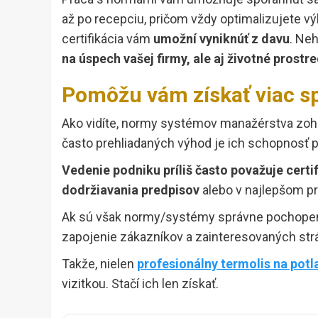
až po recepciu, pričom vždy optimalizujete vý
certifikácia vám
umožní vyniknúť z davu
. Ne
na úspech vašej firmy, ale aj životné prostre
Pomôžu vám získať viac s
Ako vidíte, normy systémov manažérstva zohr
často prehliadaných výhod je ich schopnosť pr
Vedenie podniku príliš často považuje certi
dodržiavania predpisov
alebo v najlepšom p
Ak sú však normy/systémy správne pochopen
zapojenie zákazníkov a zainteresovaných st
Takže, nielen
profesionálny termolis na potl
vizitkou. Stačí ich len získať.