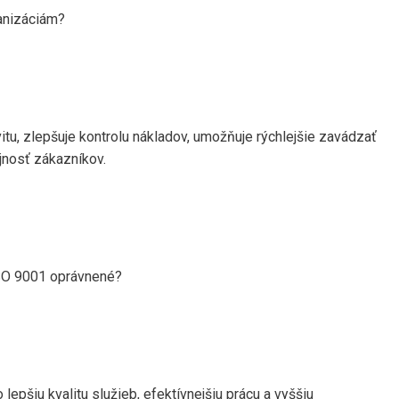
anizáciám?
tu, zlepšuje kontrolu nákladov, umožňuje rýchlejšie zavádzať
jnosť zákazníkov.
ISO 9001 oprávnené?
epšiu kvalitu služieb, efektívnejšiu prácu a vyššiu