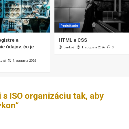
Podnikanie
egistre a
HTML a CSS
ie údajov: čo je
Jankoš
1. augusta 2026
0
ková
1. augusta 2026
i s ISO organizáciu tak, aby
ýkon
”