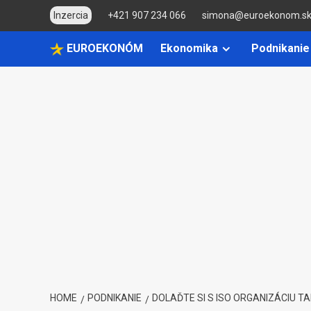
Skip
Inzercia
+421 907 234 066
simona@euroekonom.s
to
content
EUROEKONÓM
Ekonomika
Podnikanie
HOME
PODNIKANIE
DOLAĎTE SI S ISO ORGANIZÁCIU T