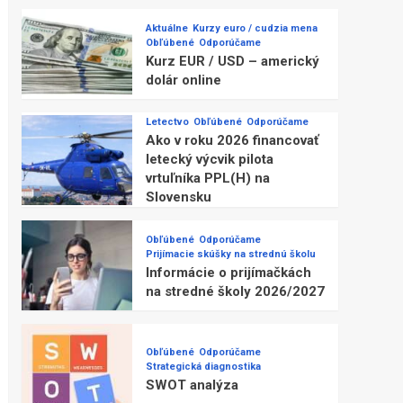
Aktuálne
Kurzy euro / cudzia mena
Obľúbené
Odporúčame
Kurz EUR / USD – americký
dolár online
Letectvo
Obľúbené
Odporúčame
Ako v roku 2026 financovať
letecký výcvik pilota
vrtuľníka PPL(H) na
Slovensku
Obľúbené
Odporúčame
Prijímacie skúšky na strednú školu
Informácie o prijímačkách
na stredné školy 2026/2027
Obľúbené
Odporúčame
Strategická diagnostika
SWOT analýza