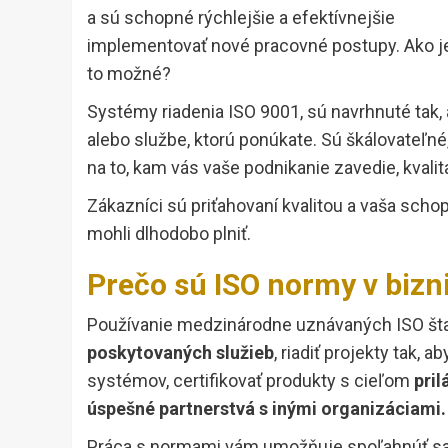
a sú schopné rýchlejšie a efektívnejšie
implementovať nové pracovné postupy. Ako j
to možné?
Systémy riadenia ISO 9001, sú navrhnuté tak,
alebo službe, ktorú ponúkate. Sú škálovateľné
na to, kam vás vaše podnikanie zavedie, kvali
Zákazníci sú priťahovaní kvalitou a vaša schop
mohli dlhodobo plniť.
Prečo sú ISO normy v bizni
Používanie medzinárodne uznávaných ISO š
poskytovaných služieb
, riadiť projekty tak, 
systémov, certifikovať produkty s cieľom
pril
úspešné partnerstvá s inými organizáciami.
Práca s normami vám umožňuje spoľahnúť sa 