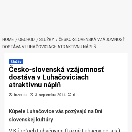
HOME
OBCHOD
SLUŽBY
ČESKO-SLOVENSKÁ VZÁJOMNOSŤ
DOSTÁVA V LUHAČOVICIACH ATRAKTÍVNU NÁPLŇ
Služby
Česko-slovenská vzájomnosť
dostáva v Luhačoviciach
atraktívnu náplň
Inzercia
3. septembra 2014
6
Kúpele Luhačovice vás pozývajú na Dni
slovenskej kultúry
V Kúpeľoch Luhačovice (Lázně Luhačovice, a.s.)