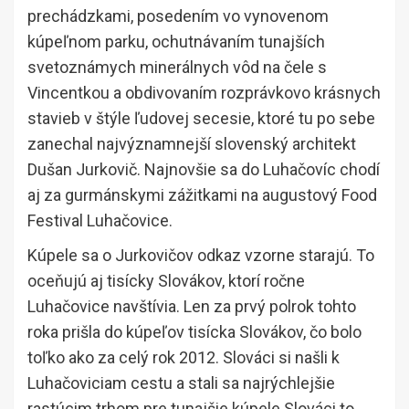
prechádzkami, posedením vo vynovenom
kúpeľnom parku, ochutnávaním tunajších
svetoznámych minerálnych vôd na čele s
Vincentkou a obdivovaním rozprávkovo krásnych
stavieb v štýle ľudovej secesie, ktoré tu po sebe
zanechal najvýznamnejší slovenský architekt
Dušan Jurkovič. Najnovšie sa do Luhačovíc chodí
aj za gurmánskymi zážitkami na augustový Food
Festival Luhačovice.
Kúpele sa o Jurkovičov odkaz vzorne starajú. To
oceňujú aj tisícky Slovákov, ktorí ročne
Luhačovice navštívia. Len za prvý polrok tohto
roka prišla do kúpeľov tisícka Slovákov, čo bolo
toľko ako za celý rok 2012. Slováci si našli k
Luhačoviciam cestu a stali sa najrýchlejšie
rastúcim trhom pre tunajšie kúpele.Slováci to