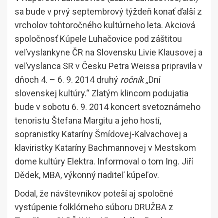
sa bude v prvý septembrový týždeň konať ďalší z
vrcholov tohtoročného kultúrneho leta. Akciová
spoločnosť Kúpele Luhačovice pod záštitou
veľvyslankyne ČR na Slovensku Livie Klausovej a
veľvyslanca SR v Česku Petra Weissa pripravila v
dňoch 4. – 6. 9. 2014 druhý
ročník
,,Dní
slovenskej kultúry.“ Zlatým klincom podujatia
bude v sobotu 6. 9. 2014 koncert svetoznámeho
tenoristu Štefana Margitu a jeho hostí,
sopranistky Kataríny Šmídovej-Kalvachovej a
klaviristky Kataríny Bachmannovej v Mestskom
dome kultúry Elektra. Informoval o tom Ing. Jiří
Dědek, MBA, výkonný riaditeľ kúpeľov.
Dodal, že návštevníkov poteší aj spoločné
vystúpenie folklórneho súboru DRUŽBA z