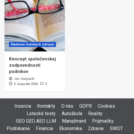
Riadenie ľudských zdrojov
Koncept spoločenskej
zodpovednosti
podnikov
Ján Gašparík
5. augusta 2026
0
Inzercia
Kontakty
O nás
GDPR
Cookies
Letecké testy
Autoškola
Reality
SEO GEO AEO LLM
Manažment
Prijímačky
Podnikanie
Financie
Ekonomika
Zdravie
SWOT