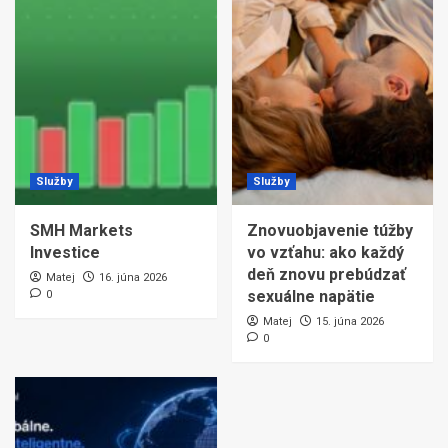
Služby
Služby
SMH Markets
Znovuobjavenie túžby
Investice
vo vzťahu: ako každý
deň znovu prebúdzať
Matej
16. júna 2026
sexuálne napätie
0
Matej
15. júna 2026
0