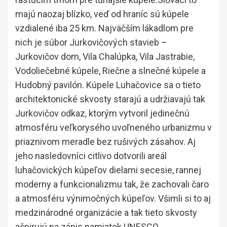
majú naozaj blízko, veď od hraníc sú kúpele
vzdialené iba 25 km. Najväčším lákadlom pre
nich je súbor Jurkovičových stavieb –
Jurkovičov dom, Vila Chalúpka, Vila Jastrabie,
Vodoliečebné kúpele, Riečne a slnečné kúpele a
Hudobný pavilón. Kúpele Luhačovice sa o tieto
architektonické skvosty starajú a udržiavajú tak
Jurkovičov odkaz, ktorým vytvoril jedinečnú
atmosféru veľkorysého uvoľneného urbanizmu v
priaznivom meradle bez rušivých zásahov. Aj
jeho nasledovníci citlivo dotvorili areál
luhačovických kúpeľov dielami secesie, rannej
moderny a funkcionalizmu tak, že zachovali čaro
a atmosféru výnimočných kúpeľov. Všimli si to aj
medzinárodné organizácie a tak tieto skvosty
ašpirujú na zápis pamiatok UNESCO.