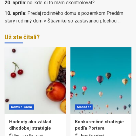
20. apríla
:
no. kde si to mam skontrolovat?
10. apríla
:
Predaj rodinného domu s pozemkom Predám
starý rodinný dom v Štiavniku so zastavanou plochou ...
Už ste čítali?
Komunikácia
Manažér
Hodnoty ako základ
Konkurenčné stratégie
dlhodobej stratégie
podľa Portera
Veronika Benková
Jana Farkašová