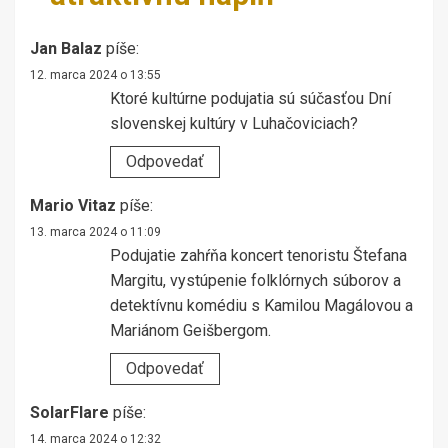
Jan Balaz
píše:
12. marca 2024 o 13:55
Ktoré kultúrne podujatia sú súčasťou Dní
slovenskej kultúry v Luhačoviciach?
Odpovedať
Mario Vitaz
píše:
13. marca 2024 o 11:09
Podujatie zahŕňa koncert tenoristu Štefana
Margitu, vystúpenie folklórnych súborov a
detektívnu komédiu s Kamilou Magálovou a
Mariánom Geišbergom.
Odpovedať
SolarFlare
píše:
14. marca 2024 o 12:32