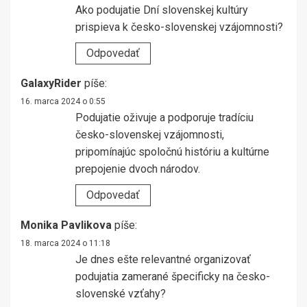
Ako podujatie Dní slovenskej kultúry
prispieva k česko-slovenskej vzájomnosti?
Odpovedať
GalaxyRider
píše:
16. marca 2024 o 0:55
Podujatie oživuje a podporuje tradíciu
česko-slovenskej vzájomnosti,
pripomínajúc spoločnú históriu a kultúrne
prepojenie dvoch národov.
Odpovedať
Monika Pavlikova
píše:
18. marca 2024 o 11:18
Je dnes ešte relevantné organizovať
podujatia zamerané špecificky na česko-
slovenské vzťahy?