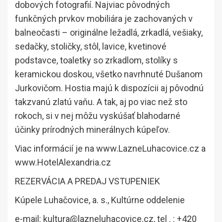
dobových fotografií. Najviac pôvodných
funkčných prvkov mobiliára je zachovaných v
balneočasti – originálne ležadlá, zrkadlá, vešiaky,
sedačky, stoličky, stôl, lavice, kvetinové
podstavce, toaletky so zrkadlom, stolíky s
keramickou doskou, všetko navrhnuté Dušanom
Jurkovičom. Hostia majú k dispozícii aj pôvodnú
takzvanú zlatú vaňu. A tak, aj po viac než sto
rokoch, si v nej môžu vyskúšať blahodarné
účinky prírodných minerálnych kúpeľov.
Viac informácií je na www.LazneLuhacovice.cz a
www.HotelAlexandria.cz
REZERVÁCIA A PREDAJ VSTUPENIEK
Kúpele Luhačovice, a. s., Kultúrne oddelenie
e-mail: kultura@lazneluhacovice.cz, tel . : +420