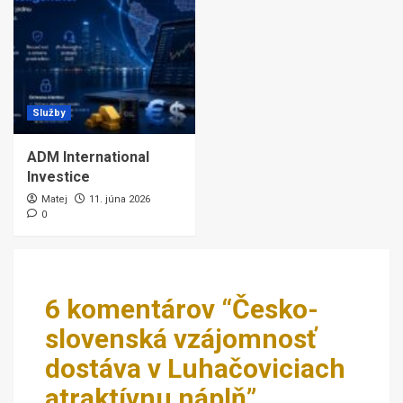
Služby
ADM International
Investice
Matej
11. júna 2026
0
6 komentárov “
Česko-
slovenská vzájomnosť
dostáva v Luhačoviciach
atraktívnu náplň
”