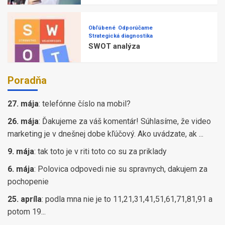
Obľúbené
Odporúčame
Strategická diagnostika
SWOT analýza
Poradňa
27. mája
:
telefónne číslo na mobil?
26. mája
:
Ďakujeme za váš komentár! Súhlasíme, že video
marketing je v dnešnej dobe kľúčový. Ako uvádzate, ak ...
9. mája
:
tak toto je v riti toto co su za priklady
6. mája
:
Polovica odpovedi nie su spravnych, dakujem za
pochopenie
25. apríla
:
podla mna nie je to 11,21,31,41,51,61,71,81,91 a
potom 19...