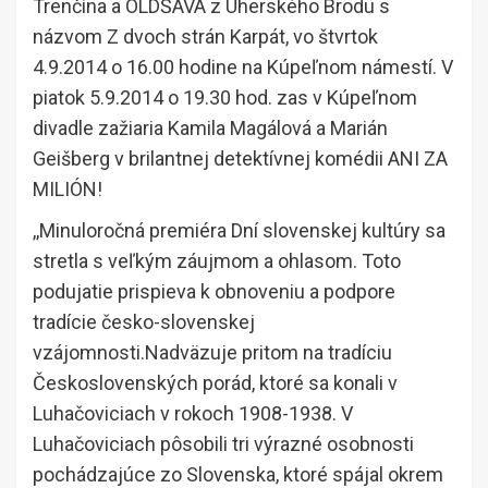
Trenčína a OLDŠAVA z Uherského Brodu s
názvom Z dvoch strán Karpát, vo štvrtok
4.9.2014 o 16.00 hodine na Kúpeľnom námestí. V
piatok 5.9.2014 o 19.30 hod. zas v Kúpeľnom
divadle zažiaria Kamila Magálová a Marián
Geišberg v brilantnej detektívnej komédii ANI ZA
MILIÓN!
,,Minuloročná premiéra Dní slovenskej kultúry sa
stretla s veľkým záujmom a ohlasom. Toto
podujatie prispieva k obnoveniu a podpore
tradície česko-slovenskej
vzájomnosti.Nadväzuje pritom na tradíciu
Československých porád, ktoré sa konali v
Luhačoviciach v rokoch 1908-1938. V
Luhačoviciach pôsobili tri výrazné osobnosti
pochádzajúce zo Slovenska, ktoré spájal okrem