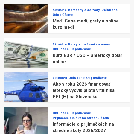
Aktuálne
Komodity a deriváty
Obľúbené
Odporúčame
Meď: Cena medi, grafy a online
kurz medi
Aktuálne
Kurzy euro / cudzia mena
Obľúbené
Odporúčame
Kurz EUR / USD – americký dolár
online
Letectvo
Obľúbené
Odporúčame
Ako v roku 2026 financovať
letecký výcvik pilota vrtuľníka
PPL(H) na Slovensku
Obľúbené
Odporúčame
Prijímacie skúšky na strednú školu
Informácie o prijímačkách na
stredné školy 2026/2027