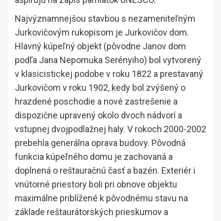
Najvýznamnejšou stavbou s nezameniteľným
Jurkovičovým rukopisom je Jurkovičov dom.
Hlavný kúpeľný objekt (pôvodne Janov dom
podľa Jana Nepomuka Serényiho) bol vytvorený
v klasicistickej podobe v roku 1822 a prestavaný
Jurkovičom v roku 1902, kedy bol zvýšený o
hrazdené poschodie a nové zastrešenie a
dispozične upravený okolo dvoch nádvorí a
vstupnej dvojpodlažnej haly. V rokoch 2000-2002
prebehla generálna oprava budovy. Pôvodná
funkcia kúpeľného domu je zachovaná a
doplnená o reštauračnú časť a bazén. Exteriér i
vnútorné priestory boli pri obnove objektu
maximálne priblížené k pôvodnému stavu na
základe reštaurátorských prieskumov a