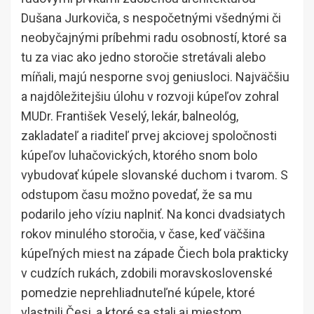
Dušana Jurkoviča, s nespočetnými všednými či
neobyčajnými príbehmi radu osobností, ktoré sa
tu za viac ako jedno storočie stretávali alebo
míňali, majú nesporne svoj ​​geniusloci. Najväčšiu
a najdôležitejšiu úlohu v rozvoji kúpeľov zohral
MUDr. František Veselý, lekár, balneológ,
zakladateľ a riaditeľ prvej akciovej spoločnosti
kúpeľov luhačovických, ktorého snom bolo
vybudovať kúpele slovanské duchom i tvarom. S
odstupom času možno povedať, že sa mu
podarilo jeho víziu naplniť. Na konci dvadsiatych
rokov minulého storočia, v čase, keď väčšina
kúpeľných miest na západe Čiech bola prakticky
v cudzích rukách, zdobili moravskoslovenské
pomedzie neprehliadnuteľné kúpele, ktoré
vlastnili Česi, a ktoré sa stali aj miestom