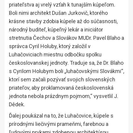
priateľstva aj vrelý vzťah k tunajším kúpeľom.
Boli nimi architekt Dušan Jurkovič, ktorého
krásne stavby zdobia kúpele až do súčasnosti,
národný buditeľ, kúpeľný lekár a iniciátor
stretnutia Čechov a Slovákov MUDr. Pavel Blaho a
správca Cyril Holuby, ktorý založil v
Luhačoviciach miestnu odbočku spolku
českoslovanskej jednoty. Traduje sa, že Dr. Blaho
s Cyrilom Holubym boli „luhačovskými Slovákmi“,
ktorí sem začali pozývať svojich slovenských
priateľov, aby proklamovaná československá
jednota nebola prázdnym pojmom,“ vysvetlil J.
Dědek.
Ďalej poukázal na to, že Luhačovice, kúpele s
prírodnými liečivými prameňmi, farebnou a
ľudovými prvkami zdobenou architektúrou