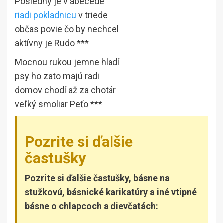
Posledný je v abecede
riadi pokladnicu
v triede
občas povie čo by nechcel
aktívny je Rudo ***
Mocnou rukou jemne hladí
psy ho zato majú radi
domov chodí až za chotár
veľký smoliar Peťo ***
Pozrite si ďalšie
častušky
Pozrite si ďalšie častušky, básne na
stužkovú, básnické karikatúry a iné vtipné
básne o chlapcoch a dievčatách: