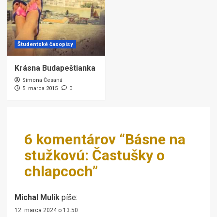
Študentské časopisy
Krásna Budapeštianka
Simona Česaná
5. marca 2015
0
6 komentárov “
Básne na
stužkovú: Častušky o
chlapcoch
”
Michal Mulik
píše:
12. marca 2024 o 13:50