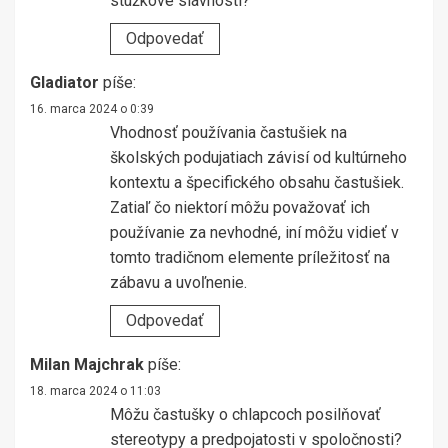
stužkové slávnosti?
Odpovedať
Gladiator
píše:
16. marca 2024 o 0:39
Vhodnosť používania častušiek na
školských podujatiach závisí od kultúrneho
kontextu a špecifického obsahu častušiek.
Zatiaľ čo niektorí môžu považovať ich
používanie za nevhodné, iní môžu vidieť v
tomto tradičnom elemente príležitosť na
zábavu a uvoľnenie.
Odpovedať
Milan Majchrak
píše:
18. marca 2024 o 11:03
Môžu častušky o chlapcoch posilňovať
stereotypy a predpojatosti v spoločnosti?