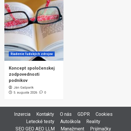
Riadenie ľudských zdrojov
Koncept spoločenskej
zodpovednosti
podnikov
Ján Gašparík
5. augusta 2026
0
Inzercia
Kontakty
O nás
GDPR
Cookies
Letecké testy
Autoškola
Reality
SEO GEO AEO LLM
Manažment
Prijímačky