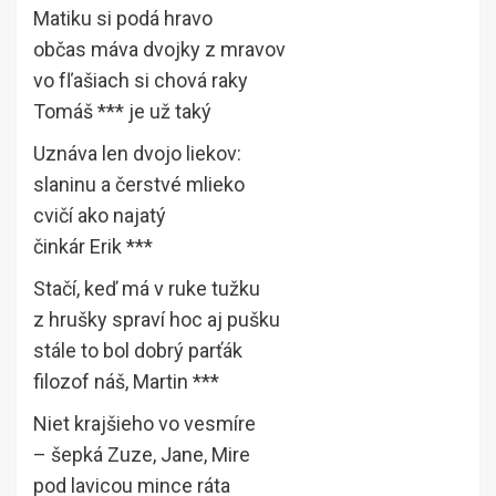
Matiku si podá hravo
občas máva dvojky z mravov
vo fľašiach si chová raky
Tomáš *** je už taký
Uznáva len dvojo liekov:
slaninu a čerstvé mlieko
cvičí ako najatý
činkár Erik ***
Stačí, keď má v ruke tužku
z hrušky spraví hoc aj pušku
stále to bol dobrý parťák
filozof náš, Martin ***
Niet krajšieho vo vesmíre
– šepká Zuze, Jane, Mire
pod lavicou mince ráta