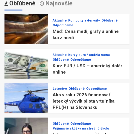
Obľúbené
Najnovšie
Aktuálne
Komodity a deriváty
Obľúbené
Odporúčame
Meď: Cena medi, grafy a online
kurz medi
Aktuálne
Kurzy euro / cudzia mena
Obľúbené
Odporúčame
Kurz EUR / USD – americký dolár
online
Letectvo
Obľúbené
Odporúčame
Ako v roku 2026 financovať
letecký výcvik pilota vrtuľníka
PPL(H) na Slovensku
Obľúbené
Odporúčame
Prijímacie skúšky na strednú školu