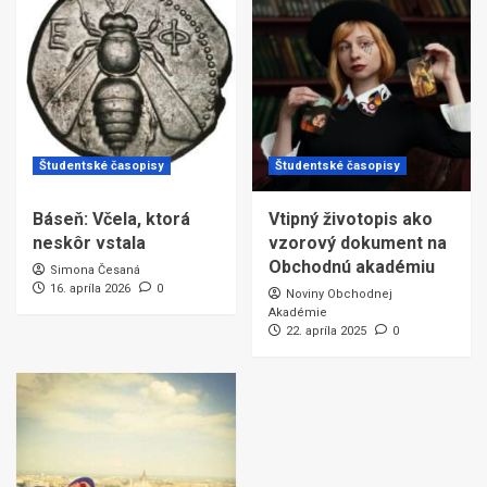
Študentské časopisy
Študentské časopisy
Báseň: Včela, ktorá
Vtipný životopis ako
neskôr vstala
vzorový dokument na
Obchodnú akadémiu
Simona Česaná
16. apríla 2026
0
Noviny Obchodnej
Akadémie
22. apríla 2025
0