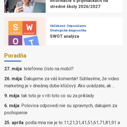
Informácie o prijímačkách na
stredné školy 2026/2027
Obľúbené
Odporúčame
Strategická diagnostika
SWOT analýza
Poradňa
27. mája
:
telefónne číslo na mobil?
26. mája
:
Ďakujeme za váš komentár! Súhlasíme, že video
marketing je v dnešnej dobe kľúčový. Ako uvádzate, ak ...
9. mája
:
tak toto je v riti toto co su za priklady
6. mája
:
Polovica odpovedi nie su spravnych, dakujem za
pochopenie
25. apríla
:
podla mna nie je to 11,21,31,41,51,61,71,81,91 a