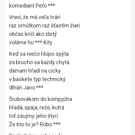
komediant Peťo ***
Vraví, že má veľa tvárí
raz smútkom raz šťastím žiari
občas kričí ako zbitý
voláme ho *** Kity
Keď sa niečo hlúpo spýta
za brucho sa každý chytá
dámam hľadí na cicky
v baskete typ technický
dlháň Jano ***
Šrubovákom do kompjútra
hľadá, spája, reže, kutrá
toť záujmy jeho štyri
Že kto to je? Robo ***