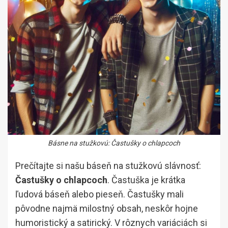
Básne na stužkovú: Častušky o chlapcoch
Prečítajte si našu báseň na stužkovú slávnosť:
Častušky o chlapcoch
. Častuška je krátka
ľudová báseň alebo pieseň. Častušky mali
pôvodne najmä milostný obsah, neskôr hojne
humoristický a satirický. V rôznych variáciách si