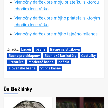
Vianočný darček pre moju priateľku, s ktorou
chodím len krátko
Vianočný darček pre môjho priateľa, s ktorým
chodím len krátko
Vianočný darček pre môjho tajného milenca
Značky:
báseň
básne
Básne na stužkovú
Básne pre chlapcov
Básnické karikatúry
Častušky
literatúra
moderné básne
poézia
slovenské básne
Vtipné básne
Ďalšie články