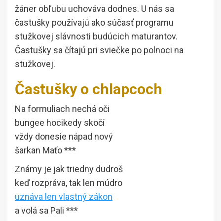
žáner obľubu uchováva dodnes. U nás sa
častušky používajú ako súčasť programu
stužkovej slávnosti budúcich maturantov.
Častušky sa čítajú pri sviečke po polnoci na
stužkovej.
Častušky o chlapcoch
Na formuliach nechá oči
bungee hocikedy skočí
vždy donesie nápad nový
šarkan Maťo ***
Známy je jak triedny dudroš
keď rozpráva, tak len múdro
uznáva len vlastný zákon
a volá sa Pali ***