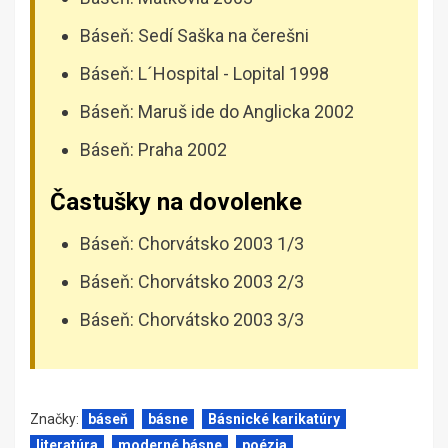
Báseň: Sedí Saška na čerešni
Báseň: L´Hospital - Lopital 1998
Báseň: Maruš ide do Anglicka 2002
Báseň: Praha 2002
Častušky na dovolenke
Báseň: Chorvátsko 2003 1/3
Báseň: Chorvátsko 2003 2/3
Báseň: Chorvátsko 2003 3/3
Značky:
báseň
básne
Básnické karikatúry
literatúra
moderné básne
poézia