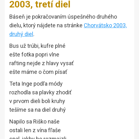
2003, tretí diel
Báseň je pokračovaním úspešného druhého
dielu, ktorý nájdete na stránke
Chorvátsko 2003,
druhý diel
.
Bus už trúbi, kufre plné
ešte fotka popri vlne
rafting nejde z hlavy vysať
ešte máme o čom písať
Teta Inge podľa módy
rozhodla sa plavky zhodiť
v prvom dieli boli kruhy
tešíme sa na diel druhý
Napilo sa Riško naše
ostali len z vína fľaše
spal, jakby ho rozmajzli