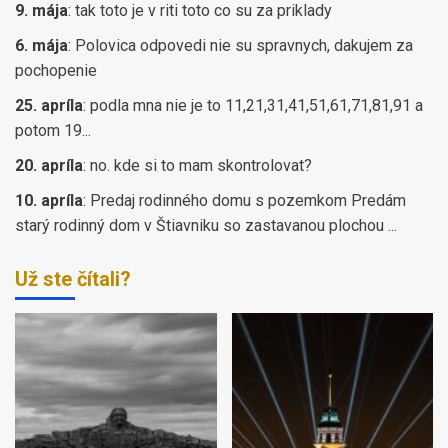
9. mája
:
tak toto je v riti toto co su za priklady
6. mája
:
Polovica odpovedi nie su spravnych, dakujem za
pochopenie
25. apríla
:
podla mna nie je to 11,21,31,41,51,61,71,81,91 a
potom 19...
20. apríla
:
no. kde si to mam skontrolovat?
10. apríla
:
Predaj rodinného domu s pozemkom Predám
starý rodinný dom v Štiavniku so zastavanou plochou ...
Už ste čítali?