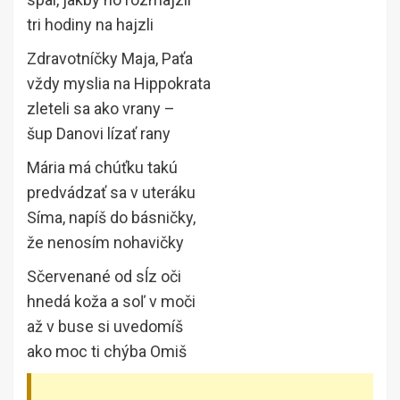
tri hodiny na hajzli
Zdravotníčky Maja, Paťa
vždy myslia na Hippokrata
zleteli sa ako vrany –
šup Danovi lízať rany
Mária má chúťku takú
predvádzať sa v uteráku
Síma, napíš do básničky,
že nenosím nohavičky
Sčervenané od sĺz oči
hnedá koža a soľ v moči
až v buse si uvedomíš
ako moc ti chýba Omiš