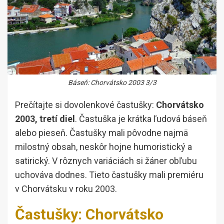
Báseň: Chorvátsko 2003 3/3
Prečítajte si dovolenkové častušky:
Chorvátsko
2003, tretí diel
. Častuška je krátka ľudová báseň
alebo pieseň. Častušky mali pôvodne najmä
milostný obsah, neskôr hojne humoristický a
satirický. V rôznych variáciách si žáner obľubu
uchováva dodnes. Tieto častušky mali premiéru
v Chorvátsku v roku 2003.
Častušky: Chorvátsko