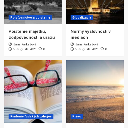
Poisťovníctvo a poistenie
Globalizácia
Poistenie majetku,
Normy výslovnosti v
zodpovednosti a úrazu
médiách
Jana Farkašová
Jana Farkašová
5. augusta 2026
0
5. augusta 2026
0
Riadenie ľudských zdrojov
Právo