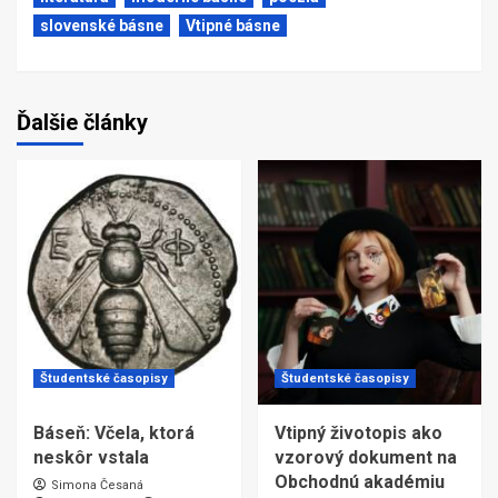
slovenské básne
Vtipné básne
Ďalšie články
Študentské časopisy
Študentské časopisy
Báseň: Včela, ktorá
Vtipný životopis ako
neskôr vstala
vzorový dokument na
Obchodnú akadémiu
Simona Česaná