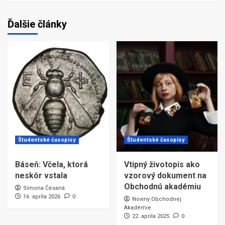
Ďalšie články
Študentské časopisy
Študentské časopisy
Báseň: Včela, ktorá
Vtipný životopis ako
neskôr vstala
vzorový dokument na
Obchodnú akadémiu
Simona Česaná
16. apríla 2026
0
Noviny Obchodnej
Akadémie
22. apríla 2025
0