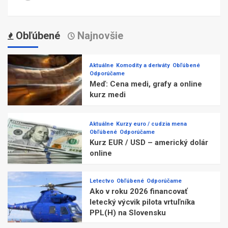
Obľúbené
Najnovšie
Aktuálne
Komodity a deriváty
Obľúbené
Odporúčame
Meď: Cena medi, grafy a online
kurz medi
Aktuálne
Kurzy euro / cudzia mena
Obľúbené
Odporúčame
Kurz EUR / USD – americký dolár
online
Letectvo
Obľúbené
Odporúčame
Ako v roku 2026 financovať
letecký výcvik pilota vrtuľníka
PPL(H) na Slovensku