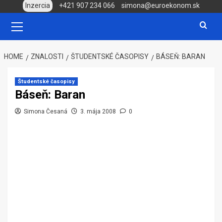
Skip
Inzercia
+421 907 234 066
simona@euroekonom.sk
to
Primary
Menu
content
HOME
ZNALOSTI
ŠTUDENTSKÉ ČASOPISY
BÁSEŇ: BARAN
Študentské časopisy
Báseň: Baran
Simona Česaná
3. mája 2008
0