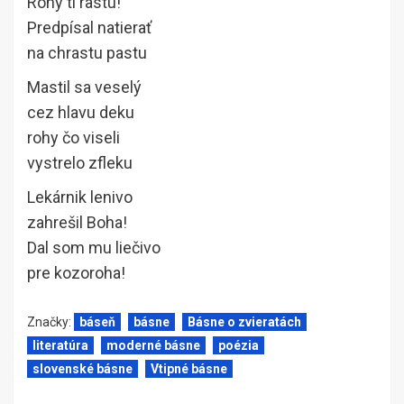
Rohy ti rastú!
Predpísal natierať
na chrastu pastu
Mastil sa veselý
cez hlavu deku
rohy čo viseli
vystrelo zfleku
Lekárnik lenivo
zahrešil Boha!
Dal som mu liečivo
pre kozoroha!
Značky:
báseň
básne
Básne o zvieratách
literatúra
moderné básne
poézia
slovenské básne
Vtipné básne