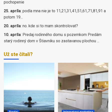
pochopenie
25. apríla
:
podla mna nie je to 11,21,31,41,51,61,71,81,91 a
potom 19...
20. apríla
:
no. kde si to mam skontrolovat?
10. apríla
:
Predaj rodinného domu s pozemkom Predám
starý rodinný dom v Štiavniku so zastavanou plochou ...
Už ste čítali?
Predaj
Internetový marketing