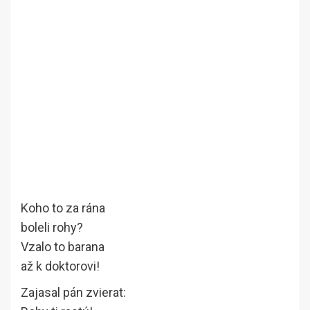
Koho to za rána
boleli rohy?
Vzalo to barana
až k doktorovi!
Zajasal pán zvierat: