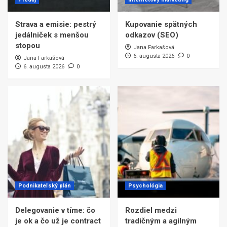
Strava a emisie: pestrý
Kupovanie spätných
jedálniček s menšou
odkazov (SEO)
stopou
Jana Farkašová
6. augusta 2026
0
Jana Farkašová
6. augusta 2026
0
Podnikateľský plán
Psychológia
Delegovanie v tíme: čo
Rozdiel medzi
je ok a čo už je contract
tradičným a agilným