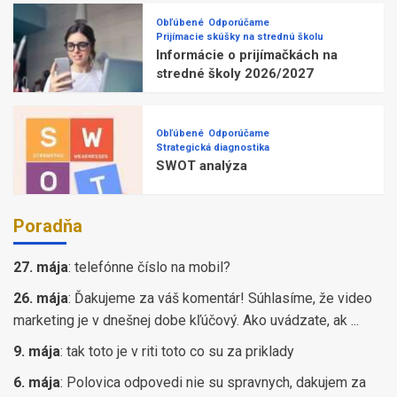
Obľúbené
Odporúčame
Prijímacie skúšky na strednú školu
Informácie o prijímačkách na
stredné školy 2026/2027
Obľúbené
Odporúčame
Strategická diagnostika
SWOT analýza
Poradňa
27. mája
:
telefónne číslo na mobil?
26. mája
:
Ďakujeme za váš komentár! Súhlasíme, že video
marketing je v dnešnej dobe kľúčový. Ako uvádzate, ak ...
9. mája
:
tak toto je v riti toto co su za priklady
6. mája
:
Polovica odpovedi nie su spravnych, dakujem za