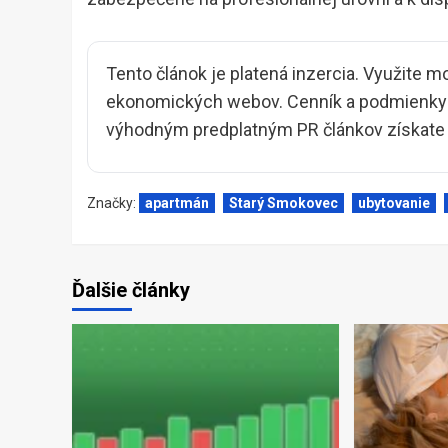
Tento článok je platená inzercia. Využite m
ekonomických webov. Cenník a podmienky i
výhodným predplatným PR článkov získate z
Značky:
apartmán
Starý Smokovec
ubytovanie
Ďalšie články