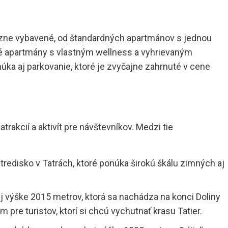
zne vybavené, od štandardných apartmánov s jednou
é apartmány s vlastným wellness a vyhrievaným
a aj parkovanie, ktoré je zvyčajne zahrnuté v cene
trakcií a aktivít pre návštevníkov. Medzi tie
tredisko v Tatrách, ktoré ponúka širokú škálu zimných aj
 výške 2015 metrov, ktorá sa nachádza na konci Doliny
pre turistov, ktorí si chcú vychutnať krasu Tatier.