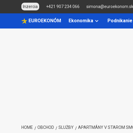
Skip
Inzercia
+421 907 234 066
simona@euroekonom.s
to
content
EUROEKONÓM
Ekonomika
Podnikanie
HOME
OBCHOD
SLUŽBY
APARTMÁNY V STAROM SM