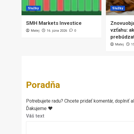
Služby
Služby
SMH Markets Investice
Znovuobja
vzťahu: a
Matej
16. júna 2026
0
prebúdzať
Matej
1
Poradňa
Potrebujete radu? Chcete pridať komentár, doplniť al
Ďakujeme ♥
Váš text