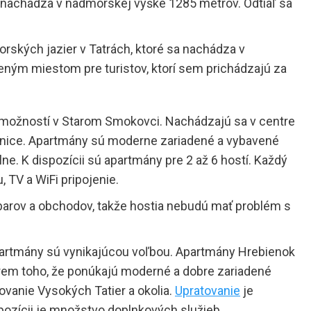
sa nachádza v nadmorskej výške 1285 metrov. Odtiaľ sa
rských jazier v Tatrách, ktoré sa nachádza v
ným miestom pre turistov, ktorí sem prichádzajú za
 možností v Starom Smokovci. Nachádzajú sa v centre
tanice. Apartmány sú moderne zariadené a vybavené
ne. K dispozícii sú apartmány pre 2 až 6 hostí. Každý
TV a WiFi pripojenie.
barov a obchodov, takže hostia nebudú mať problém s
partmány sú vynikajúcou voľbou. Apartmány Hrebienok
krem toho, že ponúkajú moderné a dobre zariadené
ovanie Vysokých Tatier a okolia.
Upratovanie
je
pozícii je množstvo doplnkových služieb.