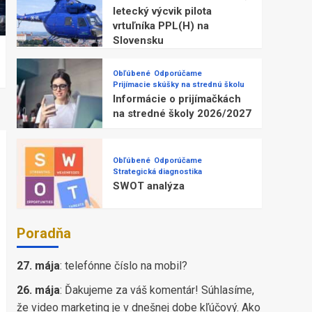
letecký výcvik pilota
vrtuľníka PPL(H) na
Slovensku
Obľúbené
Odporúčame
Prijímacie skúšky na strednú školu
Informácie o prijímačkách
na stredné školy 2026/2027
Obľúbené
Odporúčame
Strategická diagnostika
SWOT analýza
Poradňa
27. mája
:
telefónne číslo na mobil?
26. mája
:
Ďakujeme za váš komentár! Súhlasíme,
že video marketing je v dnešnej dobe kľúčový. Ako