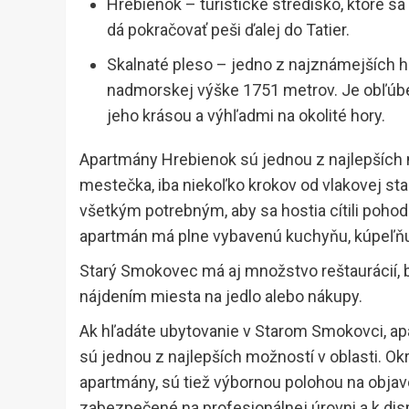
Hrebienok – turistické stredisko, ktoré 
dá pokračovať peši ďalej do Tatier.
Skalnaté pleso – jedno z najznámejších ho
nadmorskej výške 1751 metrov. Je obľúbe
jeho krásou a výhľadmi na okolité hory.
Apartmány Hrebienok sú jednou z najlepších
mestečka, iba niekoľko krokov od vlakovej s
všetkým potrebným, aby sa hostia cítili pohodl
apartmán má plne vybavenú kuchyňu, kúpeľňu, 
Starý Smokovec má aj množstvo reštaurácií, 
nájdením miesta na jedlo alebo nákupy.
Ak hľadáte ubytovanie v Starom Smokovci, a
sú jednou z najlepších možností v oblasti. O
apartmány, sú tiež výbornou polohou na objav
zabezpečené na profesionálnej úrovni a k dis