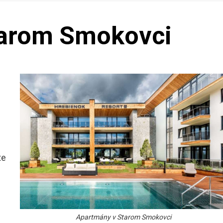
tarom Smokovci
s
te
Apartmány v Starom Smokovci