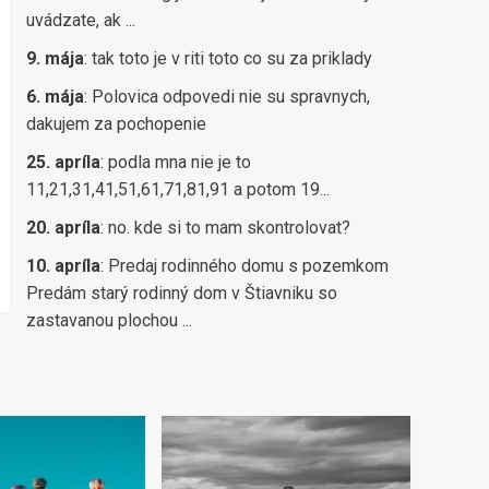
uvádzate, ak ...
9. mája
:
tak toto je v riti toto co su za priklady
6. mája
:
Polovica odpovedi nie su spravnych,
dakujem za pochopenie
25. apríla
:
podla mna nie je to
11,21,31,41,51,61,71,81,91 a potom 19...
20. apríla
:
no. kde si to mam skontrolovat?
10. apríla
:
Predaj rodinného domu s pozemkom
Predám starý rodinný dom v Štiavniku so
zastavanou plochou ...