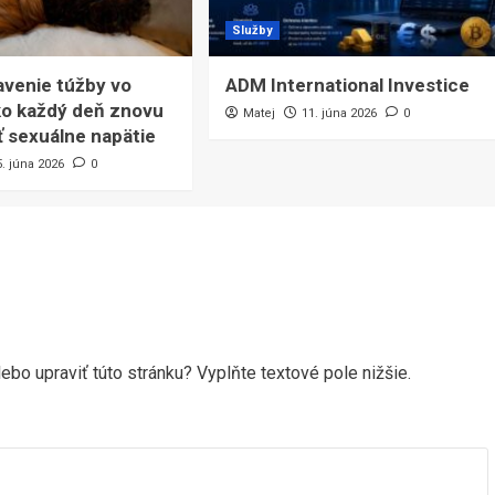
Služby
venie túžby vo
ADM International Investice
ko každý deň znovu
Matej
11. júna 2026
0
 sexuálne napätie
5. júna 2026
0
ebo upraviť túto stránku? Vyplňte textové pole nižšie.