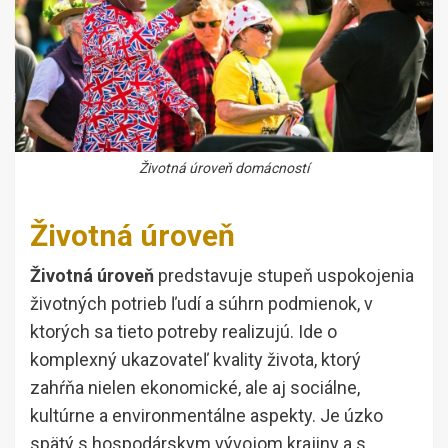
Životná úroveň domácností
Životná úroveň
Životná úroveň
predstavuje stupeň uspokojenia
životných potrieb ľudí a súhrn podmienok, v
ktorých sa tieto potreby realizujú. Ide o
komplexný ukazovateľ kvality života, ktorý
zahŕňa nielen ekonomické, ale aj sociálne,
kultúrne a environmentálne aspekty. Je úzko
spätý s hospodárskym vývojom krajiny a s