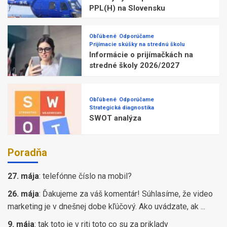
PPL(H) na Slovensku
Obľúbené
Odporúčame
Prijímacie skúšky na strednú školu
Informácie o prijímačkách na
stredné školy 2026/2027
Obľúbené
Odporúčame
Strategická diagnostika
SWOT analýza
Poradňa
27. mája
:
telefónne číslo na mobil?
26. mája
:
Ďakujeme za váš komentár! Súhlasíme, že video
marketing je v dnešnej dobe kľúčový. Ako uvádzate, ak ...
9. mája
:
tak toto je v riti toto co su za priklady