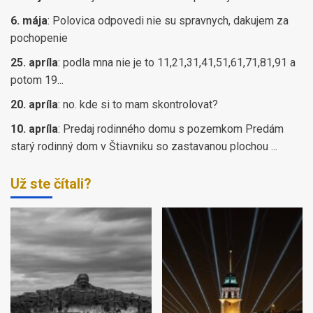
6. mája
:
Polovica odpovedi nie su spravnych, dakujem za
pochopenie
25. apríla
:
podla mna nie je to 11,21,31,41,51,61,71,81,91 a
potom 19...
20. apríla
:
no. kde si to mam skontrolovat?
10. apríla
:
Predaj rodinného domu s pozemkom Predám
starý rodinný dom v Štiavniku so zastavanou plochou ...
Už ste čítali?