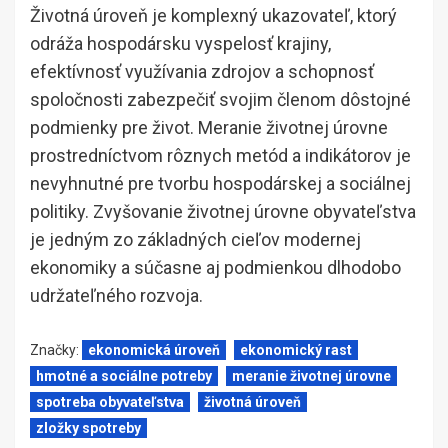
Životná úroveň je komplexný ukazovateľ, ktorý
odráža hospodársku vyspelosť krajiny,
efektívnosť využívania zdrojov a schopnosť
spoločnosti zabezpečiť svojim členom dôstojné
podmienky pre život. Meranie životnej úrovne
prostredníctvom rôznych metód a indikátorov je
nevyhnutné pre tvorbu hospodárskej a sociálnej
politiky. Zvyšovanie životnej úrovne obyvateľstva
je jedným zo základných cieľov modernej
ekonomiky a súčasne aj podmienkou dlhodobo
udržateľného rozvoja.
Značky:
ekonomická úroveň
ekonomický rast
hmotné a sociálne potreby
meranie životnej úrovne
spotreba obyvateľstva
životná úroveň
zložky spotreby