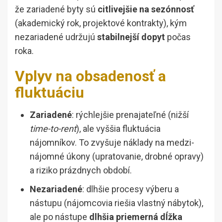
že zariadené byty sú
citlivejšie na sezónnosť
(akademický rok, projektové kontrakty), kým
nezariadené udržujú
stabilnejší dopyt
počas
roka.
Vplyv na obsadenosť a
fluktuáciu
Zariadené
: rýchlejšie prenajateľné (nižší
time-to-rent
), ale vyššia fluktuácia
nájomníkov. To zvyšuje náklady na medzi-
nájomné úkony (upratovanie, drobné opravy)
a riziko prázdnych období.
Nezariadené
: dlhšie procesy výberu a
nástupu (nájomcovia riešia vlastný nábytok),
ale po nástupe
dlhšia priemerná dĺžka