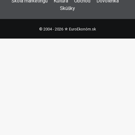
Škola marketingu
Kultúra
Obchod
Dovolenka
Skúšky
© 2004 - 2026 ☆
EuroEkonóm.sk