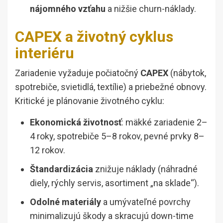
nájomného vzťahu
a nižšie churn-náklady.
CAPEX a životný cyklus
interiéru
Zariadenie vyžaduje počiatočný
CAPEX
(nábytok,
spotrebiče, svietidlá, textílie) a priebežné obnovy.
Kritické je plánovanie životného cyklu:
Ekonomická životnosť
: mäkké zariadenie 2–
4 roky, spotrebiče 5–8 rokov, pevné prvky 8–
12 rokov.
Štandardizácia
znižuje náklady (náhradné
diely, rýchly servis, asortiment „na sklade“).
Odolné materiály
a umývateľné povrchy
minimalizujú škody a skracujú down-time