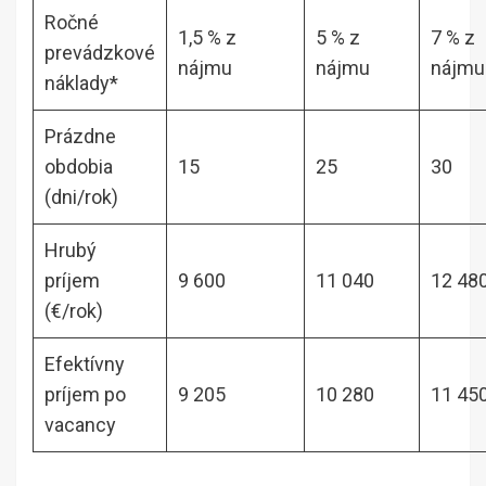
Ročné
1,5 % z
5 % z
7 % z
prevádzkové
nájmu
nájmu
nájmu
náklady*
Prázdne
obdobia
15
25
30
(dni/rok)
Hrubý
príjem
9 600
11 040
12 48
(€/rok)
Efektívny
príjem po
9 205
10 280
11 45
vacancy