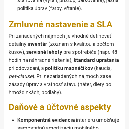
sťahovania (výťah, prístup, parkovanie), jasná
politika úprav (farby, vŕtanie).
Zmluvné nastavenie a SLA
Pri zariadených nájmoch je vhodné definovať
detailný
inventár
(zoznam s kvalitou a počtom
kusov),
servisné lehoty
pre spotrebiče (napr. 48
hodín na náhradné riešenie),
štandard upratania
pri odovzdaní, a
politiku maznáčikov
(kaucia,
pet-clause
). Pri nezariadených nájmoch zase
zásady úprav a vratnosť stavu (náter, diery po
hmoždinkách, podlahy).
Daňové a účtovné aspekty
Komponentná evidencia
interiéru umožňuje
samostatnú amortizáciu mobilného