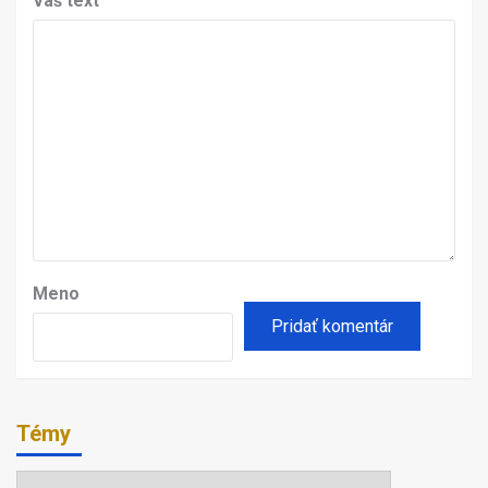
Váš text
Meno
Témy
Témy