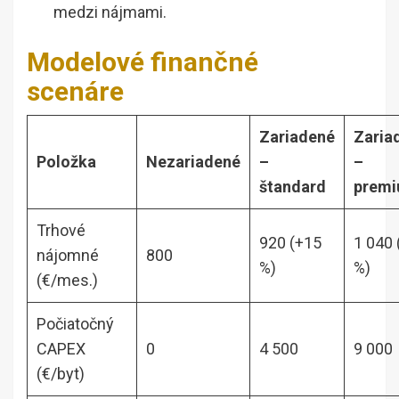
medzi nájmami.
Modelové finančné
scenáre
Zariadené
Zaria
Položka
Nezariadené
–
–
štandard
prem
Trhové
920 (+15
1 040 
nájomné
800
%)
%)
(€/mes.)
Počiatočný
CAPEX
0
4 500
9 000
(€/byt)