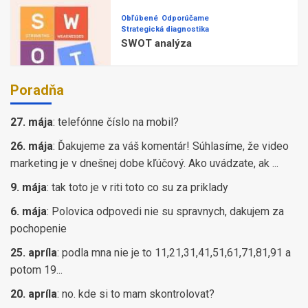
Obľúbené
Odporúčame
Strategická diagnostika
SWOT analýza
Poradňa
27. mája
:
telefónne číslo na mobil?
26. mája
:
Ďakujeme za váš komentár! Súhlasíme, že video
marketing je v dnešnej dobe kľúčový. Ako uvádzate, ak ...
9. mája
:
tak toto je v riti toto co su za priklady
6. mája
:
Polovica odpovedi nie su spravnych, dakujem za
pochopenie
25. apríla
:
podla mna nie je to 11,21,31,41,51,61,71,81,91 a
potom 19...
20. apríla
:
no. kde si to mam skontrolovat?