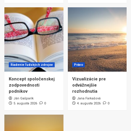
Riadenie ľudských zdrojov
Právo
Koncept spoločenskej
Vizualizácie pre
zodpovednosti
odvážnejšie
podnikov
rozhodnutia
Ján Gašparík
Jana Farkašová
5. augusta 2026
0
4. augusta 2026
0