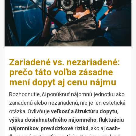
Zariadené vs. nezariadené:
prečo táto voľba zásadne
mení dopyt aj cenu nájmu
Rozhodnutie, či ponúknuť nájomnú jednotku ako
zariadenú alebo nezariadenú, nie je len estetická
otázka. Ovlivňuje
veľkosť a štruktúru dopytu
,
výšku dosiahnuteľného nájomného
,
fluktuáciu
nájomníkov
,
prevádzkové riziká
, ako aj
cash-