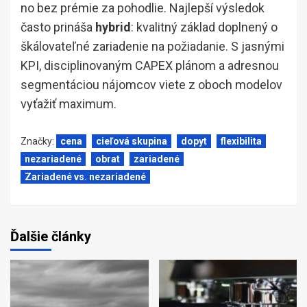
no bez prémie za pohodlie. Najlepší výsledok
často prináša
hybrid
: kvalitný základ doplnený o
škálovateľné zariadenie na požiadanie. S jasnými
KPI, disciplinovaným CAPEX plánom a adresnou
segmentáciou nájomcov viete z oboch modelov
vyťažiť maximum.
Značky:
cena
cieľová skupina
dopyt
flexibilita
nezariadené
obrat
zariadené
Zariadené vs. nezariadené
Ďalšie články