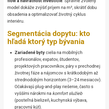
flow a návratnosť investície
. Správne zvolený
model dokáže zvýšiť príjem na m², skrátiť dobu
obsadenia a optimalizovať životný cyklus
interiéru.
Segmentácia dopytu: kto
hľadá ktorý typ bývania
Zariadené byty
cielia na mobilných
profesionálov, expatov, študentov,
projektových pracovníkov, páry v prechodnej
životnej fáze a nájomcov s krátkodobým až
strednodobým horizontom (3–24 mesiacov).
Očakávajú plug-and-play riešenie, často s
vyššími nárokmi na
komfort služieb
(posteľná bielizeň, kuchynská výbava,
pracovný kút).