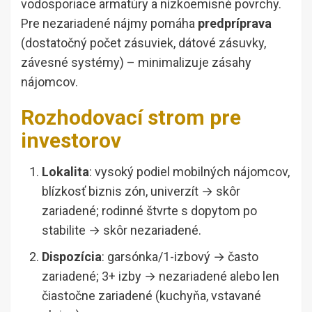
vodosporiace armatúry a nízkoemisné povrchy.
Pre nezariadené nájmy pomáha
predpríprava
(dostatočný počet zásuviek, dátové zásuvky,
závesné systémy) – minimalizuje zásahy
nájomcov.
Rozhodovací strom pre
investorov
Lokalita
: vysoký podiel mobilných nájomcov,
blízkosť biznis zón, univerzít → skôr
zariadené; rodinné štvrte s dopytom po
stabilite → skôr nezariadené.
Dispozícia
: garsónka/1-izbový → často
zariadené; 3+ izby → nezariadené alebo len
čiastočne zariadené (kuchyňa, vstavané