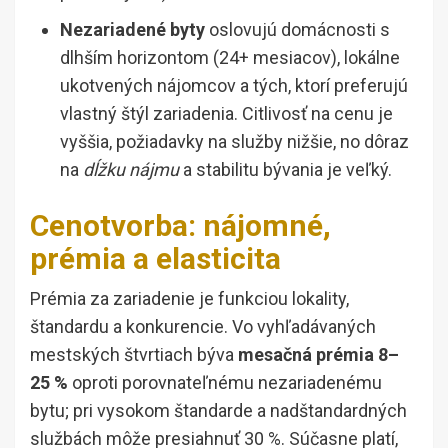
Nezariadené byty
oslovujú domácnosti s
dlhším horizontom (24+ mesiacov), lokálne
ukotvených nájomcov a tých, ktorí preferujú
vlastný štýl zariadenia. Citlivosť na cenu je
vyššia, požiadavky na služby nižšie, no dôraz
na
dĺžku nájmu
a stabilitu bývania je veľký.
Cenotvorba: nájomné,
prémia a elasticita
Prémia za zariadenie je funkciou lokality,
štandardu a konkurencie. Vo vyhľadávaných
mestských štvrtiach býva
mesačná prémia 8–
25 %
oproti porovnateľnému nezariadenému
bytu; pri vysokom štandarde a nadštandardných
službách môže presiahnuť 30 %. Súčasne platí,