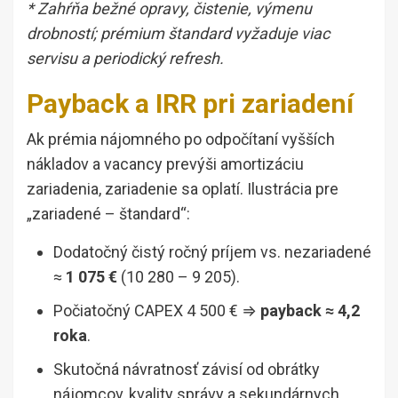
* Zahŕňa bežné opravy, čistenie, výmenu
drobností; prémium štandard vyžaduje viac
servisu a periodický refresh.
Payback a IRR pri zariadení
Ak prémia nájomného po odpočítaní vyšších
nákladov a vacancy prevýši amortizáciu
zariadenia, zariadenie sa oplatí. Ilustrácia pre
„zariadené – štandard“:
Dodatočný čistý ročný príjem vs. nezariadené
≈
1 075 €
(10 280 – 9 205).
Počiatočný CAPEX 4 500 € ⇒
payback ≈ 4,2
roka
.
Skutočná návratnosť závisí od obrátky
nájomcov, kvality správy a sekundárnych