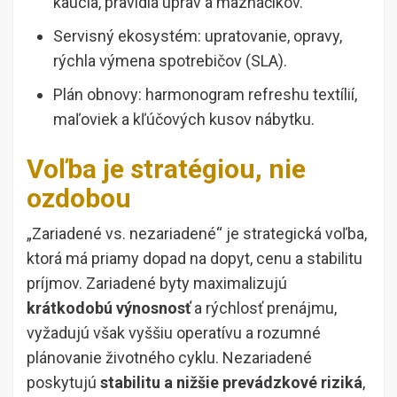
kaucia, pravidlá úprav a maznáčikov.
Servisný ekosystém: upratovanie, opravy,
rýchla výmena spotrebičov (SLA).
Plán obnovy: harmonogram refreshu textílií,
maľoviek a kľúčových kusov nábytku.
Voľba je stratégiou, nie
ozdobou
„Zariadené vs. nezariadené“ je strategická voľba,
ktorá má priamy dopad na dopyt, cenu a stabilitu
príjmov. Zariadené byty maximalizujú
krátkodobú výnosnosť
a rýchlosť prenájmu,
vyžadujú však vyššiu operatívu a rozumné
plánovanie životného cyklu. Nezariadené
poskytujú
stabilitu a nižšie prevádzkové riziká
,