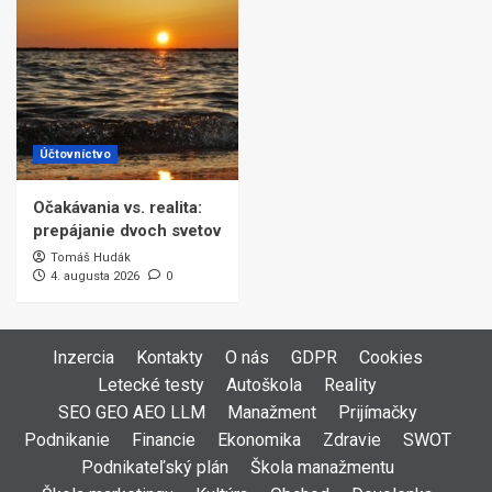
Účtovníctvo
Očakávania vs. realita:
prepájanie dvoch svetov
Tomáš Hudák
4. augusta 2026
0
Inzercia
Kontakty
O nás
GDPR
Cookies
Letecké testy
Autoškola
Reality
SEO GEO AEO LLM
Manažment
Prijímačky
Podnikanie
Financie
Ekonomika
Zdravie
SWOT
Podnikateľský plán
Škola manažmentu