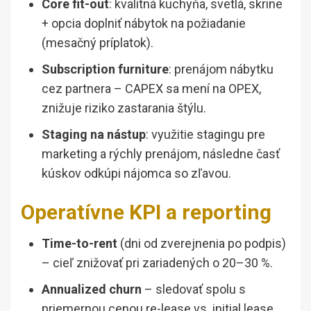
Core fit-out
: kvalitná kuchyňa, svetlá, skrine
+ opcia doplniť nábytok na požiadanie
(mesačný príplatok).
Subscription furniture
: prenájom nábytku
cez partnera – CAPEX sa mení na OPEX,
znižuje riziko zastarania štýlu.
Staging na nástup
: využitie stagingu pre
marketing a rýchly prenájom, následne časť
kúskov odkúpi nájomca so zľavou.
Operatívne KPI a reporting
Time-to-rent
(dni od zverejnenia po podpis)
– cieľ znižovať pri zariadených o 20–30 %.
Annualized churn
– sledovať spolu s
priemernou cenou re-lease vs. initial lease.