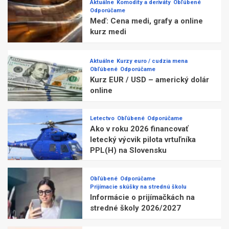
Aktuálne
Komodity a deriváty
Obľúbené
Odporúčame
Meď: Cena medi, grafy a online
kurz medi
Aktuálne
Kurzy euro / cudzia mena
Obľúbené
Odporúčame
Kurz EUR / USD – americký dolár
online
Letectvo
Obľúbené
Odporúčame
Ako v roku 2026 financovať
letecký výcvik pilota vrtuľníka
PPL(H) na Slovensku
Obľúbené
Odporúčame
Prijímacie skúšky na strednú školu
Informácie o prijímačkách na
stredné školy 2026/2027