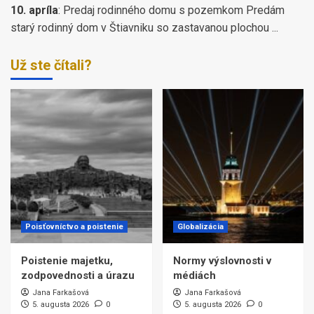
10. apríla
:
Predaj rodinného domu s pozemkom Predám
starý rodinný dom v Štiavniku so zastavanou plochou ...
Už ste čítali?
Poisťovníctvo a poistenie
Globalizácia
Poistenie majetku,
Normy výslovnosti v
zodpovednosti a úrazu
médiách
Jana Farkašová
Jana Farkašová
5. augusta 2026
0
5. augusta 2026
0