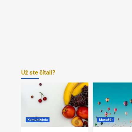
Už ste čítali?
Komunikácia
Manažér