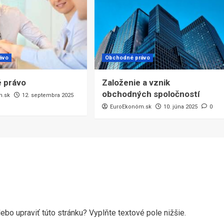
ávo
Obchodné právo
 právo
Založenie a vznik
obchodných spoločností
m.sk
12. septembra 2025
EuroEkonóm.sk
10. júna 2025
0
ebo upraviť túto stránku? Vyplňte textové pole nižšie.