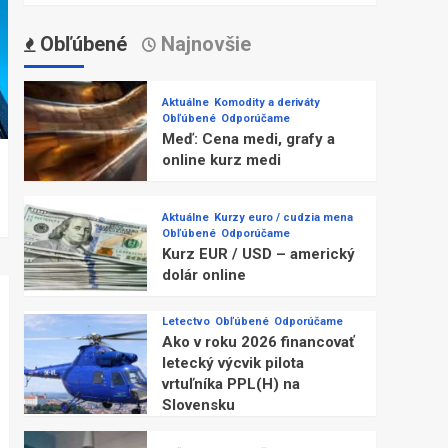
Obľúbené
Najnovšie
Aktuálne
Komodity a deriváty
Obľúbené
Odporúčame
Meď: Cena medi, grafy a
online kurz medi
Aktuálne
Kurzy euro / cudzia mena
Obľúbené
Odporúčame
Kurz EUR / USD – americký
dolár online
Letectvo
Obľúbené
Odporúčame
Ako v roku 2026 financovať
letecký výcvik pilota
vrtuľníka PPL(H) na
Slovensku