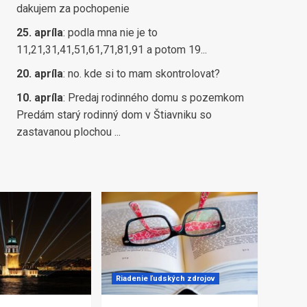
dakujem za pochopenie
25. apríla
:
podla mna nie je to
11,21,31,41,51,61,71,81,91 a potom 19...
20. apríla
:
no. kde si to mam skontrolovat?
10. apríla
:
Predaj rodinného domu s pozemkom
Predám starý rodinný dom v Štiavniku so
zastavanou plochou ...
Riadenie ľudských zdrojov