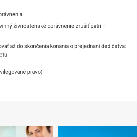
právnenia.
vinný živnostenské oprávnenie zrušiť patrí –
ovať až do skončenia konania o prejednaní dedičstva:
vetu
ivilegované právo)