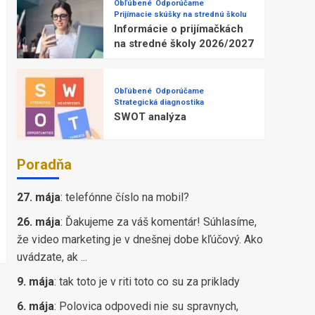
Obľúbené
Odporúčame
Prijímacie skúšky na strednú školu
Informácie o prijímačkách
na stredné školy 2026/2027
Obľúbené
Odporúčame
Strategická diagnostika
SWOT analýza
Poradňa
27. mája
:
telefónne číslo na mobil?
26. mája
:
Ďakujeme za váš komentár! Súhlasíme,
že video marketing je v dnešnej dobe kľúčový. Ako
uvádzate, ak ...
9. mája
:
tak toto je v riti toto co su za priklady
6. mája
:
Polovica odpovedi nie su spravnych,