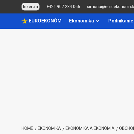
Skip
Inzercia
+421 907 234 066
simona@euroekonom.s
to
content
EUROEKONÓM
Ekonomika
Podnikanie
HOME
EKONOMIKA
EKONOMIKA A EKONÓMIA
OBCHO