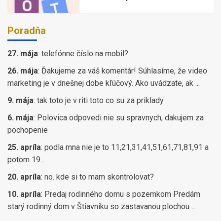
Poradňa
27. mája
:
telefónne číslo na mobil?
26. mája
:
Ďakujeme za váš komentár! Súhlasíme, že video
marketing je v dnešnej dobe kľúčový. Ako uvádzate, ak ...
9. mája
:
tak toto je v riti toto co su za priklady
6. mája
:
Polovica odpovedi nie su spravnych, dakujem za
pochopenie
25. apríla
:
podla mna nie je to 11,21,31,41,51,61,71,81,91 a
potom 19...
20. apríla
:
no. kde si to mam skontrolovat?
10. apríla
:
Predaj rodinného domu s pozemkom Predám
starý rodinný dom v Štiavniku so zastavanou plochou ...