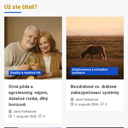
Už ste čítali?
Kryptomeny a virtuálne
Reality a realitný trh
peniaze
Orná pôda a
Bezdrátové vs. drátové
agroleasing: nájom,
zabezpečovací systémy
dotačné riziká, dlhý
Jana Farkašová
horizont
6. augusta 2026
0
Jana Farkašová
7. augusta 2026
0