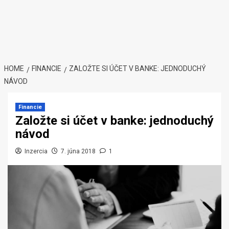
HOME
FINANCIE
ZALOŽTE SI ÚČET V BANKE: JEDNODUCHÝ
NÁVOD
Financie
Založte si účet v banke: jednoduchý
návod
Inzercia
7. júna 2018
1