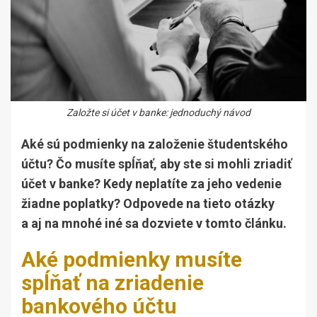
Založte si účet v banke: jednoduchý návod
Aké sú podmienky na založenie študentského
účtu? Čo musíte spĺňať, aby ste si mohli zriadiť
účet v banke? Kedy neplatíte za jeho vedenie
žiadne poplatky? Odpovede na tieto otázky
a aj na mnohé iné sa dozviete v tomto článku.
Aké podmienky musíte
spĺňať na zriadenie
bankového účtu