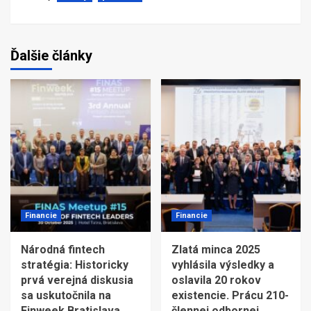
Ďalšie články
Financie
Financie
Národná fintech
Zlatá minca 2025
stratégia: Historicky
vyhlásila výsledky a
prvá verejná diskusia
oslavila 20 rokov
sa uskutočnila na
existencie. Prácu 210-
Finweek Bratislava
člennej odbornej