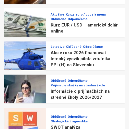
Aktuálne
Kurzy euro / cudzia mena
Obľúbené
Odporúčame
Kurz EUR / USD – americký dolár
online
Letectvo
Obľúbené
Odporúčame
Ako v roku 2026 financovať
letecký výcvik pilota vrtuľníka
PPL(H) na Slovensku
Obľúbené
Odporúčame
Prijímacie skúšky na strednú školu
Informácie o prijímačkách na
stredné školy 2026/2027
Obľúbené
Odporúčame
Strategická diagnostika
SWOT analýza