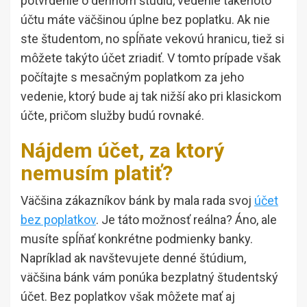
potvrdenie o dennom štúdiu, vedenie takéhoto
účtu máte väčšinou úplne bez poplatku. Ak nie
ste študentom, no spĺňate vekovú hranicu, tiež si
môžete takýto účet zriadiť. V tomto prípade však
počítajte s mesačným poplatkom za jeho
vedenie, ktorý bude aj tak nižší ako pri klasickom
účte, pričom služby budú rovnaké.
Nájdem účet, za ktorý
nemusím platiť?
Väčšina zákazníkov bánk by mala rada svoj
účet
bez poplatkov
. Je táto možnosť reálna? Áno, ale
musíte spĺňať konkrétne podmienky banky.
Napríklad ak navštevujete denné štúdium,
väčšina bánk vám ponúka bezplatný študentský
účet. Bez poplatkov však môžete mať aj