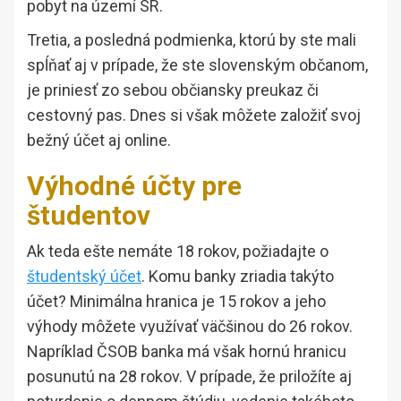
pobyt na území SR.
Tretia, a posledná podmienka, ktorú by ste mali
spĺňať aj v prípade, že ste slovenským občanom,
je priniesť zo sebou občiansky preukaz či
cestovný pas. Dnes si však môžete založiť svoj
bežný účet aj online.
Výhodné účty pre
študentov
Ak teda ešte nemáte 18 rokov, požiadajte o
študentský účet
. Komu banky zriadia takýto
účet? Minimálna hranica je 15 rokov a jeho
výhody môžete využívať väčšinou do 26 rokov.
Napríklad ČSOB banka má však hornú hranicu
posunutú na 28 rokov. V prípade, že priložíte aj