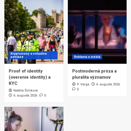
Kryptomeny a virtuálne
peniaze
Reklama a médiá
Proof of identity
Postmoderná próza a
(overenie identity) a
pluralita významov
KYC
P. Varga
6. augusta 2026
0
Natália Šimková
6. augusta 2026
0