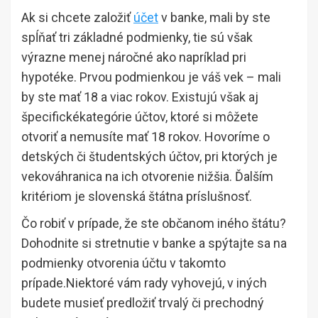
Ak si chcete založiť
účet
v banke, mali by ste
spĺňať tri základné podmienky, tie sú však
výrazne menej náročné ako napríklad pri
hypotéke. Prvou podmienkou je váš vek – mali
by ste mať 18 a viac rokov. Existujú však aj
špecifickékategórie účtov, ktoré si môžete
otvoriť a nemusíte mať 18 rokov. Hovoríme o
detských či študentských účtov, pri ktorých je
vekováhranica na ich otvorenie nižšia. Ďalším
kritériom je slovenská štátna príslušnosť.
Čo robiť v prípade, že ste občanom iného štátu?
Dohodnite si stretnutie v banke a spýtajte sa na
podmienky otvorenia účtu v takomto
prípade.Niektoré vám rady vyhovejú, v iných
budete musieť predložiť trvalý či prechodný