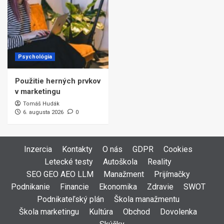
Psychológia
Použitie herných prvkov
v marketingu
Tomáš Hudák
6. augusta 2026
0
Inzercia
Kontakty
O nás
GDPR
Cookies
Letecké testy
Autoškola
Reality
SEO GEO AEO LLM
Manažment
Prijímačky
Podnikanie
Financie
Ekonomika
Zdravie
SWOT
Podnikateľský plán
Škola manažmentu
Škola marketingu
Kultúra
Obchod
Dovolenka