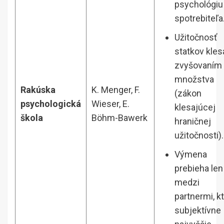
psychológiu
spotrebiteľa
Užitočnosť
statkov kles
zvyšovaním 
množstva
Rakúska
K. Menger, F.
(zákon
psychologická
Wieser, E.
klesajúcej
škola
Böhm-Bawerk
hraničnej
užitočnosti).
Výmena
prebieha len
medzi
partnermi, kt
subjektívne