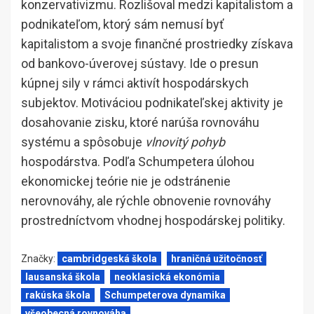
konzervativizmu. Rozlišoval medzi kapitalistom a
podnikateľom, ktorý sám nemusí byť
kapitalistom a svoje finančné prostriedky získava
od bankovo-úverovej sústavy. Ide o presun
kúpnej sily v rámci aktivít hospodárskych
subjektov. Motiváciou podnikateľskej aktivity je
dosahovanie zisku, ktoré narúša rovnováhu
systému a spôsobuje
vlnovitý pohyb
hospodárstva. Podľa Schumpetera úlohou
ekonomickej teórie nie je odstránenie
nerovnováhy, ale rýchle obnovenie rovnováhy
prostredníctvom vhodnej hospodárskej politiky.
Značky:
cambridgeská škola
hraničná užitočnosť
lausanská škola
neoklasická ekonómia
rakúska škola
Schumpeterova dynamika
všeobecná rovnováha