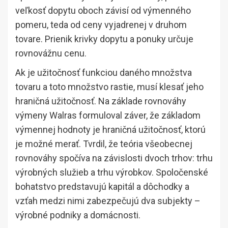
veľkosť dopytu oboch závisí od výmenného
pomeru, teda od ceny vyjadrenej v druhom
tovare. Prienik krivky dopytu a ponuky určuje
rovnovážnu cenu.
Ak je užitočnosť funkciou daného množstva
tovaru a toto množstvo rastie, musí klesať jeho
hraničná užitočnosť. Na základe rovnováhy
výmeny Walras formuloval záver, že základom
výmennej hodnoty je hraničná užitočnosť, ktorú
je možné merať. Tvrdil, že teória všeobecnej
rovnováhy spočíva na závislosti dvoch trhov: trhu
výrobných služieb a trhu výrobkov. Spoločenské
bohatstvo predstavujú kapitál a dôchodky a
vzťah medzi nimi zabezpečujú dva subjekty –
výrobné podniky a domácnosti.