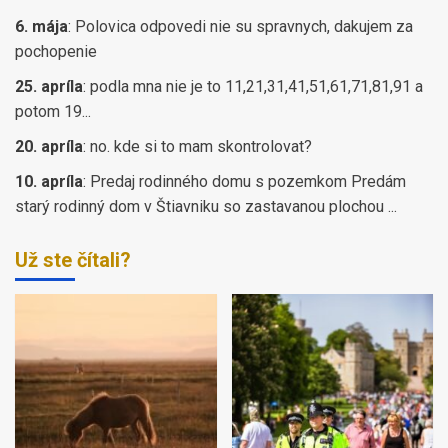
6. mája
:
Polovica odpovedi nie su spravnych, dakujem za
pochopenie
25. apríla
:
podla mna nie je to 11,21,31,41,51,61,71,81,91 a
potom 19...
20. apríla
:
no. kde si to mam skontrolovat?
10. apríla
:
Predaj rodinného domu s pozemkom Predám
starý rodinný dom v Štiavniku so zastavanou plochou ...
Už ste čítali?