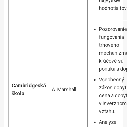
najvyššie
hodnotia tov
Pozorovanie
fungovania
trhového
mechanizm
kľúčové sú
ponuka a do
Všeobecný
Cambridgeská
zákon dopyt
A. Marshall
škola
cena a dopy
v inverznom
vzťahu.
Analýza