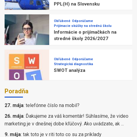
PPL(H) na Slovensku
Obľúbené
Odporúčame
Prijímacie skúšky na strednú školu
Informácie o prijímačkách na
stredné školy 2026/2027
Obľúbené
Odporúčame
Strategická diagnostika
SWOT analýza
Poradňa
27. mája
:
telefónne číslo na mobil?
26. mája
:
Ďakujeme za váš komentár! Súhlasíme, že video
marketing je v dnešnej dobe kľúčový. Ako uvádzate, ak ...
9. mája
:
tak toto je v riti toto co su za priklady