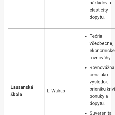
nákladov a
elasticity
dopytu.
Teória
všeobecnej
ekonomicke
rovnováhy.
Rovnovážna
cena ako
výsledok
Lausanská
prieniku kriv
L. Walras
škola
ponuky a
dopytu.
Suverenita