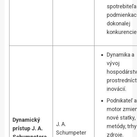
spotrebiteľa
podmienkac
dokonalej
konkurencie
Dynamika a
vývoj
hospodárst
prostredníc
inovácií.
Podnikateľ 
motor zmie
nové statky,
Dynamický
J. A.
metódy, trhy
prístup J. A.
Schumpeter
zdroje.
Schumpetera