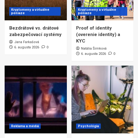
Kryptomeny a virtuálne
Kryptomeny a virtuálne
peniaze
peniaze
Bezdrátové vs. drátové
Proof of identity
zabezpečovací systémy
(overenie identity) a
KYC
Jana Farkašová
6. augusta 2026
0
Natália Šimková
6. augusta 2026
0
Reklama a médiá
Psychológia