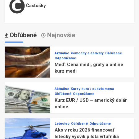
Častušky
Obľúbené
Najnovšie
Aktuálne
Komodity a deriváty
Obľúbené
Odporúčame
Meď: Cena medi, grafy a online
kurz medi
Aktuálne
Kurzy euro / cudzia mena
Obľúbené
Odporúčame
Kurz EUR / USD – americký dolár
online
Letectvo
Obľúbené
Odporúčame
Ako v roku 2026 financovať
letecký výcvik pilota vrtuľníka