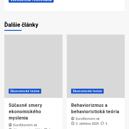
Ďalšie články
Ekonomické teórie
Ekonomické teórie
Súčasné smery
Behaviorizmus a
ekonomického
behavioristická teória
myslenia
EuroEkonóm.sk
5. októbra 2024
5
EuroEkonóm.sk