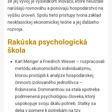
že jej vývoj je výsledkom inovácií, ktoré neustále
narúšajú rovnováhu a posúvajú hospodárstvo na
vyššiu úroveň. Spolu tieto prístupy tvoria základ
neoklasickej ekonomickej teórie a jej ďalšieho
rozvoja.
Rakúska psychologická
škola
Karl Menger a Friedrich Wieser – rozpracovali
metódu ekonomického individualizmu,
ktorou pristúpili k analýze hospodárskej
činnosti izolovaného jednotlivca –
Robinsona. Dominantnou sa stala spotreba
podmienená psychológiou človeka, ktorý
uspokojuje svoju škálu potrieb. Statky sa
delia v pomere k potrebám na tzv.