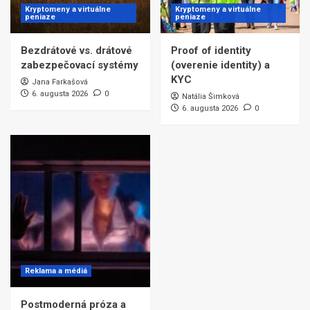
Kryptomeny a virtuálne
Kryptomeny a virtuálne
peniaze
peniaze
Bezdrátové vs. drátové
Proof of identity
zabezpečovací systémy
(overenie identity) a
KYC
Jana Farkašová
6. augusta 2026
0
Natália Šimková
6. augusta 2026
0
Reklama a médiá
Postmoderná próza a