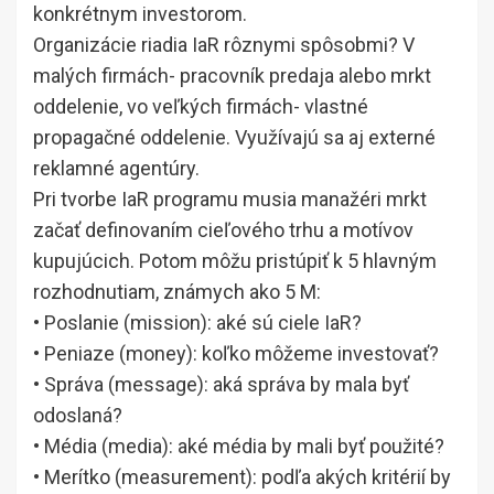
konkrétnym investorom.
Organizácie riadia IaR rôznymi spôsobmi? V
malých firmách- pracovník predaja alebo mrkt
oddelenie, vo veľkých firmách- vlastné
propagačné oddelenie. Využívajú sa aj externé
reklamné agentúry.
Pri tvorbe IaR programu musia manažéri mrkt
začať definovaním cieľového trhu a motívov
kupujúcich. Potom môžu pristúpiť k 5 hlavným
rozhodnutiam, známych ako 5 M:
• Poslanie (mission): aké sú ciele IaR?
• Peniaze (money): koľko môžeme investovať?
• Správa (message): aká správa by mala byť
odoslaná?
• Média (media): aké média by mali byť použité?
• Merítko (measurement): podľa akých kritérií by