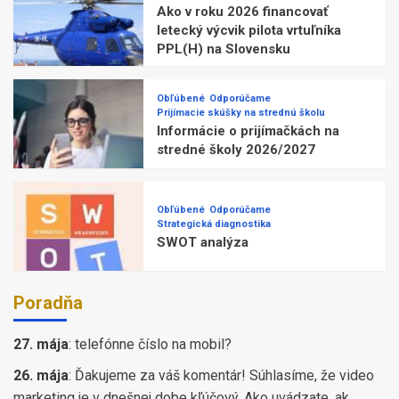
Ako v roku 2026 financovať
letecký výcvik pilota vrtuľníka
PPL(H) na Slovensku
Obľúbené
Odporúčame
Prijímacie skúšky na strednú školu
Informácie o prijímačkách na
stredné školy 2026/2027
Obľúbené
Odporúčame
Strategická diagnostika
SWOT analýza
Poradňa
27. mája
:
telefónne číslo na mobil?
26. mája
:
Ďakujeme za váš komentár! Súhlasíme, že video
marketing je v dnešnej dobe kľúčový. Ako uvádzate, ak ...