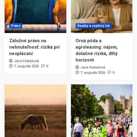
Právo
Reality a realitný trh
Záložné právo na
Orná pôda a
nehnuteľnosť: riziká pri
agroleasing: nájom,
nesplácaní
dotačné riziká, dlhý
horizont
Jana Farkašová
7. augusta 2026
0
Jana Farkašová
7. augusta 2026
0