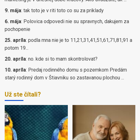
9. mája
:
tak toto je v riti toto co su za priklady
6. mája
:
Polovica odpovedi nie su spravnych, dakujem za
pochopenie
25. apríla
:
podla mna nie je to 11,21,31,41,51,61,71,81,91 a
potom 19...
20. apríla
:
no. kde si to mam skontrolovat?
10. apríla
:
Predaj rodinného domu s pozemkom Predám
starý rodinný dom v Štiavniku so zastavanou plochou ...
Už ste čítali?